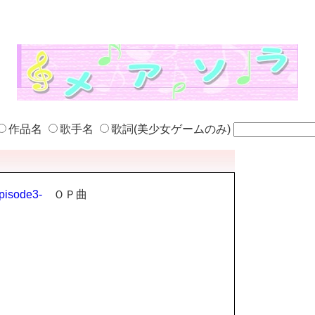
作品名
歌手名
歌詞(美少女ゲームのみ)
sode3-
ＯＰ曲