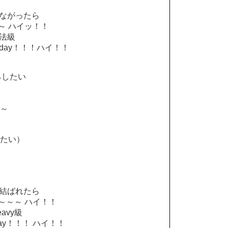
とつながったら
～ ハイッ！！
魔法級
 day！！！ハイ！！
いろしたい
ん～
いたい）
たと結ばれたら
～～～ ハイ！！
eavy級
day！！！ ハイ！！