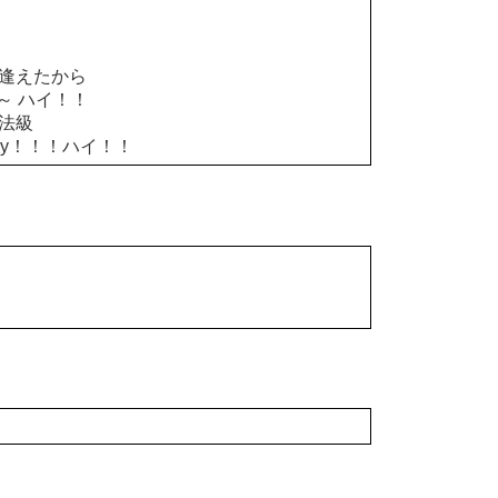
と出逢えたから
～ ハイ！！
魔法級
day！！！ハイ！！