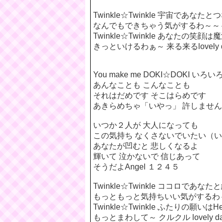
Twinkle☆Twinkle 宇宙であなた
なんでもできちゃう気がするわ～～
Twinkle☆Twinkle あなたの笑顔は
きっといけるわぁ～ 来る来るlovely
You make me DOKI☆DOKI いろ
あんなことも こんなことも
それはだめです そこはらめです
あきらめちゃ「いやっ」 許しませ
いつか２人が 大人になっても
この気持ち なくさないでいたい（
あなたが凹むと 悲しくなるよ
輝いて 泣かないで 信じあって
そうだよAngel １２４５
Twinkle☆Twinkle ココロであな
もっともっと気持ちいい気がするわ
Twinkle☆Twinkle ふたりの願いはH
もっとまわして～ クルクル lovely 