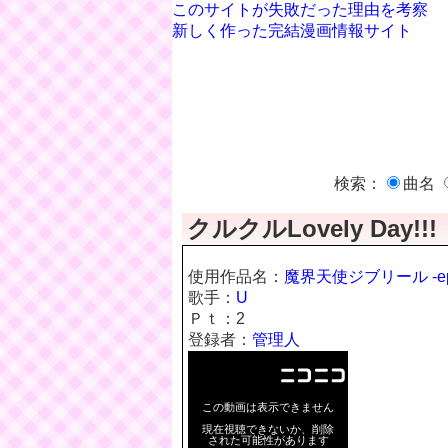
このサイトが失敗だった理由を考察
新しく作った完結漫画情報サイト
検索：
曲名
クルクルLovely Day!!!
使用作品名：
魔界天使ジブリール -epi
歌手：
U
Ｐｔ：
2
登録者：
管理人