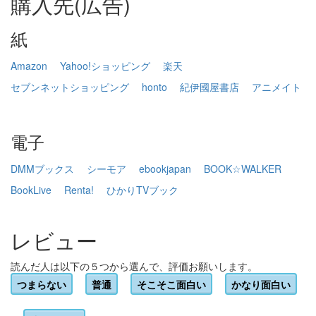
購入先(広告)
紙
Amazon
Yahoo!ショッピング
楽天
セブンネットショッピング
honto
紀伊國屋書店
アニメイト
電子
DMMブックス
シーモア
ebookjapan
BOOK☆WALKER
BookLive
Renta!
ひかりTVブック
レビュー
読んだ人は以下の５つから選んで、評価お願いします。
つまらない
普通
そこそこ面白い
かなり面白い