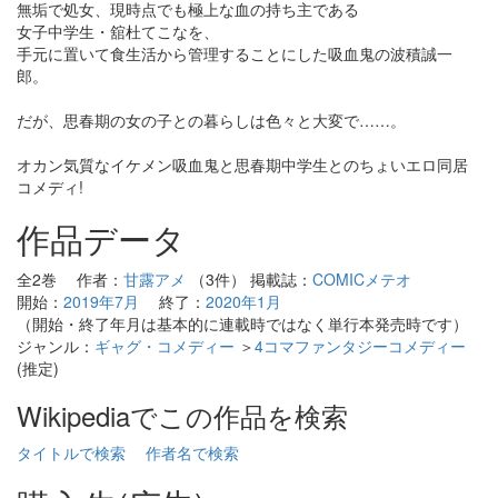
無垢で処女、現時点でも極上な血の持ち主である
女子中学生・舘杜てこなを、
手元に置いて食生活から管理することにした吸血鬼の波積誠一
郎。
だが、思春期の女の子との暮らしは色々と大変で……。
オカン気質なイケメン吸血鬼と思春期中学生とのちょいエロ同居
コメディ!
作品データ
全2巻 作者：
甘露アメ
（3件） 掲載誌：
COMICメテオ
開始：
2019年7月
終了：
2020年1月
（開始・終了年月は基本的に連載時ではなく単行本発売時です）
ジャンル：
ギャグ・コメディー
＞
4コマファンタジーコメディー
(推定)
Wikipediaでこの作品を検索
タイトルで検索
作者名で検索