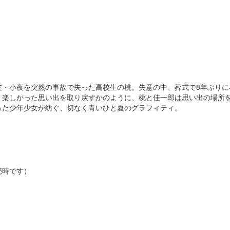
友・小夜を突然の事故で失った高校生の桃。失意の中、葬式で8年ぶりに
、楽しかった思い出を取り戻すかのように、桃と佳一郎は思い出の場所
った少年少女が紡ぐ、切なく青いひと夏のグラフィティ。
売時です）