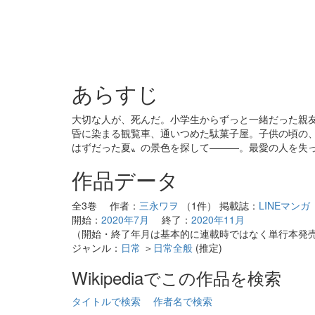
あらすじ
大切な人が、死んだ。小学生からずっと一緒だった親
昏に染まる観覧車、通いつめた駄菓子屋。子供の頃の
はずだった夏〟の景色を探して―――。最愛の人を失
作品データ
全3巻 作者：
三永ワヲ
（1件） 掲載誌：
LINEマンガ
開始：
2020年7月
終了：
2020年11月
（開始・終了年月は基本的に連載時ではなく単行本発
ジャンル：
日常
＞
日常全般
(推定)
Wikipediaでこの作品を検索
タイトルで検索
作者名で検索