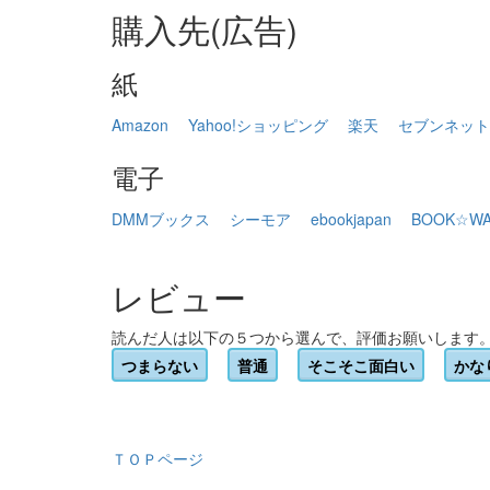
購入先(広告)
紙
Amazon
Yahoo!ショッピング
楽天
セブンネット
電子
DMMブックス
シーモア
ebookjapan
BOOK☆WA
レビュー
読んだ人は以下の５つから選んで、評価お願いします
つまらない
普通
そこそこ面白い
かな
ＴＯＰページ