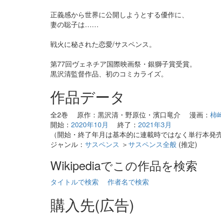
正義感から世界に公開しようとする優作に、
妻の聡子は……
戦火に秘された恋愛/サスペンス。
第77回ヴェネチア国際映画祭・銀獅子賞受賞。
黒沢清監督作品、初のコミカライズ。
作品データ
全2巻 原作：黒沢清・野原位・濱口竜介 漫画：
柿
開始：
2020年10月
終了：
2021年3月
（開始・終了年月は基本的に連載時ではなく単行本発
ジャンル：
サスペンス
＞
サスペンス全般
(推定)
Wikipediaでこの作品を検索
タイトルで検索
作者名で検索
購入先(広告)