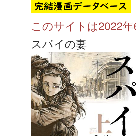
このサイトは2022
スパイの妻