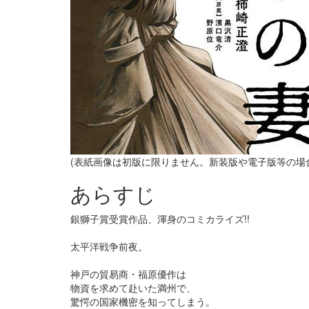
(表紙画像は初版に限りません。新装版や電子版等の場
あらすじ
銀獅子賞受賞作品、渾身のコミカライズ!!
太平洋戦争前夜。
神戸の貿易商・福原優作は
物資を求めて赴いた満州で、
驚愕の国家機密を知ってしまう。