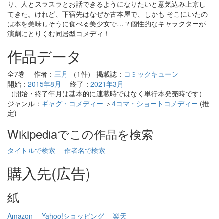
り、人とスラスラとお話できるようになりたいと意気込み上京し
てきた。けれど、下宿先はなぜか古本屋で、しかも そこにいたの
は本を美味しそうに食べる美少女で…？個性的なキャラクターが
演劇にとりくむ同居型コメディ！
作品データ
全7巻 作者：
三月
（1件） 掲載誌：
コミックキューン
開始：
2015年8月
終了：
2021年3月
（開始・終了年月は基本的に連載時ではなく単行本発売時です）
ジャンル：
ギャグ・コメディー
＞
4コマ・ショートコメディー
(推
定)
Wikipediaでこの作品を検索
タイトルで検索
作者名で検索
購入先(広告)
紙
Amazon
Yahoo!ショッピング
楽天