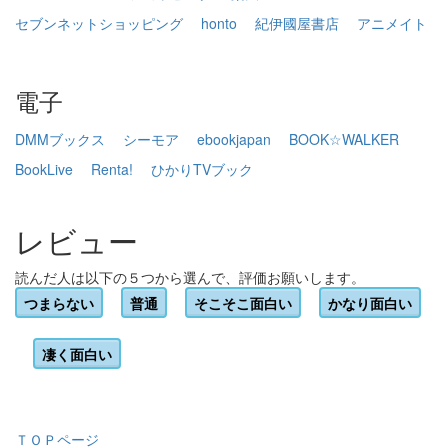
セブンネットショッピング
honto
紀伊國屋書店
アニメイト
電子
DMMブックス
シーモア
ebookjapan
BOOK☆WALKER
BookLive
Renta!
ひかりTVブック
レビュー
読んだ人は以下の５つから選んで、評価お願いします。
つまらない
普通
そこそこ面白い
かなり面白い
凄く面白い
ＴＯＰページ