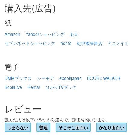
購入先(広告)
紙
Amazon
Yahoo!ショッピング
楽天
セブンネットショッピング
honto
紀伊國屋書店
アニメイト
電子
DMMブックス
シーモア
ebookjapan
BOOK☆WALKER
BookLive
Renta!
ひかりTVブック
レビュー
読んだ人は以下の５つから選んで、評価お願いします。
つまらない
普通
そこそこ面白い
かなり面白い