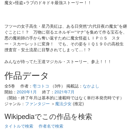
魔女×怪盗×ラブのドキドキ最強ストーリー！！
フツーの女子高生・星乃美紅は、ある日突然“六代目夜の魔女”を継
ぐことに！？ 万物に宿るエネルギー“マナ”を集めて作る宝石を、
悪の魔術師の手から奪い返すために魔女怪盗ＬＩＰ☆Ｓ スタ
ー・スカーレットに変身！ でも、その姿をＩＱ１９０の高校生
捜査官・安土流星に目撃されてしまって…！？
みんなが待ってた王道マジカル・ストーリー、参上！！！
作品データ
全5巻 作者：
壱コトコ
（3件） 掲載誌：
なかよし
開始：
2020年1月
終了：
2021年7月
（開始・終了年月は基本的に連載時ではなく単行本発売時です）
ジャンル：
ファンタジー
＞
魔法少女
(推定)
Wikipediaでこの作品を検索
タイトルで検索
作者名で検索