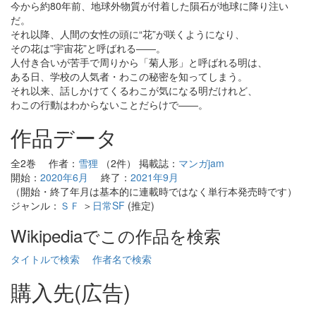
今から約80年前、地球外物質が付着した隕石が地球に降り注い
だ。
それ以降、人間の女性の頭に“花”が咲くようになり、
その花は”宇宙花”と呼ばれる――。
人付き合いが苦手で周りから「菊人形」と呼ばれる明は、
ある日、学校の人気者・わこの秘密を知ってしまう。
それ以来、話しかけてくるわこが気になる明だけれど、
わこの行動はわからないことだらけで――。
作品データ
全2巻 作者：
雪狸
（2件） 掲載誌：
マンガjam
開始：
2020年6月
終了：
2021年9月
（開始・終了年月は基本的に連載時ではなく単行本発売時です）
ジャンル：
ＳＦ
＞
日常SF
(推定)
Wikipediaでこの作品を検索
タイトルで検索
作者名で検索
購入先(広告)