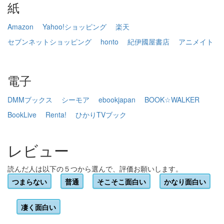
紙
Amazon
Yahoo!ショッピング
楽天
セブンネットショッピング
honto
紀伊國屋書店
アニメイト
電子
DMMブックス
シーモア
ebookjapan
BOOK☆WALKER
BookLive
Renta!
ひかりTVブック
レビュー
読んだ人は以下の５つから選んで、評価お願いします。
つまらない
普通
そこそこ面白い
かなり面白い
凄く面白い