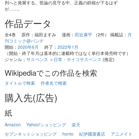
判へと発展する。世論の見守る中、正義の鉄槌が下るはず
が……。
作品データ
全4巻 原作：福田ますみ 漫画：
田近康平
（2件） 掲載誌：
月
刊コミック@バンチ
開始：
2020年6月
終了：
2022年1月
（開始・終了年月は基本的に連載時ではなく単行本発売時です）
ジャンル：
サスペンス
＞
日常・サイコサスペンス
(推定)
Wikipediaでこの作品を検索
タイトルで検索
作者名で検索
購入先(広告)
紙
Amazon
Yahoo!ショッピング
楽天
セブンネットショッピング
honto
紀伊國屋書店
アニメイト