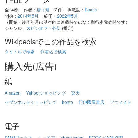
全14巻 作者：
唐々煙
（3件） 掲載誌：
Beat's
開始：
2014年5月
終了：
2022年5月
（開始・終了年月は基本的に連載時ではなく単行本発売時です）
ジャンル：
スピンオフ・外伝
(推定)
Wikipediaでこの作品を検索
タイトルで検索
作者名で検索
購入先(広告)
紙
Amazon
Yahoo!ショッピング
楽天
セブンネットショッピング
honto
紀伊國屋書店
アニメイト
電子
DMMブックス
シーモア
ebookjapan
BOOK☆WALKER