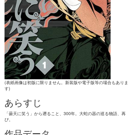
(表紙画像は初版に限りません。新装版や電子版等の場合もありま
す)
あらすじ
「曇天に笑う」から遡ること、300年。大蛇の器の巡る物語、再
び。
作品データ