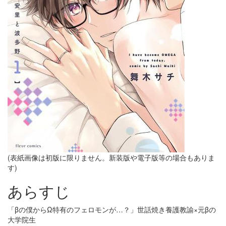
(表紙画像は初版に限りません。新装版や電子版等の場合もありま
す)
あらすじ
「βの僕からΩ特有のフェロモンが…？」世話焼き養護教諭×元βの
大学院生