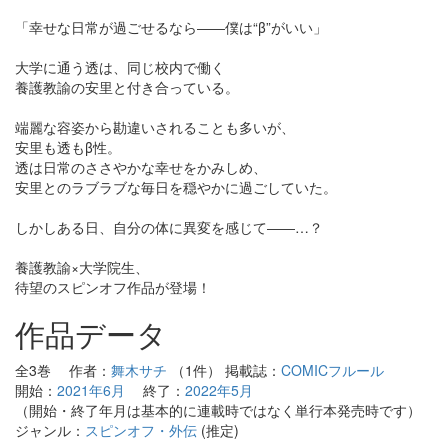
「幸せな日常が過ごせるなら――僕は“β”がいい」
大学に通う透は、同じ校内で働く
養護教諭の安里と付き合っている。
端麗な容姿から勘違いされることも多いが、
安里も透もβ性。
透は日常のささやかな幸せをかみしめ、
安里とのラブラブな毎日を穏やかに過ごしていた。
しかしある日、自分の体に異変を感じて――…？
養護教諭×大学院生、
待望のスピンオフ作品が登場！
作品データ
全3巻 作者：
舞木サチ
（1件） 掲載誌：
COMICフルール
開始：
2021年6月
終了：
2022年5月
（開始・終了年月は基本的に連載時ではなく単行本発売時です）
ジャンル：
スピンオフ・外伝
(推定)