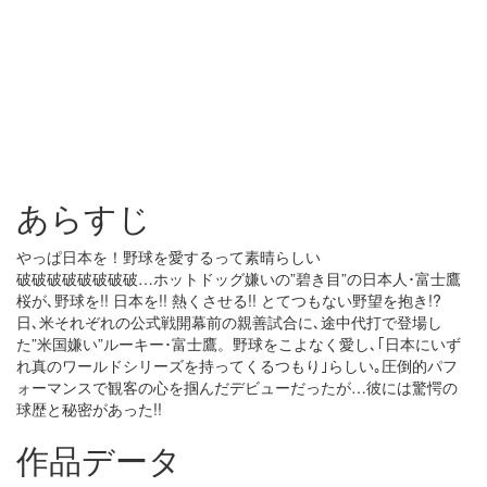
あらすじ
やっぱ日本を！野球を愛するって素晴らしい
破破破破破破破破…ホットドッグ嫌いの”碧き目”の日本人･富士鷹
桜が､野球を!! 日本を!! 熱くさせる!! とてつもない野望を抱き!?
日､米それぞれの公式戦開幕前の親善試合に､途中代打で登場し
た”米国嫌い”ルーキー･富士鷹。野球をこよなく愛し､｢日本にいず
れ真のワールドシリーズを持ってくるつもり｣らしい｡圧倒的パフ
ォーマンスで観客の心を掴んだデビューだったが…彼には驚愕の
球歴と秘密があった!!
作品データ