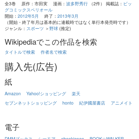
全3巻 原作：市田実 漫画：
波多野秀行
（2件） 掲載誌：
ビッ
グコミックスペリオール
開始：
2012年5月
終了：
2013年3月
（開始・終了年月は基本的に連載時ではなく単行本発売時です）
ジャンル：
スポーツ
＞
野球
(推定)
Wikipediaでこの作品を検索
タイトルで検索
作者名で検索
購入先(広告)
紙
Amazon
Yahoo!ショッピング
楽天
セブンネットショッピング
honto
紀伊國屋書店
アニメイト
電子
DMMブックス
シーモア
ebookjapan
BOOK☆WALKER