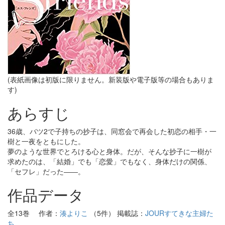
(表紙画像は初版に限りません。新装版や電子版等の場合もありま
す)
あらすじ
36歳、バツ2で子持ちの抄子は、同窓会で再会した初恋の相手・一
樹と一夜をともにした。
夢のような世界でとろける心と身体。だが、そんな抄子に一樹が
求めたのは、「結婚」でも「恋愛」でもなく、身体だけの関係、
「セフレ」だった――。
作品データ
全13巻 作者：
湊よりこ
（5件） 掲載誌：
JOURすてきな主婦た
ち