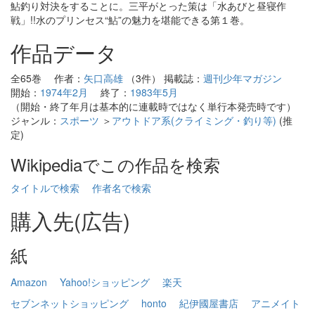
鮎釣り対決をすることに。三平がとった策は「水あびと昼寝作
戦」!!水のプリンセス“鮎”の魅力を堪能できる第１巻。
作品データ
全65巻 作者：
矢口高雄
（3件） 掲載誌：
週刊少年マガジン
開始：
1974年2月
終了：
1983年5月
（開始・終了年月は基本的に連載時ではなく単行本発売時です）
ジャンル：
スポーツ
＞
アウトドア系(クライミング・釣り等)
(推
定)
Wikipediaでこの作品を検索
タイトルで検索
作者名で検索
購入先(広告)
紙
Amazon
Yahoo!ショッピング
楽天
セブンネットショッピング
honto
紀伊國屋書店
アニメイト