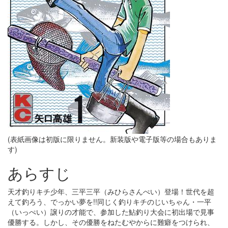
(表紙画像は初版に限りません。新装版や電子版等の場合もありま
す)
あらすじ
天才釣りキチ少年、三平三平（みひらさんぺい）登場！世代を超
えて釣ろう、でっかい夢を!!同じく釣りキチのじいちゃん・一平
（いっぺい）譲りの才能で、参加した鮎釣り大会に初出場で見事
優勝する。しかし、その優勝をねたむやからに難癖をつけられ、