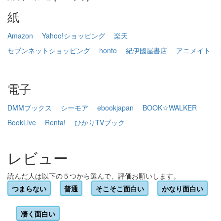
紙
Amazon
Yahoo!ショッピング
楽天
セブンネットショッピング
honto
紀伊國屋書店
アニメイト
電子
DMMブックス
シーモア
ebookjapan
BOOK☆WALKER
BookLive
Renta!
ひかりTVブック
レビュー
読んだ人は以下の５つから選んで、評価お願いします。
つまらない
普通
そこそこ面白い
かなり面白い
凄く面白い