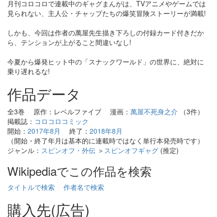
月刊コロコロで連載中のギャグまんがは、TVアニメやゲームでは
見られない、主人公・チャップたちの爆笑冒険ストーリーが満載!
しかも、今回は作者の萬屋先生描き下ろしの付録カード付きだか
ら、テンションが上がること間違いなし!
今夏から爆発ヒット中の「スナックワールド」の世界に、絶対に
乗り遅れるな!
作品データ
全3巻 原作：レベルファイブ 漫画：
萬屋不死身之介
（3件）
掲載誌：
コロコロコミック
開始：
2017年8月
終了：
2018年8月
（開始・終了年月は基本的に連載時ではなく単行本発売時です）
ジャンル：
スピンオフ・外伝
＞
スピンオフギャグ
(推定)
Wikipediaでこの作品を検索
タイトルで検索
作者名で検索
購入先(広告)