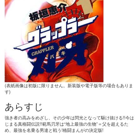
(表紙画像は初版に限りません。新装版や電子版等の場合もありま
す)
あらすじ
強き者の高みをめざし、その少年は閃光となって駆け抜ける!!今は
じまる真格闘伝説!!範馬刃牙は“地上最強の生物”＝父を超えるた
め、最強を名乗る男達と戦う!格闘まんがの決定版!