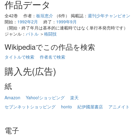
作品データ
全42巻 作者：
板垣恵介
（6件） 掲載誌：
週刊少年チャンピオン
開始：
1992年2月
終了：
1999年9月
（開始・終了年月は基本的に連載時ではなく単行本発売時です）
ジャンル：
バトル
＞
格闘技
Wikipediaでこの作品を検索
タイトルで検索
作者名で検索
購入先(広告)
紙
Amazon
Yahoo!ショッピング
楽天
セブンネットショッピング
honto
紀伊國屋書店
アニメイト
電子