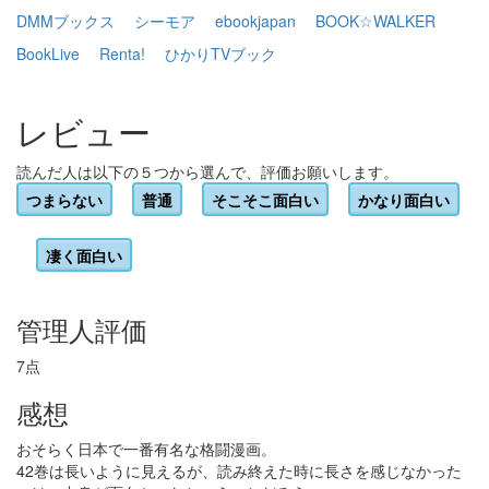
DMMブックス
シーモア
ebookjapan
BOOK☆WALKER
BookLive
Renta!
ひかりTVブック
レビュー
読んだ人は以下の５つから選んで、評価お願いします。
つまらない
普通
そこそこ面白い
かなり面白い
凄く面白い
管理人評価
7点
感想
おそらく日本で一番有名な格闘漫画。
42巻は長いように見えるが、読み終えた時に長さを感じなかった