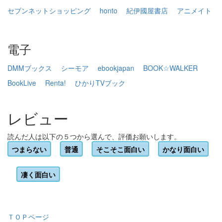
セブンネットショッピング
honto
紀伊國屋書店
アニメイト
電子
DMMブックス
シーモア
ebookjapan
BOOK☆WALKER
BookLive
Renta!
ひかりTVブック
レビュー
読んだ人は以下の５つから選んで、評価お願いします。
つまらない
普通
そこそこ面白い
かなり面白い
凄く面白い
ＴＯＰページ