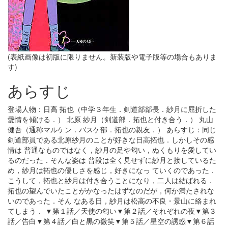
(表紙画像は初版に限りません。新装版や電子版等の場合もありま
す)
あらすじ
登場人物：日高 拓也（中学３年生．剣道部部長．紗月に屈折した
愛情を傾ける．） 北原 紗月（剣道部．拓也と付き合う．） 丸山
健吾（通称マルケン．バスケ部．拓也の親友．） あらすじ：同じ
剣道部員である北原紗月のことが好きな日高拓也．しかしその感
情は 普通なものではなく，紗月の足や匂い，ぬくもりを愛してい
るのだった．そんな姿は 普段は全く見せずに紗月と接しているた
め，紗月は拓也の優しさを感じ，好きになっ ていくのであった．
こうして，拓也と紗月は付き合うことになり，二人は結ばれる．
拓也の望んでいたことがかなったはずなのだが，何か満たされな
いのであった．そん なある日，紗月は松高の不良・景山に絡まれ
てしまう． ▼第１話／天使の匂い▼第２話／それぞれの夜▼第３
話／告白▼第４話／白と黒の微笑▼第５話／星空の誘惑▼第６話