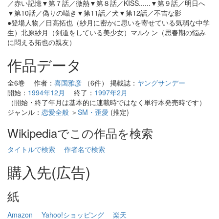
／赤い記憶▼第７話／微熱▼第８話／KISS......▼第９話／明日へ
▼第10話／偽りの囁き▼第11話／犬▼第12話／不吉な影
●登場人物／日高拓也（紗月に密かに思いを寄せている気弱な中学
生）北原紗月（剣道をしている美少女）マルケン（思春期の悩み
に悶える拓也の親友）
作品データ
全6巻 作者：
喜国雅彦
（6件） 掲載誌：
ヤングサンデー
開始：
1994年12月
終了：
1997年2月
（開始・終了年月は基本的に連載時ではなく単行本発売時です）
ジャンル：
恋愛全般
＞
SM・歪愛
(推定)
Wikipediaでこの作品を検索
タイトルで検索
作者名で検索
購入先(広告)
紙
Amazon
Yahoo!ショッピング
楽天