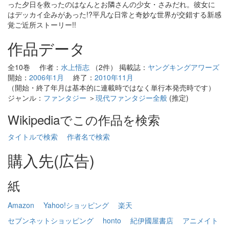
った夕日を救ったのはなんとお隣さんの少女・さみだれ。彼女に
はデッカイ企みがあった!?平凡な日常と奇妙な世界が交錯する新感
覚ご近所ストーリー!!
作品データ
全10巻 作者：
水上悟志
（2件） 掲載誌：
ヤングキングアワーズ
開始：
2006年1月
終了：
2010年11月
（開始・終了年月は基本的に連載時ではなく単行本発売時です）
ジャンル：
ファンタジー
＞
現代ファンタジー全般
(推定)
Wikipediaでこの作品を検索
タイトルで検索
作者名で検索
購入先(広告)
紙
Amazon
Yahoo!ショッピング
楽天
セブンネットショッピング
honto
紀伊國屋書店
アニメイト