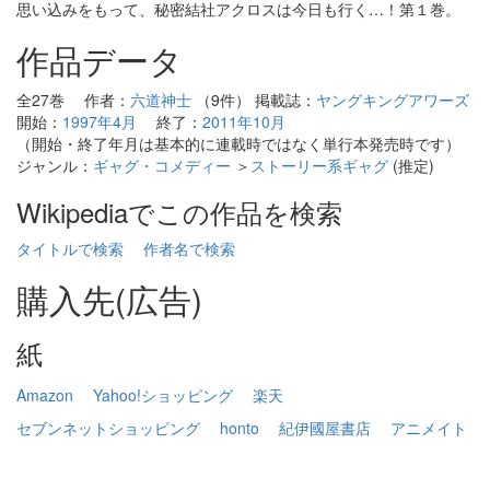
思い込みをもって、秘密結社アクロスは今日も行く…！第１巻。
作品データ
全27巻 作者：
六道神士
（9件） 掲載誌：
ヤングキングアワーズ
開始：
1997年4月
終了：
2011年10月
（開始・終了年月は基本的に連載時ではなく単行本発売時です）
ジャンル：
ギャグ・コメディー
＞
ストーリー系ギャグ
(推定)
Wikipediaでこの作品を検索
タイトルで検索
作者名で検索
購入先(広告)
紙
Amazon
Yahoo!ショッピング
楽天
セブンネットショッピング
honto
紀伊國屋書店
アニメイト