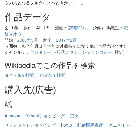
ウの巣となるタルタロスへと向かい……。
作品データ
全11巻 原作：ATLUS 漫画：
曽我部修司
（2件） 掲載誌：
電
撃マオウ
開始：
2007年9月
終了：
2017年2月
（開始・終了年月は基本的に連載時ではなく単行本発売時です）
ジャンル：
ファンタジー
＞
現代アクションファンタジー
(推定)
Wikipediaでこの作品を検索
タイトルで検索
作者名で検索
購入先(広告)
紙
Amazon
Yahoo!ショッピング
楽天
セブンネットショッピング
honto
紀伊國屋書店
アニメイト