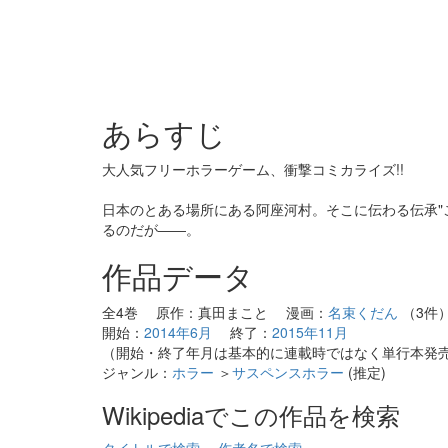
あらすじ
大人気フリーホラーゲーム、衝撃コミカライズ!!
日本のとある場所にある阿座河村。そこに伝わる伝承"
るのだが――。
作品データ
全4巻 原作：真田まこと 漫画：
名束くだん
（3件
開始：
2014年6月
終了：
2015年11月
（開始・終了年月は基本的に連載時ではなく単行本発
ジャンル：
ホラー
＞
サスペンスホラー
(推定)
Wikipediaでこの作品を検索