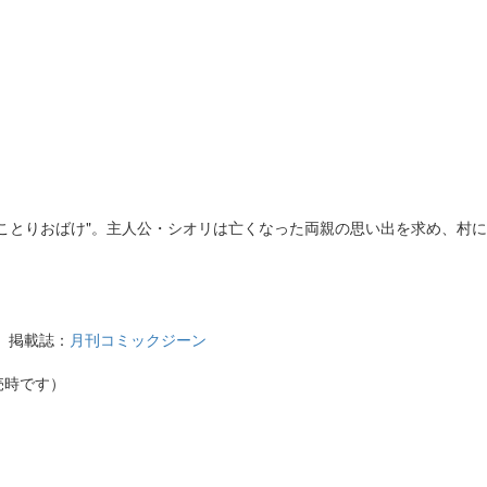
ことりおばけ"。主人公・シオリは亡くなった両親の思い出を求め、村
） 掲載誌：
月刊コミックジーン
売時です）