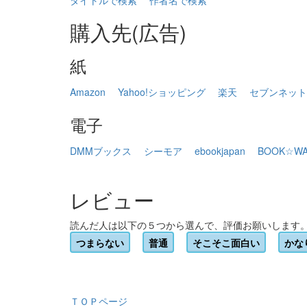
タイトルで検索
作者名で検索
購入先(広告)
紙
Amazon
Yahoo!ショッピング
楽天
セブンネット
電子
DMMブックス
シーモア
ebookjapan
BOOK☆WA
レビュー
読んだ人は以下の５つから選んで、評価お願いします
つまらない
普通
そこそこ面白い
かな
ＴＯＰページ