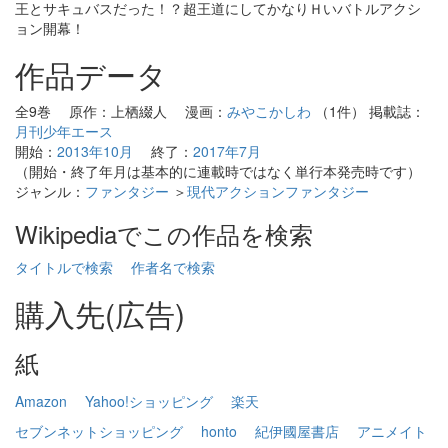
王とサキュバスだった！？超王道にしてかなりＨいバトルアクシ
ョン開幕！
作品データ
全9巻 原作：上栖綴人 漫画：
みやこかしわ
（1件） 掲載誌：
月刊少年エース
開始：
2013年10月
終了：
2017年7月
（開始・終了年月は基本的に連載時ではなく単行本発売時です）
ジャンル：
ファンタジー
＞
現代アクションファンタジー
Wikipediaでこの作品を検索
タイトルで検索
作者名で検索
購入先(広告)
紙
Amazon
Yahoo!ショッピング
楽天
セブンネットショッピング
honto
紀伊國屋書店
アニメイト