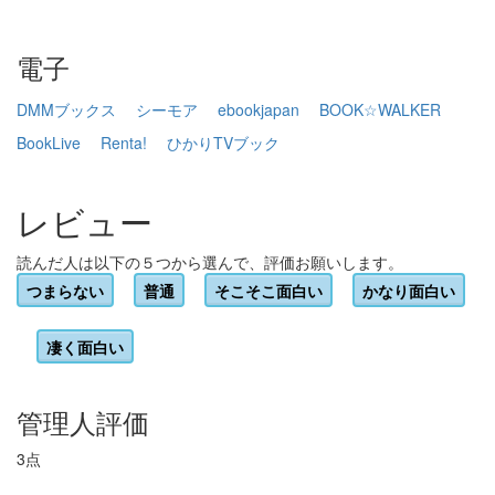
電子
DMMブックス
シーモア
ebookjapan
BOOK☆WALKER
BookLive
Renta!
ひかりTVブック
レビュー
読んだ人は以下の５つから選んで、評価お願いします。
つまらない
普通
そこそこ面白い
かなり面白い
凄く面白い
管理人評価
3点