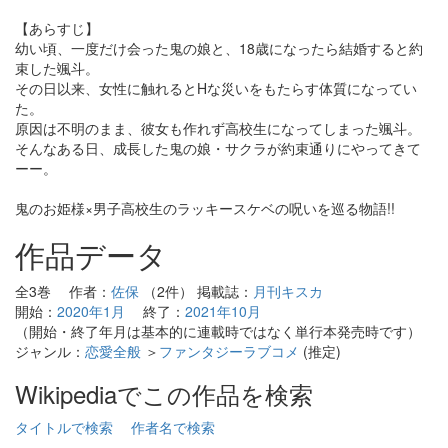
【あらすじ】
幼い頃、一度だけ会った鬼の娘と、18歳になったら結婚すると約
束した颯斗。
その日以来、女性に触れるとHな災いをもたらす体質になってい
た。
原因は不明のまま、彼女も作れず高校生になってしまった颯斗。
そんなある日、成長した鬼の娘・サクラが約束通りにやってきて
ーー。
鬼のお姫様×男子高校生のラッキースケベの呪いを巡る物語!!
作品データ
全3巻 作者：
佐保
（2件） 掲載誌：
月刊キスカ
開始：
2020年1月
終了：
2021年10月
（開始・終了年月は基本的に連載時ではなく単行本発売時です）
ジャンル：
恋愛全般
＞
ファンタジーラブコメ
(推定)
Wikipediaでこの作品を検索
タイトルで検索
作者名で検索