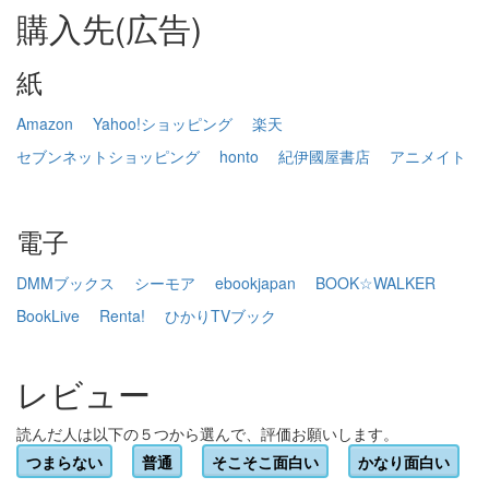
購入先(広告)
紙
Amazon
Yahoo!ショッピング
楽天
セブンネットショッピング
honto
紀伊國屋書店
アニメイト
電子
DMMブックス
シーモア
ebookjapan
BOOK☆WALKER
BookLive
Renta!
ひかりTVブック
レビュー
読んだ人は以下の５つから選んで、評価お願いします。
つまらない
普通
そこそこ面白い
かなり面白い