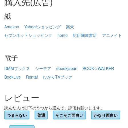
購入先(広告)
紙
Amazon
Yahoo!ショッピング
楽天
セブンネットショッピング
honto
紀伊國屋書店
アニメイト
電子
DMMブックス
シーモア
ebookjapan
BOOK☆WALKER
BookLive
Renta!
ひかりTVブック
レビュー
読んだ人は以下の５つから選んで、評価お願いします。
つまらない
普通
そこそこ面白い
かなり面白い