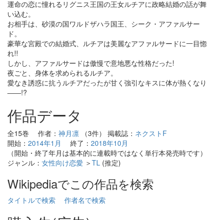
運命の恋に憧れるリグニス王国の王女ルチアに政略結婚の話が舞
い込む。
お相手は、砂漠の国ワルドザハラ国王、シーク・アファルサー
ド。
豪華な宮殿での結婚式、ルチアは美麗なアファルサードに一目惚
れ!!
しかし、アファルサードは傲慢で意地悪な性格だった!
夜ごと、身体を求められるルチア。
愛なき誘惑に抗うルチアだったが甘く強引なキスに体が熱くなり
――!?
作品データ
全15巻 作者：
神月凛
（3件） 掲載誌：
ネクストF
開始：
2014年1月
終了：
2018年10月
（開始・終了年月は基本的に連載時ではなく単行本発売時です）
ジャンル：
女性向け恋愛
＞
TL
(推定)
Wikipediaでこの作品を検索
タイトルで検索
作者名で検索