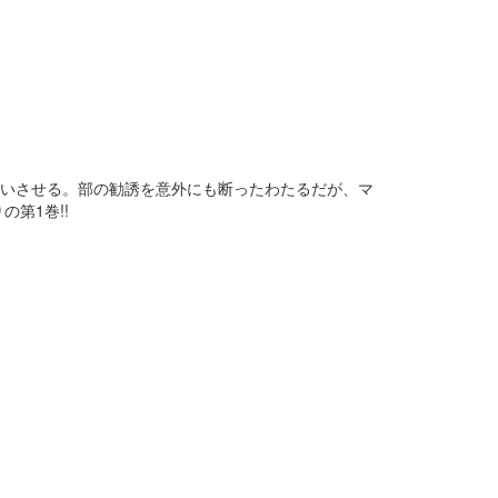
舞いさせる。部の勧誘を意外にも断ったわたるだが、マ
第1巻!!