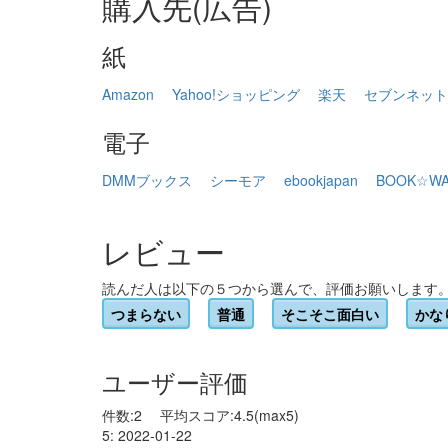
購入先(広告)
紙
Amazon
Yahoo!ショッピング
楽天
セブンネット
電子
DMMブックス
シーモア
ebookjapan
BOOK☆WA
レビュー
読んだ人は以下の５つから選んで、評価お願いします
つまらない
普通
そこそこ面白い
かな
ユーザー評価
件数:2 平均スコア:4.5(max5)
5: 2022-01-22