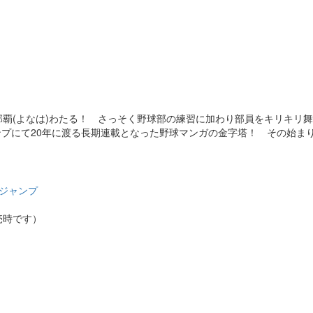
覇(よなは)わたる！ さっそく野球部の練習に加わり部員をキリキリ
プにて20年に渡る長期連載となった野球マンガの金字塔！ その始まりの
ジャンプ
売時です）