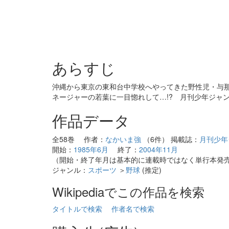
あらすじ
沖縄から東京の東和台中学校へやってきた野性児・与那
ネージャーの若葉に一目惚れして…!? 月刊少年ジャン
作品データ
全58巻 作者：
なかいま強
（6件） 掲載誌：
月刊少年
開始：
1985年6月
終了：
2004年11月
（開始・終了年月は基本的に連載時ではなく単行本発
ジャンル：
スポーツ
＞
野球
(推定)
Wikipediaでこの作品を検索
タイトルで検索
作者名で検索