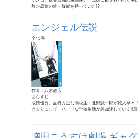
故か黒姫の銃・旋龍を持っていた!?
エンジェル伝説
全15巻
作者：八木教広
あらすじ:
成績優秀、品行方正な高校生・北野誠一郎が転入早々『
き去りにして、ハードな学校生活が急加速していく!!最“
増田こうすけ劇場 ギャ