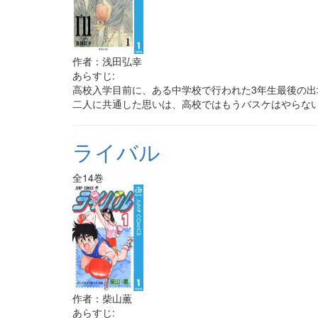
作者：浅田弘幸
あらすじ:
高校入学目前に、ある中学校で行われた3年生最後の出
二人に共通した思いは、高校ではもうバスケはやらな
ライバル
全14巻
作者：柴山薫
あらすじ: