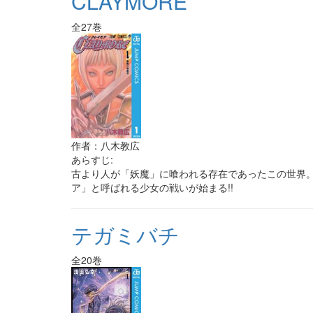
CLAYMORE
全27巻
作者：八木教広
あらすじ:
古より人が「妖魔」に喰われる存在であったこの世界
ア」と呼ばれる少女の戦いが始まる!!
テガミバチ
全20巻