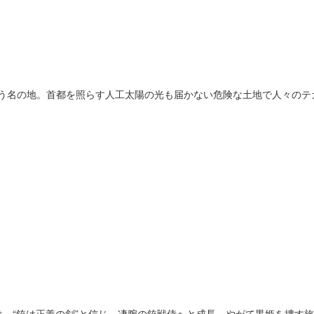
いう名の地。首都を照らす人工太陽の光も届かない危険な土地で人々のテ
、“銃は正義の剣”と信じ、凄腕の銃戦侍へと成長。やがて黒姫を捜す