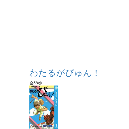
わたるがぴゅん！
全58巻