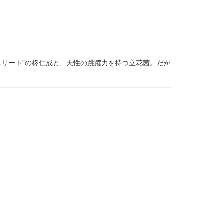
エリート”の柊仁成と、天性の跳躍力を持つ立花茜。だが