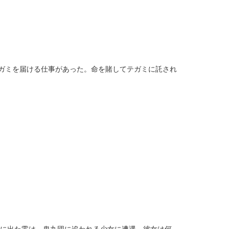
ガミを届ける仕事があった。命を賭してテガミに託され
旅に出た零は、鬼丸団に追われる少女に遭遇。彼女は何