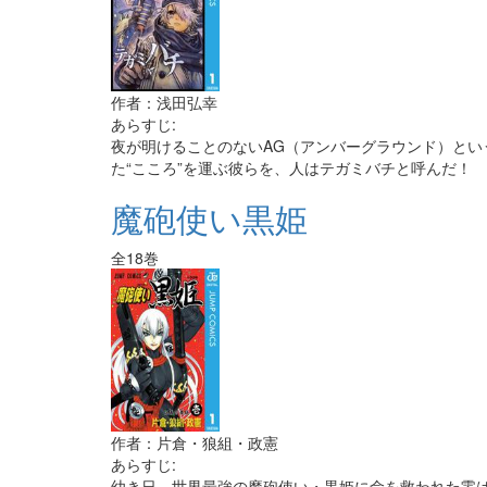
作者：浅田弘幸
あらすじ:
夜が明けることのないAG（アンバーグラウンド）と
た“こころ”を運ぶ彼らを、人はテガミバチと呼んだ！
魔砲使い黒姫
全18巻
作者：片倉・狼組・政憲
あらすじ:
幼き日、世界最強の魔砲使い・黒姫に命を救われた零は