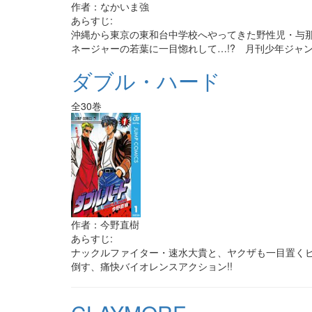
作者：なかいま強
あらすじ:
沖縄から東京の東和台中学校へやってきた野性児・与那
ネージャーの若葉に一目惚れして…!? 月刊少年ジャン
ダブル・ハード
全30巻
作者：今野直樹
あらすじ:
ナックルファイター・速水大貴と、ヤクザも一目置くビ
倒す、痛快バイオレンスアクション!!