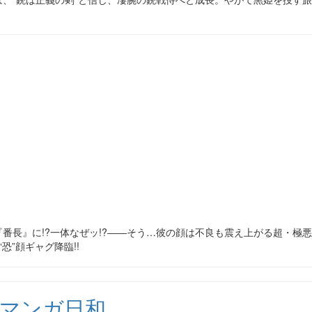
番長』に!?一体なぜッ!?――そう…彼の顔は不良も震え上がる超・極悪
恐”顔ギャグ降臨!!
グマンガ日和