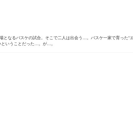
場となるバスケの試合。そこで二人は出会う…。バスケ一家で育った“
いということだった…。が…。