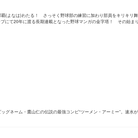
覇(よなは)わたる！ さっそく野球部の練習に加わり部員をキリキリ
プにて20年に渡る長期連載となった野球マンガの金字塔！ その始まりの
ッグネーム・鷹山仁の伝説の最強コンビ“ツーメン・アーミー”。速水