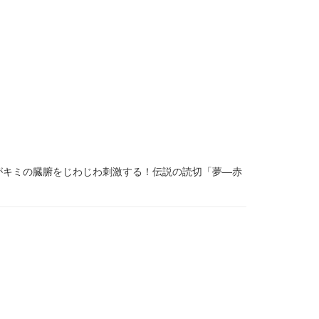
がキミの臓腑をじわじわ刺激する！伝説の読切「夢―赤