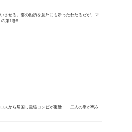
舞いさせる。部の勧誘を意外にも断ったわたるだが、マ
第1巻!!
がロスから帰国し最強コンビが復活！ 二人の拳が悪を