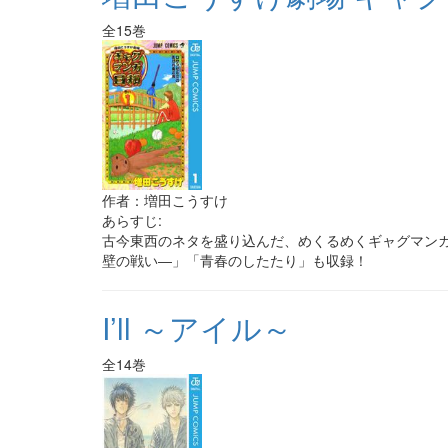
全15巻
作者：増田こうすけ
あらすじ:
古今東西のネタを盛り込んだ、めくるめくギャグマン
壁の戦い―」「青春のしたたり」も収録！
I’ll ～アイル～
全14巻