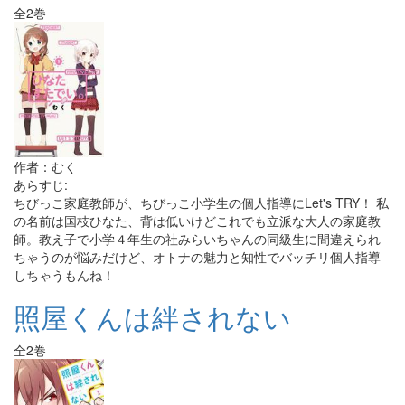
全2巻
作者：むく
あらすじ:
ちびっこ家庭教師が、ちびっこ小学生の個人指導にLet's TRY！ 私
の名前は国枝ひなた、背は低いけどこれでも立派な大人の家庭教
師。教え子で小学４年生の社みらいちゃんの同級生に間違えられ
ちゃうのが悩みだけど、オトナの魅力と知性でバッチリ個人指導
しちゃうもんね！
照屋くんは絆されない
全2巻