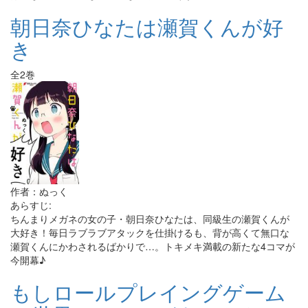
朝日奈ひなたは瀬賀くんが好
き
全2巻
作者：ぬっく
あらすじ:
ちんまりメガネの女の子・朝日奈ひなたは、同級生の瀬賀くんが
大好き！毎日ラブラブアタックを仕掛けるも、背が高くて無口な
瀬賀くんにかわされるばかりで…。トキメキ満載の新たな4コマが
今開幕♪
もしロールプレイングゲーム