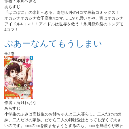
作者：氷川へきる
あらすじ:
『ぱにぽに』の氷川へきる、奇想天外の4コマ最新コミックス!!
オカシナオカシナ女子高生4コマ……かと思いきや、実はオカシナ
アイドル4コマ！！アイドルは世界を救う！氷川節炸裂のトンデモ
4コマ！
ぷあーなんてもうしまい
全2巻
作者：海月れおな
あらすじ:
小学生のふみは高校生のお姉ちゃんと二人暮らし。二人だけの姉
妹、二人だけの家族、だから二人の姉妹愛はとっても深くて大き
いのです。×××の××を飲ませようとするのも、×××を無理やり吸わ