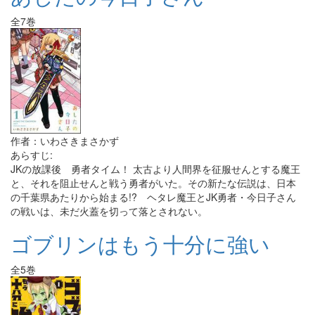
全7巻
作者：いわさきまさかず
あらすじ:
JKの放課後 勇者タイム！ 太古より人間界を征服せんとする魔王
と、それを阻止せんと戦う勇者がいた。その新たな伝説は、日本
の千葉県あたりから始まる!? ヘタレ魔王とJK勇者・今日子さん
の戦いは、未だ火蓋を切って落とされない。
ゴブリンはもう十分に強い
全5巻