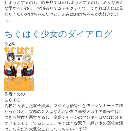
せようとするのも、隙を見ては××しようとするのも、みんなみん
な愛するがゆえ！常識破りでムチャクチャで、できれば人には見
せたくないお姉ちゃんだけど、ふみはお姉ちゃんが大好きだよ
っ。
ちぐはぐ少女のダイアログ
全2巻
作者：めの
あらすじ:
高校に入学した双子姉妹。マジメな優等生と怖いヤンキーって噂
だったけど、実際の２人はなんだか変？黒髪メガネの優等生は目
つきも態度も悪すぎるし、金髪ジャージのヤンキーはやけにオド
オドモジモジしてるし……。ちぐはぐな双子、緑と麦の高校生活
は、なんだか大変なことになっちゃいそう??