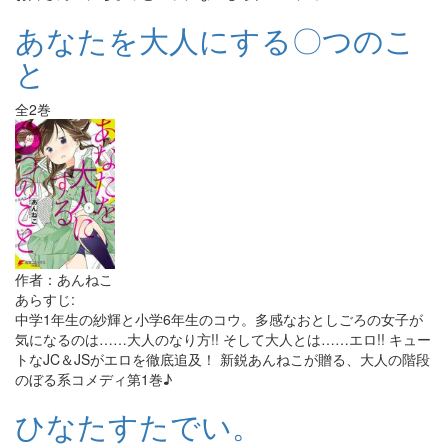
あなたを大人にする〇つのこ
と
全2巻
作者：あんねこ
あらすじ:
中学1年生の紗輝と小学6年生のコウ。多感なおとしごろの女子が
気になるのは……大人のなり方!! そして大人とは……エロ!! キュー
トなJC＆JSがエロを徹底追及！ 新鋭あんねこが贈る、大人の階段
のぼる系コメディ第1巻♪
ひなたすたでい。