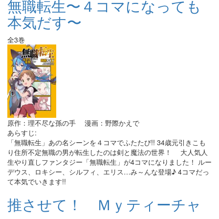
無職転生〜４コマになっても
本気だす〜
全3巻
原作：理不尽な孫の手 漫画：野際かえで
あらすじ:
「無職転生」あの名シーンを４コマでふたたび!! 34歳元引きこも
り住所不定無職の男が転生したのは剣と魔法の世界！ 大人気人
生やり直しファンタジー「無職転生」が4コマになりました！ ルー
デウス、ロキシー、シルフィ、エリス…み～んな登場♪ 4コマだっ
て本気でいきます!!
推させて！ Ｍｙティーチャ