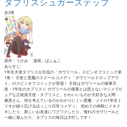
タプリスシュガーステップ
全3巻
原作：うかみ 漫画：ばふぁこ
あらすじ:
1年生天使タプリスが主役の「ガヴリール」スピンオフコミック第
1巻！ 天使と悪魔のスクールコメディ「ガヴリールドロップアウ
ト」のスピンオフコミックが登場！ 主役はガヴリールの後輩天
使・1年生のタプリス☆ ガヴリールの後輩とは思えないマジメでピ
ュアな正統派天使・タプリスと、かわいいものが大好きな人間・
篠原さん、何を考えているのかわかりにくい悪魔・メイの1年生ト
リオが繰り広げるほっこり日常コメディ。 初めての体験にドキド
キしたり、新しいお友達にワクワクしたり、憧れのガヴリールと
一緒に遊んだり、タプリスの毎日は大忙しです！