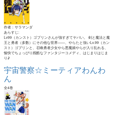
作者：サラマンダ
あらすじ:
Lv99（カンスト）ゴブリンさんが強すぎてヤバい。 剣と魔法と魔
王と勇者（多数）にその他な世界――、やらたと強いLv.99（カン
スト）ゴブリンと、召喚勇者少女やら悪魔娘やらが入り乱れる、
愉快でちょっぴり残酷なファンタジーコメディ、はじまりはじま
り♪
宇宙警察☆ミーティアわんわ
ん
全4巻