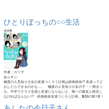
ひとりぼっちの○○生活
全8巻
作者：カツヲ
あらすじ:
極度の人見知り少女の友達つくろう計画は絶体絶命!? 友達ってど
おしたらできるのかな…。 極度の人見知りの女の子・一里ぼっ
ち。中学でクラス全員と友達にならないと、唯一の親友と絶交し
なければならない!? 絶体絶命友達つくろう計画、奮闘の第1巻！
あしたの今日子さん