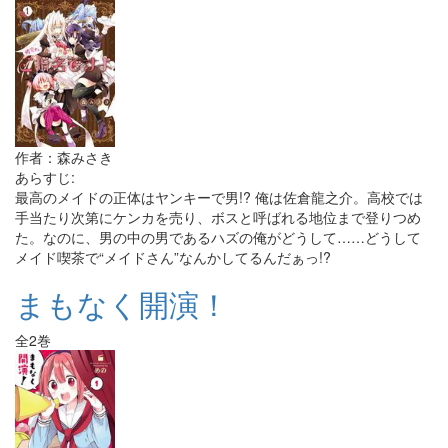
作者：森みさき
あらすじ:
最高のメイドの正体はヤンキーで男!? 俺は佐倉龍之介。高校では
手当たり次第にケンカを売り、ボスと呼ばれる地位まで登りつめ
た。なのに、男の中の男であるハズの俺がどうして……どうして
メイド喫茶で“メイドさん”なんかしてるんだぁっ!?
まもなく開演！
全2巻