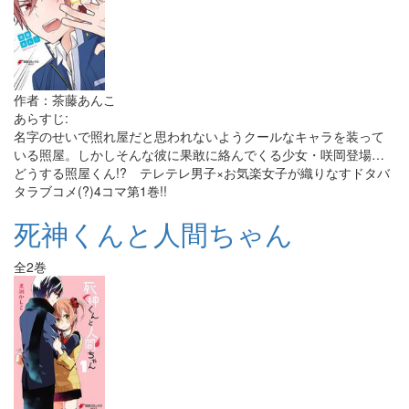
作者：茶藤あんこ
あらすじ:
名字のせいで照れ屋だと思われないようクールなキャラを装って
いる照屋。しかしそんな彼に果敢に絡んでくる少女・咲岡登場…
どうする照屋くん!? テレテレ男子×お気楽女子が織りなすドタバ
タラブコメ(?)4コマ第1巻!!
死神くんと人間ちゃん
全2巻