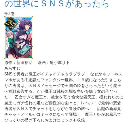
の世界にＳＮＳがあったら
全2巻
原作：新田祐助 漫画：亀小屋サト
あらすじ:
SNSで勇者と魔王がイチャイチャ＆ラブラブ！ なぜかネットやス
マホがある不思議なファンタジー世界。１６歳になった引きこも
りの勇者は、ＳＮＳメッセージで王国の姫をさらったという魔王
へ宣戦布告する。だが魔王は純粋無垢な争いを嫌う女の子だっ
た!! 乙女すぎる魔王と、彼女を慕う愉快な四天王、攫われたのに
魔王にガチ惚れの姫など個性的な面々と、レベル１で最弱の残念
勇者がＳＮＳでチャットをしながら冒険の旅へ！ 話題の新感覚
チャットノベルがコミックになって登場！ 魔王と姫がお風呂で
びっくりの描き下ろしおまけコミックも収録！