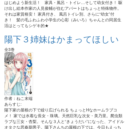
はじめよう新生活！ 家具・風呂・トイレ…そして幼女付き！ 駆
け出し絵本作家の人見俊輔が住むアパートはちょっと特殊物件。
それは家賃格安！ 家具付き、 風呂トイレ別、さらに“幼女”付
き！ 髪の毛ふわふわ小学生の心彩（みいろ）ちゃんとの同居生
活はとってもシゲキ的★
陽下３姉妹はかまってほしい
全3巻
作者：ねこ末端
あらすじ:
陽下家の屋根の下で繰り広げられる ちょっとHなホームラブコ
メ！ 家では水着な長女・珠璃。天然巨乳な次女・美乃里。爬虫類
ラブな三女・杏梨。そんな３人と“きょうだい”になった、アイドル
オタクな思春期男子。陽下さんちの屋根の下では、今日もえっち