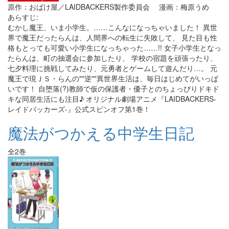
原作：おばけ屋／LAIDBACKERS製作委員会 漫画：梅原うめ
あらすじ:
むかし魔王、いま小学生。……こんなになっちゃいました！ 異世
界で魔王だったらんは、人間界への転生に失敗して、 見た目も性
格もとっても可愛い小学生になっちゃった……!! 女子小学生となっ
たらんは、町の抽選会に参加したり、 学校の宿題を頑張ったり、
七夕料理に挑戦してみたり、元勇者とゲームして遊んだり…。 元
魔王で現ＪＳ・らんの""逆""異世界生活は、毎日はじめてがいっぱ
いです！ 自堕落(?)教師で仮の保護者・優子とのちょっぴりドキド
キな同居生活にも注目♪ オリジナル劇場アニメ『LAIDBACKERS-
レイドバッカーズ-』公式スピンオフ第1巻！
魔法がつかえる中学生日記
全2巻