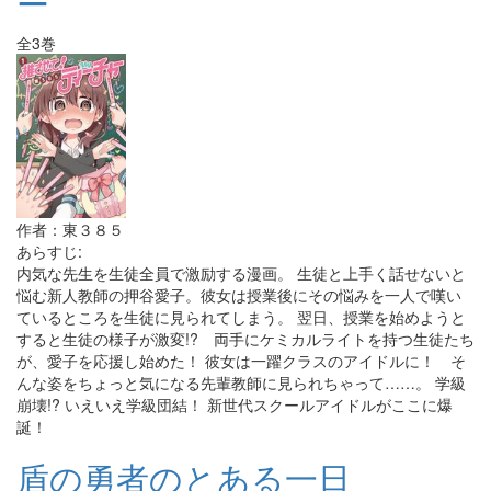
ー
全3巻
作者：東３８５
あらすじ:
内気な先生を生徒全員で激励する漫画。 生徒と上手く話せないと
悩む新人教師の押谷愛子。彼女は授業後にその悩みを一人で嘆い
ているところを生徒に見られてしまう。 翌日、授業を始めようと
すると生徒の様子が激変!? 両手にケミカルライトを持つ生徒たち
が、愛子を応援し始めた！ 彼女は一躍クラスのアイドルに！ そ
んな姿をちょっと気になる先輩教師に見られちゃって……。 学級
崩壊!? いえいえ学級団結！ 新世代スクールアイドルがここに爆
誕！
盾の勇者のとある一日