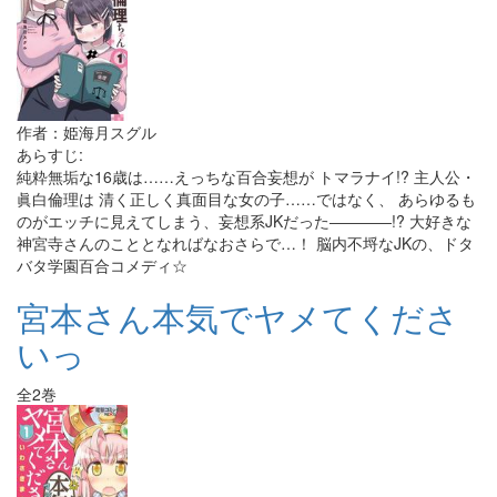
作者：姫海月スグル
あらすじ:
純粋無垢な16歳は……えっちな百合妄想が トマラナイ!? 主人公・
眞白倫理は 清く正しく真面目な女の子……ではなく、 あらゆるも
のがエッチに見えてしまう、妄想系JKだった――――!? 大好きな
神宮寺さんのこととなればなおさらで…！ 脳内不埒なJKの、ドタ
バタ学園百合コメディ☆
宮本さん本気でヤメてくださ
いっ
全2巻