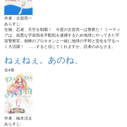
作者：古賀亮一
あらすじ:
生物、忍者、天竺を制覇！ 今度の古賀亮一は警察だ！ ミーティ
アは、凶悪な宇宙指名手配犯を逮捕するため地球にやってきた宇
宙警察官。相棒のプロキオンと一緒に地球の平和と安全を守るべ
く大活躍！ ……すると信じてくれますか、読者のみなさま。
ねぇねぇ。あのね、
全4巻
作者：柚木涼太
あらすじ: