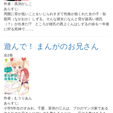
作者：黒渕かしこ
あらすじ:
周囲に背が低いことをいじられすぎて性格が捻くれた女の子・臥
龍岡（ながおか）しずる。そんな彼女になんと背が超高い彼氏
（？）が出来た!? ところが彼氏の西上くんはしずるの命を一年後
に狩る死神で……。
遊んで！ まんがのお兄さん
全2巻
作者：むうりあん
あらすじ:
小学5年生のすみれ、千愛、茉弥の三人は、プロのマンガ家である