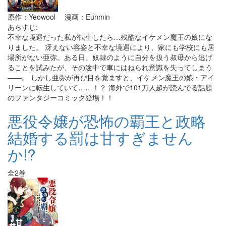
原作：Yeowool 漫画：Eunmin
あらすじ:
不幸な境遇だった私が転生したら…残酷なイケメン魔王の娘にな
りました。 冴えない容姿と不幸な境遇により、家にも学校にも居
場所がない亜弥。ある日、奴隷のように自分を扱う叔母から逃げ
ることを試みたが、その途中で車にはねられ意識を失ってしまう
――。 しかし亜弥が再び目を覚ますと、イケメン魔王の娘・アイ
リーンに転生していて……！？ 海外で101万人超が読んでる話題
のファンタジーコミック登場！！
悪役令嬢が恐怖の覇王と政略
結婚する罰は甘すぎません
か!?
全2巻