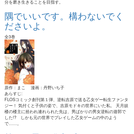
分を磨き生きることを目指す。
隅でいいです。構わないでく
ださいよ。
全3巻
原作：まこ 漫画：丹野いち子
あらすじ:
FLOSコミック創刊第１弾、逆転吉原で送る乙女ゲー転生ファンタ
ジー！ 気付くと子供の姿で、吉原モドキの世界にいた私。 天月妓
楼の楼主に拾われ連れられた先は、男ばかりの男女逆転の遊郭で
した!? しかも元の世界でプレイした乙女ゲームの中のよう
で……。