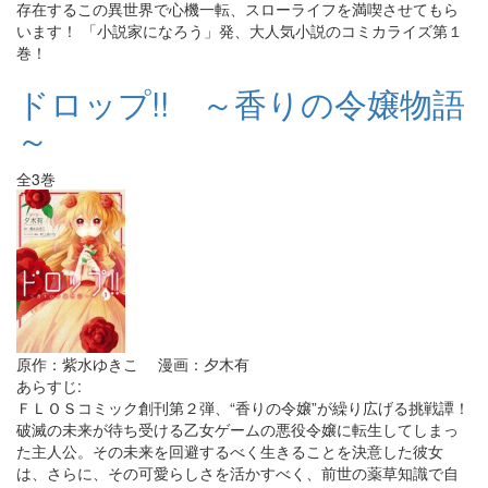
存在するこの異世界で心機一転、スローライフを満喫させてもら
います！ 「小説家になろう」発、大人気小説のコミカライズ第１
巻！
ドロップ!! ～香りの令嬢物語
～
全3巻
原作：紫水ゆきこ 漫画：夕木有
あらすじ:
ＦＬＯＳコミック創刊第２弾、“香りの令嬢”が繰り広げる挑戦譚！
破滅の未来が待ち受ける乙女ゲームの悪役令嬢に転生してしまっ
た主人公。その未来を回避するべく生きることを決意した彼女
は、さらに、その可愛らしさを活かすべく、前世の薬草知識で自