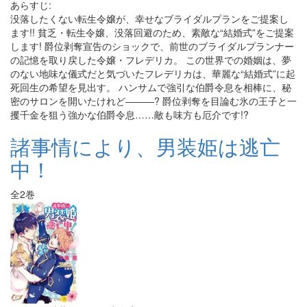
あらすじ:
没落したくない転生令嬢が、幸せなブライダルプランをご提案し
ます!! 貧乏・転生令嬢、没落回避のため、素敵な“結婚式”をご提案
します! 爵位剥奪宣告のショックで、前世のブライダルプランナー
の記憶を取り戻した令嬢・フレデリカ。 この世界での婚姻は、夢
のない地味な儀式だと気づいたフレデリカは、華麗な“結婚式”に起
死回生の希望を見出す。 ハンサムで強引な伯爵令息を相棒に、秘
密のサロンを開いたけれど―――? 爵位剥奪を目論む氷の王子と一
攫千金を狙う強かな伯爵令息……敵も味方も厄介です!?
諸事情により、男装姫は逃亡
中！
全2巻