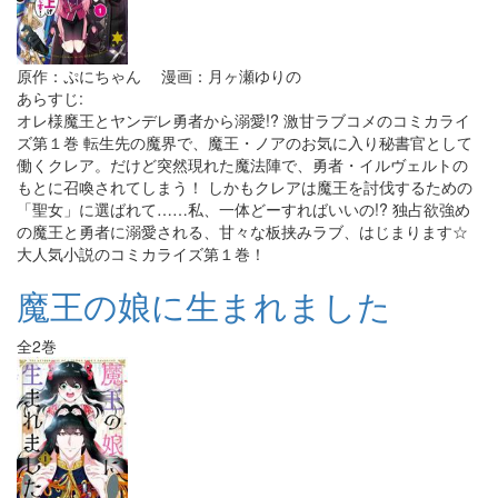
原作：ぷにちゃん 漫画：月ヶ瀬ゆりの
あらすじ:
オレ様魔王とヤンデレ勇者から溺愛!? 激甘ラブコメのコミカライ
ズ第１巻 転生先の魔界で、魔王・ノアのお気に入り秘書官として
働くクレア。だけど突然現れた魔法陣で、勇者・イルヴェルトの
もとに召喚されてしまう！ しかもクレアは魔王を討伐するための
「聖女」に選ばれて……私、一体どーすればいいの!? 独占欲強め
の魔王と勇者に溺愛される、甘々な板挟みラブ、はじまります☆
大人気小説のコミカライズ第１巻！
魔王の娘に生まれました
全2巻