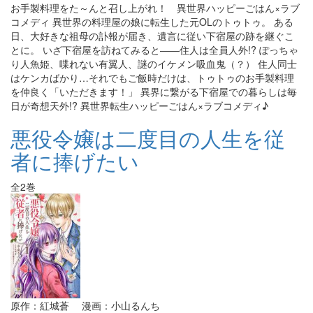
お手製料理をた～んと召し上がれ！ 異世界ハッピーごはん×ラブ
コメディ 異世界の料理屋の娘に転生した元OLのトゥトゥ。 ある
日、大好きな祖母の訃報が届き、遺言に従い下宿屋の跡を継ぐこ
とに。 いざ下宿屋を訪ねてみると――住人は全員人外!? ぽっちゃ
り人魚姫、喋れない有翼人、謎のイケメン吸血鬼（？） 住人同士
はケンカばかり…それでもご飯時だけは、トゥトゥのお手製料理
を仲良く「いただきます！」 異界に繋がる下宿屋での暮らしは毎
日が奇想天外!? 異世界転生ハッピーごはん×ラブコメディ♪
悪役令嬢は二度目の人生を従
者に捧げたい
全2巻
原作：紅城蒼 漫画：小山るんち