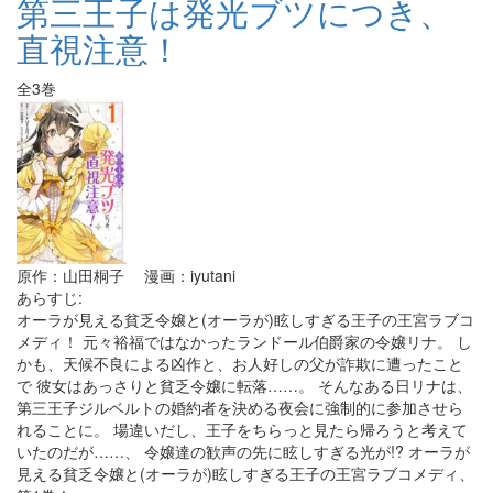
第三王子は発光ブツにつき、
直視注意！
全3巻
原作：山田桐子 漫画：iyutani
あらすじ:
オーラが見える貧乏令嬢と(オーラが)眩しすぎる王子の王宮ラブコ
メディ！ 元々裕福ではなかったランドール伯爵家の令嬢リナ。 し
かも、天候不良による凶作と、お人好しの父が詐欺に遭ったこと
で 彼女はあっさりと貧乏令嬢に転落……。 そんなある日リナは、
第三王子ジルベルトの婚約者を決める夜会に強制的に参加させら
れることに。 場違いだし、王子をちらっと見たら帰ろうと考えて
いたのだが……、 令嬢達の歓声の先に眩しすぎる光が!? オーラが
見える貧乏令嬢と(オーラが)眩しすぎる王子の王宮ラブコメディ、