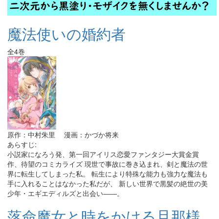
魔法使いの婚約者
全4巻
原作：中村朱里 漫画：かづか将来
あらすじ:
小説家になろう発、第一回アイリス恋愛ファンタジー大賞金賞
作、待望のコミカライズ 現世で事故に巻き込まれ、剣と魔法の世
界に転生してしまった私。 転生により特殊な能力も強力な魔法も
手に入れることはなかった私だが、 新しい世界で黒髪の絶世の美
少年・エギエディルズと出会い――。
落命魔女と時をかける旦那様