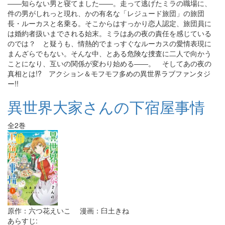
――知らない男と寝てました――。走って逃げたミラの職場に、
件の男がしれっと現れ、かの有名な「レジュード旅団」の旅団
長・ルーカスと名乗る。そこからはすっかり恋人認定、旅団員に
は婚約者扱いまでされる始末。ミラはあの夜の責任を感じている
のでは？ と疑うも、情熱的でまっすぐなルーカスの愛情表現に
まんざらでもない。そんな中、とある危険な捜査に二人で向かう
ことになり、互いの関係が変わり始める――。 そしてあの夜の
真相とは!? アクション＆モフモフ多めの異世界ラブファンタジ
ー!!
異世界大家さんの下宿屋事情
全2巻
原作：六つ花えいこ 漫画：臼土きね
あらすじ: