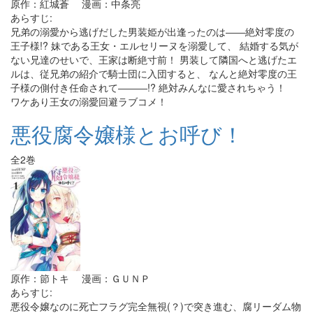
原作：紅城蒼 漫画：中条亮
あらすじ:
兄弟の溺愛から逃げだした男装姫が出逢ったのは――絶対零度の
王子様!? 妹である王女・エルセリーヌを溺愛して、 結婚する気が
ない兄達のせいで、王家は断絶寸前！ 男装して隣国へと逃げたエ
ルは、従兄弟の紹介で騎士団に入団すると、 なんと絶対零度の王
子様の側付き任命されて―――!? 絶対みんなに愛されちゃう！
ワケあり王女の溺愛回避ラブコメ！
悪役腐令嬢様とお呼び！
全2巻
原作：節トキ 漫画：ＧＵＮＰ
あらすじ:
悪役令嬢なのに死亡フラグ完全無視(？)で突き進む、腐リーダム物