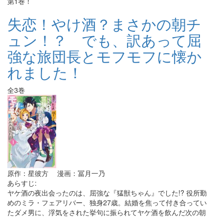
第1巻！
失恋！やけ酒？まさかの朝チ
ュン！？ でも、訳あって屈
強な旅団長とモフモフに懐か
れました！
全3巻
原作：星彼方 漫画：冨月一乃
あらすじ:
ヤケ酒の夜出会ったのは、屈強な『猛獣ちゃん』でした!? 役所勤
めのミラ・フェアリバー、独身27歳。結婚を焦って付き合ってい
たダメ男に、浮気をされた挙句に振られてヤケ酒を飲んだ次の朝