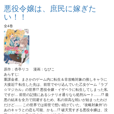
悪役令嬢は、庶民に嫁ぎた
い！！
全4巻
原作：杏亭リコ 漫画：なびこ
あらすじ:
重課金者、まさかのゲーム内に転生＆非攻略対象の推しキャラに
大接近!? 転生した先は、前世でやり込んでいた乙女ゲーム『ラブ
☆マジカル』の世界!? 悪役令嬢・イザベラに転生してしまった私
ですが… 前世の記憶にあるシナリオ通りなら処刑ルート……!? 最
悪の結末を全力で回避するため、私の崇高な戦いが始まったわけ
だけど…… この世界では前世で想い続けていた、“攻略対象外”の
あのキャラとの恋も可能、かも…!? 破天荒すぎる悪役令嬢は、没