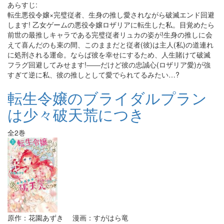
あらすじ:
転生悪役令嬢×完璧従者、生身の推し愛されながら破滅エンド回避
します! 乙女ゲームの悪役令嬢ロザリアに転生した私。目覚めたら
前世の最推しキャラである完璧従者リュカの姿が!生身の推しに会
えて喜んだのも束の間、このままだと従者(彼)は主人(私)の道連れ
に処刑される運命。ならば彼を幸せにするため、人生賭けて破滅
フラグ回避してみせます!――だけど彼の忠誠心(ロザリア愛)が強
すぎて逆に私、彼の推しとして愛でられてるみたい…?
転生令嬢のブライダルプラン
は少々破天荒につき
全2巻
原作：花園あずき 漫画：すがはら竜