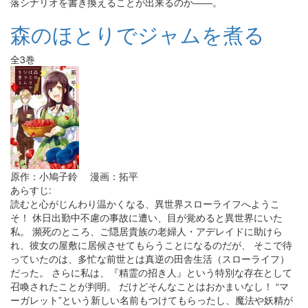
落シナリオを書き換えることが出来るのか――。
森のほとりでジャムを煮る
全3巻
原作：小鳩子鈴 漫画：拓平
あらすじ:
読むと心がじんわり温かくなる、異世界スローライフへようこ
そ！ 休日出勤中不慮の事故に遭い、目が覚めると異世界にいた
私。 瀕死のところ、ご隠居貴族の老婦人・アデレイドに助けら
れ、彼女の屋敷に居候させてもらうことになるのだが、 そこで待
っていたのは、多忙な前世とは真逆の田舎生活（スローライフ）
だった。 さらに私は、『精霊の招き人』という特別な存在として
召喚されたことが判明。 だけどそんなことはおかまいなし！ “マ
ーガレット”という新しい名前もつけてもらったし、魔法や妖精が