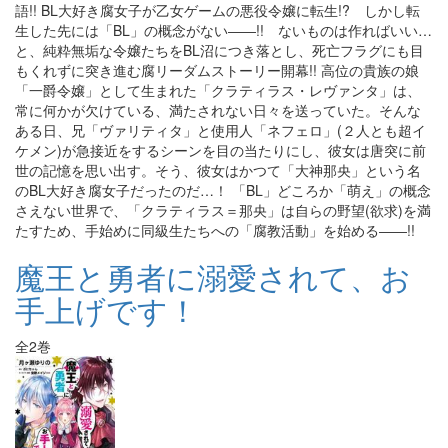
語!! BL大好き腐女子が乙女ゲームの悪役令嬢に転生!? しかし転
生した先には「BL」の概念がない――!! ないものは作ればいい…
と、純粋無垢な令嬢たちをBL沼につき落とし、死亡フラグにも目
もくれずに突き進む腐リーダムストーリー開幕!! 高位の貴族の娘
「一爵令嬢」として生まれた「クラティラス・レヴァンタ」は、
常に何かが欠けている、満たされない日々を送っていた。そんな
ある日、兄「ヴァリティタ」と使用人「ネフェロ」(２人とも超イ
ケメン)が急接近をするシーンを目の当たりにし、彼女は唐突に前
世の記憶を思い出す。そう、彼女はかつて「大神那央」という名
のBL大好き腐女子だったのだ…！ 「BL」どころか「萌え」の概念
さえない世界で、「クラティラス＝那央」は自らの野望(欲求)を満
たすため、手始めに同級生たちへの「腐教活動」を始める――!!
魔王と勇者に溺愛されて、お
手上げです！
全2巻