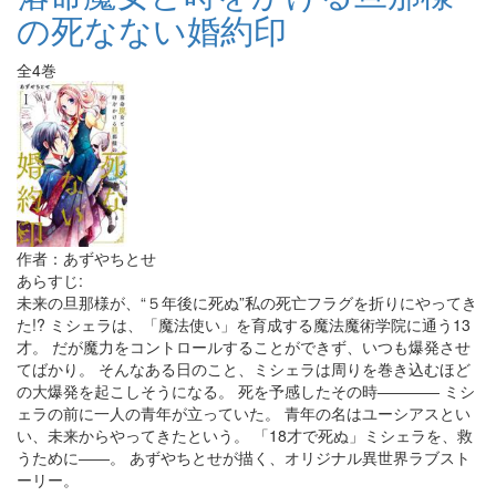
の死なない婚約印
全4巻
作者：あずやちとせ
あらすじ:
未来の旦那様が、“５年後に死ぬ”私の死亡フラグを折りにやってき
た!? ミシェラは、「魔法使い」を育成する魔法魔術学院に通う13
才。 だが魔力をコントロールすることができず、いつも爆発させ
てばかり。 そんなある日のこと、ミシェラは周りを巻き込むほど
の大爆発を起こしそうになる。 死を予感したその時―――― ミシ
ェラの前に一人の青年が立っていた。 青年の名はユーシアスとい
い、未来からやってきたという。 「18才で死ぬ」ミシェラを、救
うために――。 あずやちとせが描く、オリジナル異世界ラブスト
ーリー。