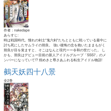
作者：nakedape
あらすじ:
時は戦国時代。憧れの剣士"鬼六剣"たちとともに戦っている最中に
討ち死にしたサムライの朔良。 強い後悔の念を抱いたままもがく
朔良が目を覚ますと、そこはなんと現代ーー令和の世だった。 し
かも、朔良はデビュー目前の新人アイドルグループ「SSS7」のメ
ンバーになっていて!? 煌めきと尊さあふれる転生アイドル物語!
鵺天妖四十八景
全2巻