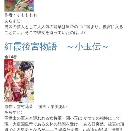
作者：すもももも
あらすじ:
男装の芸人として大人気の翡翠は皇帝の目に留まり、後宮に入る
ことに…。そこで彼女を待っていたのは…!?
紅霞後宮物語 ～小玉伝～
全14巻
原作：雪村花菜 漫画：栗美あい
あらすじ:
不世出の軍人と謳われる女将軍・関小玉は かつての相棒にして
現・大宸国皇帝である文林の懇願を受け、 ある日突然、後宮の頂
点である皇后となるが――!? 規格外女傑、いざ女の戦場に出陣!!