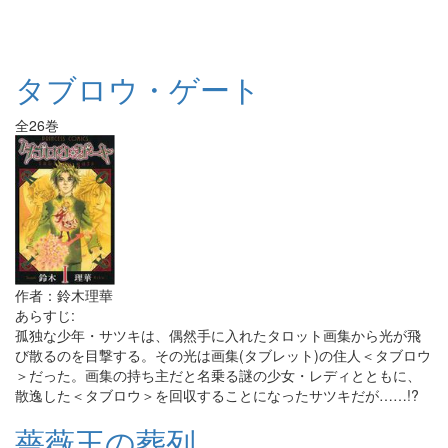
タブロウ・ゲート
全26巻
作者：鈴木理華
あらすじ:
孤独な少年・サツキは、偶然手に入れたタロット画集から光が飛
び散るのを目撃する。その光は画集(タブレット)の住人＜タブロウ
＞だった。画集の持ち主だと名乗る謎の少女・レディとともに、
散逸した＜タブロウ＞を回収することになったサツキだが……!?
薔薇王の葬列