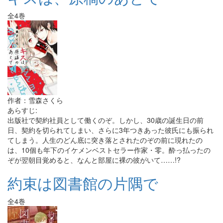
全4巻
作者：雪森さくら
あらすじ:
出版社で契約社員として働くのぞ。しかし、30歳の誕生日の前
日、契約を切られてしまい、さらに3年つきあった彼氏にも振られ
てしまう。人生のどん底に突き落とされたのぞの前に現れたの
は、10個も年下のイケメンベストセラー作家・零。酔っ払ったの
ぞが翌朝目覚めると、なんと部屋に裸の彼がいて……!?
約束は図書館の片隅で
全4巻