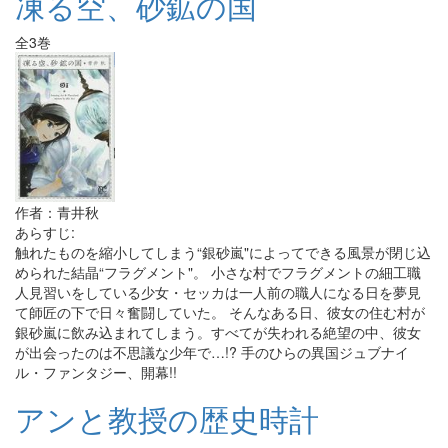
凍る空、砂鉱の国
全3巻
作者：青井秋
あらすじ:
触れたものを縮小してしまう“銀砂嵐"によってできる風景が閉じ込
められた結晶“フラグメント"。 小さな村でフラグメントの細工職
人見習いをしている少女・セッカは一人前の職人になる日を夢見
て師匠の下で日々奮闘していた。 そんなある日、彼女の住む村が
銀砂嵐に飲み込まれてしまう。すべてが失われる絶望の中、彼女
が出会ったのは不思議な少年で…!? 手のひらの異国ジュブナイ
ル・ファンタジー、開幕!!
アンと教授の歴史時計