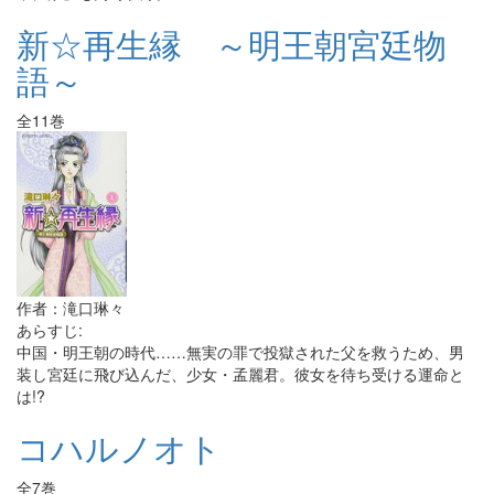
新☆再生縁 ～明王朝宮廷物
語～
全11巻
作者：滝口琳々
あらすじ:
中国・明王朝の時代……無実の罪で投獄された父を救うため、男
装し宮廷に飛び込んだ、少女・孟麗君。彼女を待ち受ける運命と
は!?
コハルノオト
全7巻