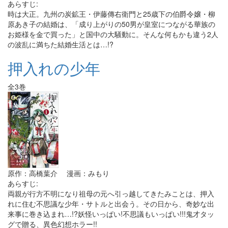
あらすじ:
時は大正。九州の炭鉱王・伊藤傳右衛門と25歳下の伯爵令嬢・柳
原あき子の結婚は、「成り上がりの50男が皇室につながる華族の
お姫様を金で買った」と国中の大騒動に。そんな何もかも違う2人
の波乱に満ちた結婚生活とは…!?
押入れの少年
全3巻
原作：高橋葉介 漫画：みもり
あらすじ:
両親が行方不明になり祖母の元へ引っ越してきたみことは、押入
れに住む不思議な少年・サトルと出会う。その日から、奇妙な出
来事に巻き込まれ…!?妖怪いっぱい!不思議もいっぱい!!!鬼才タッ
グで贈る、異色幻想ホラー!!