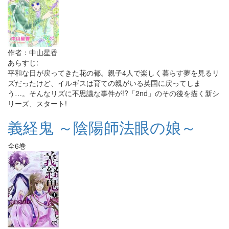
作者：中山星香
あらすじ:
平和な日が戻ってきた花の都。親子4人で楽しく暮らす夢を見るリ
ズだったけど、イルギスは育ての親がいる英国に戻ってしま
う…。そんなリズに不思議な事件が!?「2nd」のその後を描く新シ
リーズ、スタート!
義経鬼 ～陰陽師法眼の娘～
全6巻