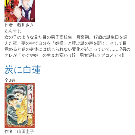
作者：藍川さき
あらすじ:
女の子のような見た目の男子高校生・月宮朔。17歳の誕生日を迎
えた夜、夢の中で自分を「姫様」と呼ぶ謎の声を聞く。そして目
覚めると朔の身体には信じられない変化が起こっていて……!?男の
オレが「かぐや姫」の生まれ変わり!? 男女逆転ラブコメディ!!
炭に白蓮
全3巻
作者：山田圭子