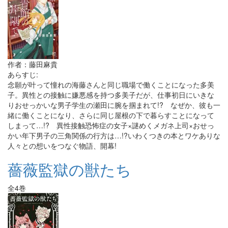
作者：藤田麻貴
あらすじ:
念願が叶って憧れの海藤さんと同じ職場で働くことになった多美
子。異性との接触に嫌悪感を持つ多美子だが、仕事初日にいきな
りおせっかいな男子学生の瀬田に腕を掴まれて!? なぜか、彼も一
緒に働くことになり、さらに同じ屋根の下で暮らすことになって
しまって…!? 異性接触恐怖症の女子×謎めくメガネ上司×おせっ
かい年下男子の三角関係の行方は…!?いわくつきの本とワケありな
人々との想いをつなぐ物語、開幕!
薔薇監獄の獣たち
全4巻