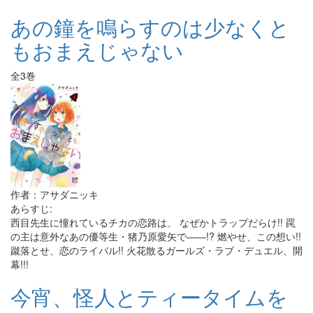
あの鐘を鳴らすのは少なくと
もおまえじゃない
全3巻
作者：アサダニッキ
あらすじ:
西目先生に憧れているチカの恋路は、 なぜかトラップだらけ!! 罠
の主は意外なあの優等生・猪乃原愛矢で――!? 燃やせ、この想い!!
蹴落とせ、恋のライバル!! 火花散るガールズ・ラブ・デュエル、開
幕!!!
今宵、怪人とティータイムを