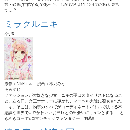
宮・鈴鳴(すずなる)であった。しかも彼は1年限りのお飾り東宮
で…!?
ミラクルニキ
全3巻
原作：NikkiInc. 漫画：桜乃みか
あらすじ:
ファッションが大好きな少女・ニキの夢はスタイリストになるこ
と。ある日、女王ナナリーに導かれ、マーベル大陸に召喚された
ニキ。そこは、物事のすべてがコーディネートバトルで決まる不
思議な世界で…!?かわいいお洋服との出会いにキュンとする!! と
きめきコーデ×ロマンチックファンタジー、開幕!!