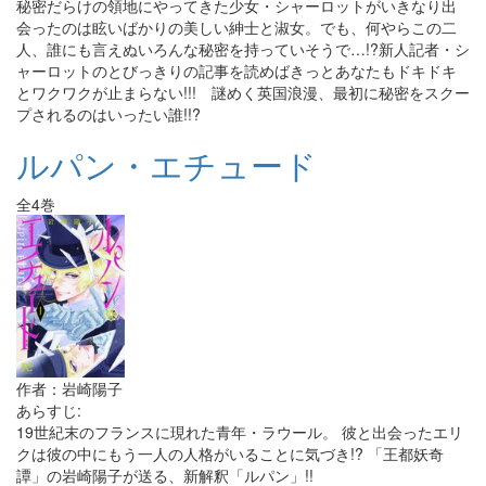
秘密だらけの領地にやってきた少女・シャーロットがいきなり出
会ったのは眩いばかりの美しい紳士と淑女。でも、何やらこの二
人、誰にも言えぬいろんな秘密を持っていそうで…!?新人記者・シ
ャーロットのとびっきりの記事を読めばきっとあなたもドキドキ
とワクワクが止まらない!!! 謎めく英国浪漫、最初に秘密をスクー
プされるのはいったい誰!!?
ルパン・エチュード
全4巻
作者：岩崎陽子
あらすじ:
19世紀末のフランスに現れた青年・ラウール。 彼と出会ったエリ
クは彼の中にもう一人の人格がいることに気づき!? 「王都妖奇
譚」の岩崎陽子が送る、新解釈「ルパン」!!