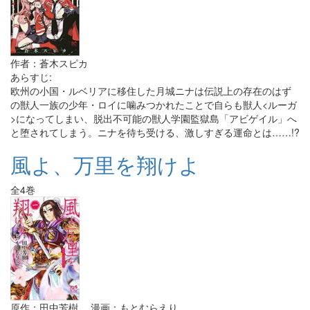
作者：蒼木スピカ
あらすじ:
欧州の小国・ルベリアに移住した月城ニナは伝説上の存在のはず
の獣人一族の少年・ロイに噛みつかれたことで自らも獣人<ルーガ
>になってしまい、脱出不可能の獣人学園監獄島「アビゲイル」へ
と堕されてしまう。ニナを待ち受ける、激しすぎる運命とは……!?
風よ、万里を翔けよ
全4巻
原作：田中芳樹 漫画：もとむらえり