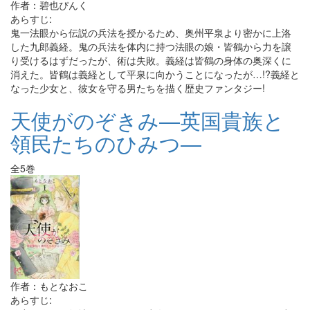
作者：碧也ぴんく
あらすじ:
鬼一法眼から伝説の兵法を授かるため、奥州平泉より密かに上洛
した九郎義経。鬼の兵法を体内に持つ法眼の娘・皆鶴から力を譲
り受けるはずだったが、術は失敗。義経は皆鶴の身体の奥深くに
消えた。皆鶴は義経として平泉に向かうことになったが…!?義経と
なった少女と、彼女を守る男たちを描く歴史ファンタジー!
天使がのぞきみ―英国貴族と
領民たちのひみつ―
全5巻
作者：もとなおこ
あらすじ: