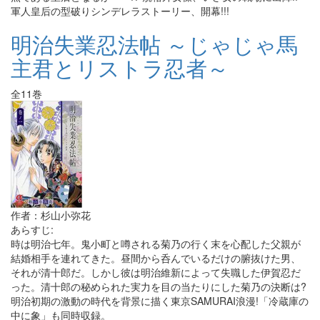
軍人皇后の型破りシンデレラストーリー、開幕!!!
明治失業忍法帖 ～じゃじゃ馬
主君とリストラ忍者～
全11巻
作者：杉山小弥花
あらすじ:
時は明治七年。鬼小町と噂される菊乃の行く末を心配した父親が
結婚相手を連れてきた。昼間から呑んでいるだけの腑抜けた男、
それが清十郎だ。しかし彼は明治維新によって失職した伊賀忍だ
った。清十郎の秘められた実力を目の当たりにした菊乃の決断は?
明治初期の激動の時代を背景に描く東京SAMURAI浪漫!「冷蔵庫の
中に象」も同時収録。