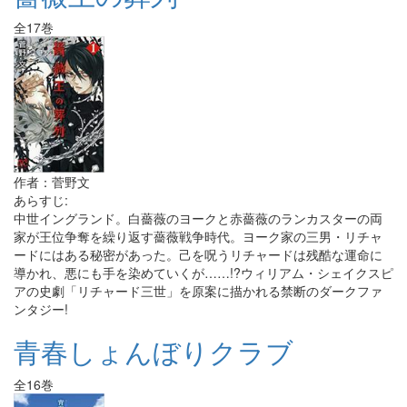
全17巻
作者：菅野文
あらすじ:
中世イングランド。白薔薇のヨークと赤薔薇のランカスターの両
家が王位争奪を繰り返す薔薇戦争時代。ヨーク家の三男・リチャ
ードにはある秘密があった。己を呪うリチャードは残酷な運命に
導かれ、悪にも手を染めていくが……!?ウィリアム・シェイクスピ
アの史劇「リチャード三世」を原案に描かれる禁断のダークファ
ンタジー!
青春しょんぼりクラブ
全16巻