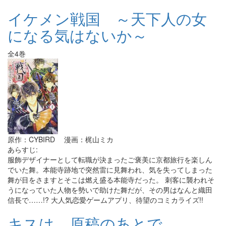
イケメン戦国 ～天下人の女
になる気はないか～
全4巻
原作：CYBIRD 漫画：梶山ミカ
あらすじ:
服飾デザイナーとして転職が決まったご褒美に京都旅行を楽しん
でいた舞。本能寺跡地で突然雷に見舞われ、気を失ってしまった
舞が目をさますとそこは燃え盛る本能寺だった。 刺客に襲われそ
うになっていた人物を勢いで助けた舞だが、その男はなんと織田
信長で……!? 大人気恋愛ゲームアプリ、待望のコミカライズ!!
キスは、原稿のあとで