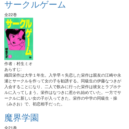
サークルゲーム
全22巻
作者：村生ミオ
あらすじ:
織田栄作は大学１年生。入学早々失恋した栄作は親友の江崎や永
瀬とサークルを作って女の子を勧誘する。同級生の伊藤なつきが
入会することになり、二人で飲みに行った栄作は彼女とラブホテ
ルに入ってしまう。栄作はなつきに惹かれ始めていた。一方でサ
ークルに新しい女の子が入ってきた。栄作の中学の同級生・操
（みさお）で、初恋相手だった。
魔界学園
全21巻