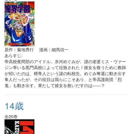
原作：菊地秀行 漫画：細馬信一
あらすじ:
帝高校夜間部のアイドル、氷河めぐみが、謎の老婆ミス・ヴァー
ジン率いる黒門高校によって拉致された！彼女を救うために教師
が招いたのは、檀隼人という謎の転校生。めぐみ奪還に動き出す
隼人だったが、その役目は我らにこそあり、と帝高護衛団「烈
鬼」も動き出す。果たして彼女を救いだすのは――？
14歳
全20巻