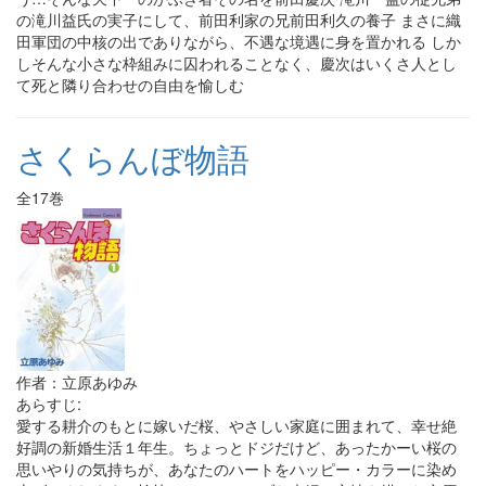
の滝川益氏の実子にして、前田利家の兄前田利久の養子 まさに織
田軍団の中核の出でありながら、不遇な境遇に身を置かれる しか
しそんな小さな枠組みに囚われることなく、慶次はいくさ人とし
て死と隣り合わせの自由を愉しむ
さくらんぼ物語
全17巻
作者：立原あゆみ
あらすじ:
愛する耕介のもとに嫁いだ桜、やさしい家庭に囲まれて、幸せ絶
好調の新婚生活１年生。ちょっとドジだけど、あったかーい桜の
思いやりの気持ちが、あなたのハートをハッピー・カラーに染め