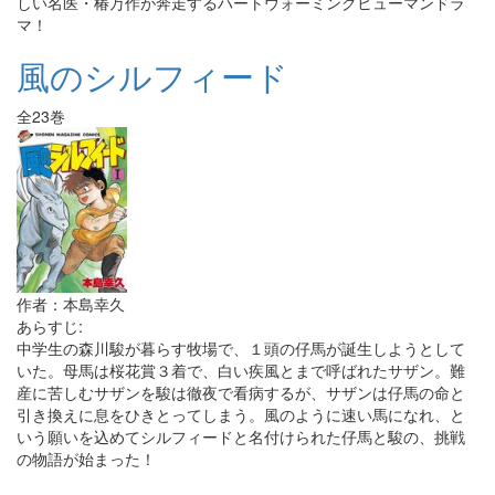
しい名医・椿万作が奔走するハートウォーミングヒューマンドラ
マ！
風のシルフィード
全23巻
作者：本島幸久
あらすじ:
中学生の森川駿が暮らす牧場で、１頭の仔馬が誕生しようとして
いた。母馬は桜花賞３着で、白い疾風とまで呼ばれたサザン。難
産に苦しむサザンを駿は徹夜で看病するが、サザンは仔馬の命と
引き換えに息をひきとってしまう。風のように速い馬になれ、と
いう願いを込めてシルフィードと名付けられた仔馬と駿の、挑戦
の物語が始まった！