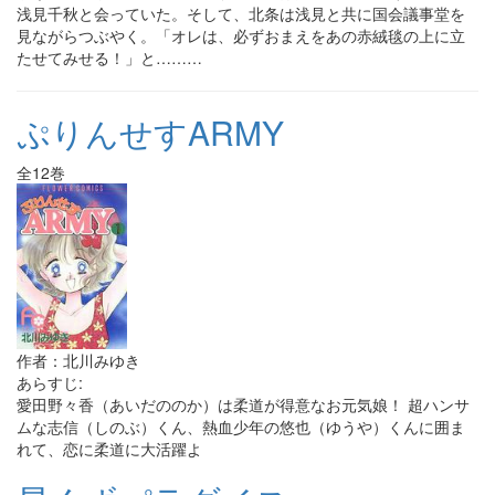
浅見千秋と会っていた。そして、北条は浅見と共に国会議事堂を
見ながらつぶやく。「オレは、必ずおまえをあの赤絨毯の上に立
たせてみせる！」と………
ぷりんせすARMY
全12巻
作者：北川みゆき
あらすじ:
愛田野々香（あいだののか）は柔道が得意なお元気娘！ 超ハンサ
ムな志信（しのぶ）くん、熱血少年の悠也（ゆうや）くんに囲ま
れて、恋に柔道に大活躍よ