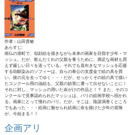
作者：山田貴敏
あらすじ:
南仏の港町で、似顔絵を描きながら未来の画家を目指す少年・マ
ッシュ。だが、飲んだくれの父親を養うために、満足な画材も買
えず厳しい日々を送っている。それでも直向きなマッシュを応援
する幼馴染みのソフィーは、自らの奉公の支度金で絵の具を買
い、彼の元を去ってゆく・・・だが、せっかくその絵の具で描い
たコンクール用の油絵も、父親の妨害に遭って出せないことに！
それに対し、マッシュの用いた命がけの作品と！？ また、そのコ
ンクールで見事認められたマッシュは、パリの絵画学校へ招かれ
る。画家にとって憧れのパリ。だが、そこは、陰謀渦巻くところ
でもあった・・・絵画に魅せられ絵画に命を賭けた少年の冒険
が、今始まる！！
企画アリ