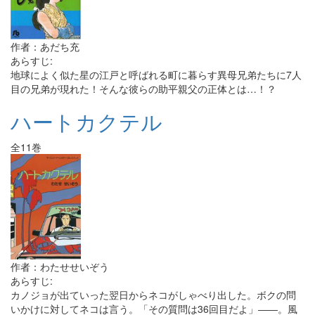
作者：あだち充
あらすじ:
地球によく似た星の江戸と呼ばれる町に暮らす異母兄弟たちに7人
目の兄弟が現れた！そんな彼らの助平親父の正体とは…！？
ハートカクテル
全11巻
作者：わたせせいぞう
あらすじ:
カノジョが出ていった翌日からネコがしゃべり出した。ボクの問
いかけに対してネコは言う。「その質問は36回目だよ」――。風