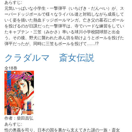
あらすじ:
元気いっぱいな小学生・一撃弾平（いちげき・だんぺい）が、ス
ーパードッジボールで様々なライバル達と対戦しながら成長して
いく姿を描いた熱血ドッジボールマンガ。亡き父の墓石にボール
を投げるのが日課だった一撃弾平は、寺でハードな練習をしてい
たキャプテン・三笠（みかさ）率いる球川小学校闘球部と出会
う。その後、野犬に襲われた赤ん坊を助けようとボールを投げた
弾平だったが、同時に三笠もボールを投げて……!?
クラダルマ 斎女伝説
全18巻
作者：柴田昌弘
あらすじ:
性の奥義を司り、日本の国を裏から支えてきた謎の一族・斎女