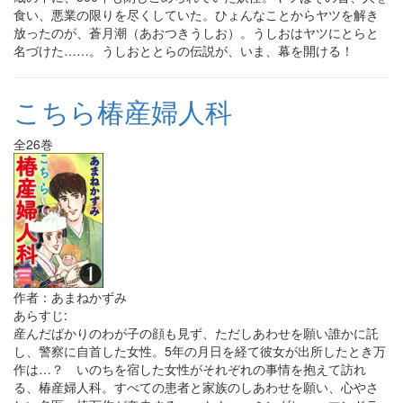
食い、悪業の限りを尽くしていた。ひょんなことからヤツを解き
放ったのが、蒼月潮（あおつきうしお）。うしおはヤツにとらと
名づけた……。うしおととらの伝説が、いま、幕を開ける！
こちら椿産婦人科
全26巻
作者：あまねかずみ
あらすじ:
産んだばかりのわが子の顔も見ず、ただしあわせを願い誰かに託
し、警察に自首した女性。5年の月日を経て彼女が出所したとき万
作は…？ いのちを宿した女性がそれぞれの事情を抱えて訪れ
る、椿産婦人科。すべての患者と家族のしあわせを願い、心やさ