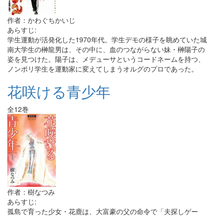
作者：かわぐちかいじ
あらすじ:
学生運動が活発化した1970年代。学生デモの様子を眺めていた城
南大学生の榊龍男は、その中に、血のつながらない妹・榊陽子の
姿を見つけた。陽子は、メデューサというコードネームを持つ、
ノンポリ学生を運動家に変えてしまうオルグのプロであった。
花咲ける青少年
全12巻
作者：樹なつみ
あらすじ:
孤島で育った少女・花鹿は、大富豪の父の命令で「夫探しゲー