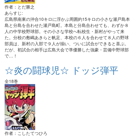
作者：とだ勝之
あらすじ:
広島県南東の沖合10キロに浮かぶ周囲約15キロの小さな瀬戸島本
島と分島を合わせた瀬戸島町。本島と分島合わせても、わずか８
人の中学校野球部。その小さな学校へ転校生・新村がやって来
た。分校の敷嶋あきらと帆足、本校の６人を合わせて８人の野球
部員は、新村の入部で９人が揃い、ついに試合ができると喜ぶ。
だが、初試合の相手は広島大会で準優勝した強豪・芸備中野球部
で…！
☆炎の闘球児☆ ドッジ弾平
全18巻
作者：こしたてつひろ