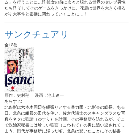
ム」を行うことに…!? 彼女の前に次々と現れる世界のセレブ男性
たち!? そしてそのゲームをきっかけに、花鹿は世界を大きく揺る
がす大事件と密接に関わっていくことに…!!
サンクチュアリ
全12巻
原作：史村翔 漫画：池上遼一
あらすじ:
北条彰は六本木周辺を縄張りとする暴力団・北彰会の総長。ある
日、北条は組員の田代を伴い、佐倉代議士のスキャンダラスな写
真をネタに強請（ゆすり）を計画。その事務所を訪れるが、そこ
で政治家秘書には珍しい強面（こわもて）の男に追い返されてし
まう。田代が事務所に帰った頃、北条は驚いたことにその秘書・