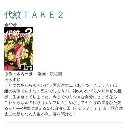
代紋ＴＡＫＥ２
全62巻
原作：木内一雅 漫画：渡辺潤
あらすじ:
うだつのあがらぬチンピラ阿久津丈二（あくつ・じょうじ）は、
組の抗争であえなく死んでしまうが、神のいたずらか10年前の世
界に生き返ってしまった。今までのミジメな自分にさようなら、
これからは金の代紋（エンブレム）めざしてヤクザの道をひた走
るんだ──決意に燃える２代目海江田（かいえだ）組組員・阿久津
丈二の新たなる人生が今、幕を開ける！