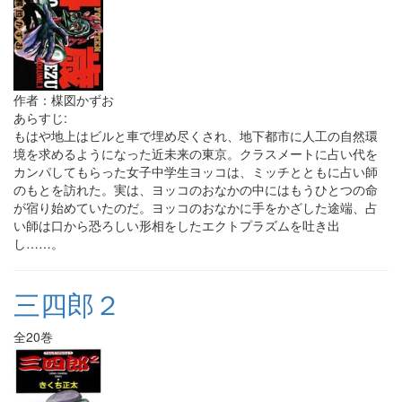
作者：楳図かずお
あらすじ:
もはや地上はビルと車で埋め尽くされ、地下都市に人工の自然環
境を求めるようになった近未来の東京。クラスメートに占い代を
カンパしてもらった女子中学生ヨッコは、ミッチとともに占い師
のもとを訪れた。実は、ヨッコのおなかの中にはもうひとつの命
が宿り始めていたのだ。ヨッコのおなかに手をかざした途端、占
い師は口から恐ろしい形相をしたエクトプラズムを吐き出
し……。
三四郎２
全20巻