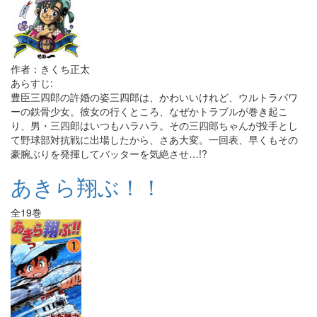
作者：きくち正太
あらすじ:
豊臣三四郎の許婚の姿三四郎は、かわいいけれど、ウルトラパワ
ーの鉄骨少女。彼女の行くところ、なぜかトラブルが巻き起こ
り、男・三四郎はいつもハラハラ。その三四郎ちゃんが投手とし
て野球部対抗戦に出場したから、さあ大変。一回表、早くもその
豪腕ぶりを発揮してバッターを気絶させ…!?
あきら翔ぶ！！
全19巻