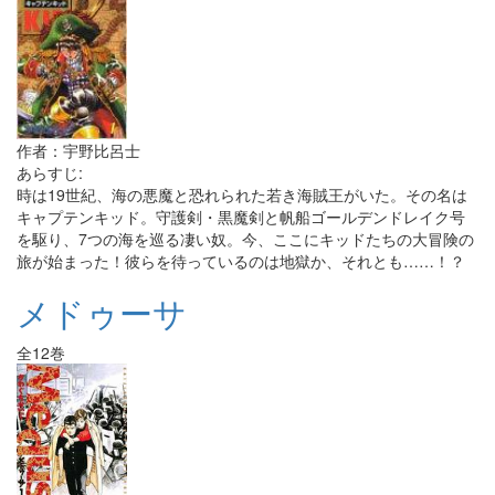
作者：宇野比呂士
あらすじ:
時は19世紀、海の悪魔と恐れられた若き海賊王がいた。その名は
キャプテンキッド。守護剣・黒魔剣と帆船ゴールデンドレイク号
を駆り、7つの海を巡る凄い奴。今、ここにキッドたちの大冒険の
旅が始まった！彼らを待っているのは地獄か、それとも……！？
メドゥーサ
全12巻