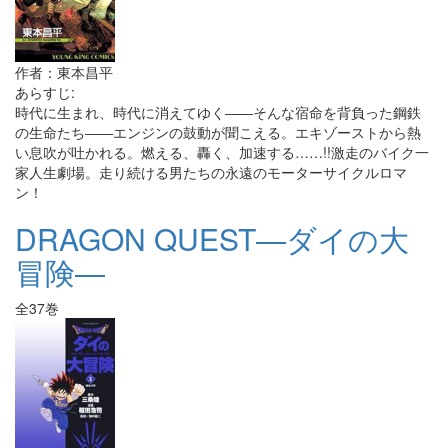
作者：東本昌平
あらすじ:
時代に生まれ、時代に消えてゆく――そんな宿命を背負った鋼鉄
の生命たち――エンジンの鼓動が聞こえる。エキゾーストから熱
い息吹が吐かれる。燃える、轟く、加速する……!!激走のバイク一
家人生劇場。走り続ける男たちの永遠のモーターサイクルロマ
ン！
DRAGON QUEST―ダイの大
冒険―
全37巻