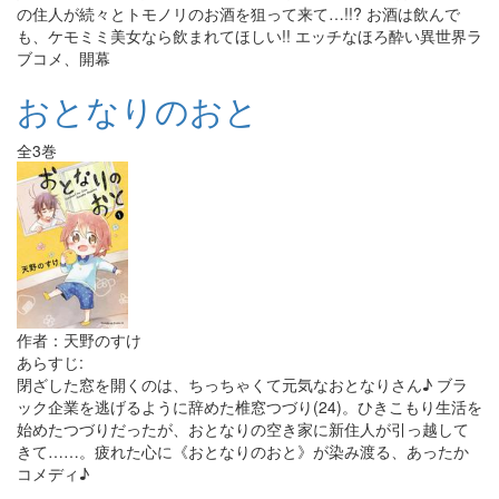
の住人が続々とトモノリのお酒を狙って来て…!!? お酒は飲んで
も、ケモミミ美女なら飲まれてほしい!! エッチなほろ酔い異世界ラ
ブコメ、開幕
おとなりのおと
全3巻
作者：天野のすけ
あらすじ:
閉ざした窓を開くのは、ちっちゃくて元気なおとなりさん♪ ブラ
ック企業を逃げるように辞めた椎窓つづり(24)。ひきこもり生活を
始めたつづりだったが、おとなりの空き家に新住人が引っ越して
きて……。疲れた心に《おとなりのおと》が染み渡る、あったか
コメディ♪