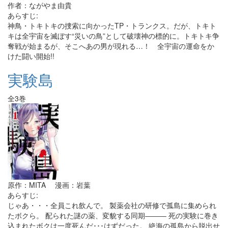
作者：ながやま由貴
あらすじ:
神鳥・トキトキの捜索に向かったTP・トランクス。だが、トキト
キは全宇宙を滅ぼす“災いの鳥”として破壊神の標的に。トキトキ争
奪戦が始まるが、そこへあの男が現れる…！ 全宇宙の運命をか
けた闘い開始!!
実験島
全3巻
原作：MITA 漫画：岩葉
あらすじ:
じゃあ・・・全員これ飲んで。 製薬会社の研修で孤島に集められ
たボクら。 配られた謎の薬、変貌する同期――― 死の実験に巻き
込まれたボクは一度死んだ･･･はずだった。 絶海の孤島から脱出せ