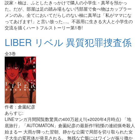
説家・柚は、ふとしたきっかけで隣人の小学生・真琴を預かっ
た。だが、部屋は足の踏み場もない汚部屋で食べ物はカップラー
メンのみ。全てにおいてだらしのない柚に真琴は「私がママにな
ってあげます!」と言い放った…。不器用に生きる大人と小学生の
交流を描くハートフルストーリー第1巻!
LIBER リベル 異質犯罪捜査係
全3巻
作者：倉薗紀彦
あらすじ:
LINEマンガ月間閲覧数驚異の400万超え!!(※2020年4月時点) 「地
底旅行」「AUTOMATON」倉薗紀彦の最新作!!戦慄の連続猟奇殺人
始まるー 大雨が降った翌朝、静かな公園で局部を切り取られた女
子大生の変死体が発見される。 無残な亡骸にはワインが振り撒か