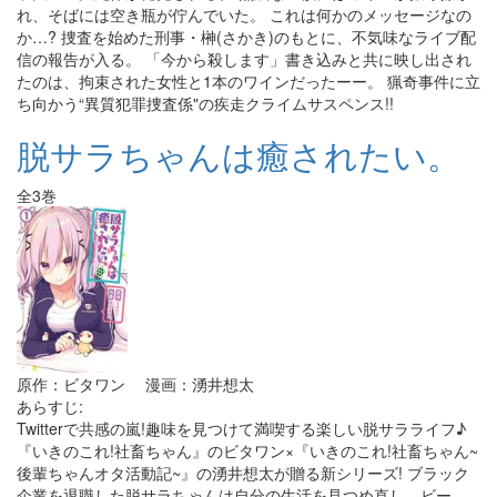
れ、そばには空き瓶が佇んでいた。 これは何かのメッセージなの
か…? 捜査を始めた刑事・榊(さかき)のもとに、不気味なライブ配
信の報告が入る。 「今から殺します」書き込みと共に映し出され
たのは、拘束された女性と1本のワインだったーー。 猟奇事件に立
ち向かう“異質犯罪捜査係"の疾走クライムサスペンス!!
脱サラちゃんは癒されたい。
全3巻
原作：ビタワン 漫画：湧井想太
あらすじ:
Twitterで共感の嵐!趣味を見つけて満喫する楽しい脱サラライフ♪
『いきのこれ!社畜ちゃん』のビタワン×『いきのこれ!社畜ちゃん~
後輩ちゃんオタ活動記~』の湧井想太が贈る新シリーズ! ブラック
企業を退職した脱サラちゃんは自分の生活を見つめ直し、ビー