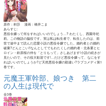
原作：枳莎 漫画：橋井こま
あらすじ:
悪役令嬢って何をすればいいのでしょう…? わたくし、西園寺祀
莉。この物語の脇役です。実は私は転生者で、転生したのは、前
世で途中まで読んだ恋愛小説の悪役令嬢でした。婚約者との婚約
破棄?どんとこい!!なんとしてでもわたくしの婚約者・北条要とヒ
ロイン・鈴原桜の仲を「とりもって」さしあげます!小説の続きが
見たいので、その役大歓迎です!…だけど悪役令嬢って、なにをす
ればいいのでしょうか?ど天然悪役令嬢の勘違い?ラブコメディ第1
巻です。
元魔王軍幹部、娘つき 第二
の人生は現代で
全3巻