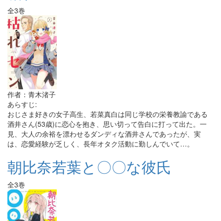
全3巻
作者：青木渚子
あらすじ:
おじさま好きの女子高生、若菜真白は同じ学校の栄養教諭である
酒井さん(53歳)に恋心を抱き、思い切って告白に打って出た。一
見、大人の余裕を漂わせるダンディな酒井さんであったが、実
は、恋愛経験が乏しく、長年オタク活動に勤しんでいて…。
朝比奈若葉と〇〇な彼氏
全3巻