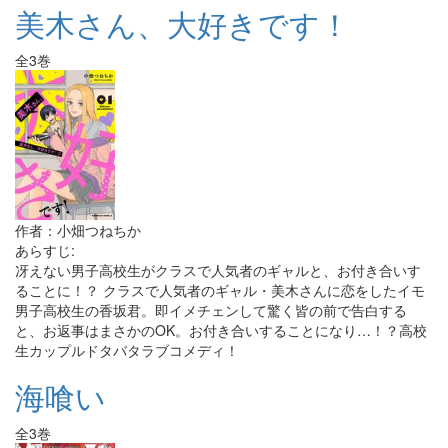
美木さん、大好きです！
全3巻
作者：小畑つねちか
あらすじ:
冴えない男子高校生がクラスで人気者のギャルと、お付き合いす
ることに！？ クラスで人気者のギャル・美木さんに恋をしたイモ
男子高校生の香坂君。即イメチェンして驚く皆の前で告白する
と、お返事はまさかのOK。お付き合いすることになり…！？高校
生カップルドタバタラブコメディ！
海喰い
全3巻