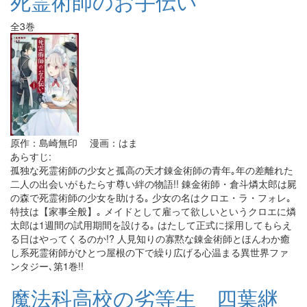
死霊術師のお手伝い
全3巻
原作：島崎無印 漫画：はま
あらすじ:
孤独な死霊術師の少女と孤高の天才錬金術師の青年｡年の差離れた
二人の出会いがもたらす尊い絆の物語!! 錬金術師・倉斗燐太郎は屍
の森で死霊術師の少女を助ける｡ 少女の名はクロエ・ラ・フォレ｡
特技は【家事全般】｡ メイドとして雇って欲しいというクロエに燐
太郎は1週間の試用期間を設ける｡ はたして正式に採用してもらえ
る日はやってくるのか!? 人見知りの寡黙な錬金術師とほんわか癒
し系死霊術師がひとつ屋根の下で繰り広げる心温まる異世界ファ
ンタジー､第1巻!!
魔法科高校の劣等生 四葉継