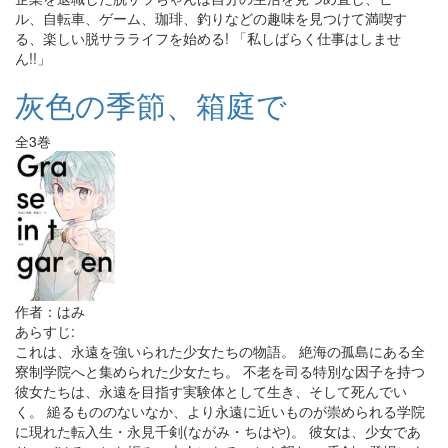
ル、自転車、ゲーム、珈琲、釣りなどの趣味を見つけて満喫す
る、楽しい脱サラライフを始める! 「私しばらく仕事はしませ
ん!!」
灰色の季節、箱庭で
全3巻
作者：はみ
あらすじ:
これは、永遠を強いられた少女たちの物語。 絶海の孤島にある全
寮制学院へと集められた少女たち。 不老を司る特別な因子を持つ
彼女たちは、永遠を目指す実験体として生き、そして死んでい
く。 縋るもののないなか、より永遠に近いものが崇められる学院
に現れた転入生・永見千剣(ながみ・ちはや)。 彼女は、少女であ