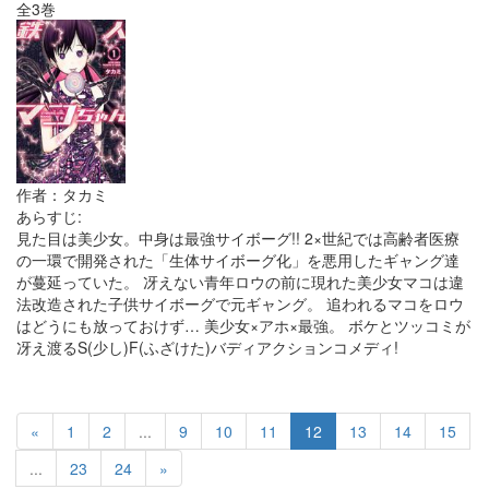
全3巻
作者：タカミ
あらすじ:
見た目は美少女。中身は最強サイボーグ!! 2×世紀では高齢者医療
の一環で開発された「生体サイボーグ化」を悪用したギャング達
が蔓延っていた。 冴えない青年ロウの前に現れた美少女マコは違
法改造された子供サイボーグで元ギャング。 追われるマコをロウ
はどうにも放っておけず… 美少女×アホ×最強。 ボケとツッコミが
冴え渡るS(少し)F(ふざけた)バディアクションコメディ!
«
1
2
...
9
10
11
12
13
14
15
...
23
24
»