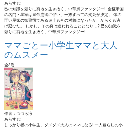
あらすじ:
己の知識を頼りに窮地を生き抜く、中華風ファンタジー!! 金椛帝国
の名門・星家は皇帝崩御に伴い、一族すべての殉死が決定。 体の
弱い星家の御曹司である遊圭もその対象になったが、からくも逃
げ延びた。 しかし、その身は追われることとなり…? 己の知識を
頼りに窮地を生き抜く、中華風ファンタジー!!
ママごとー小学生ママと大人
のムスメー
全3巻
作者：つづら涼
あらすじ:
しっかり者の小学生、ダメダメ大人のママになる! 一人暮らしの小