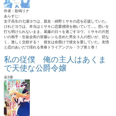
作者：歌鳴リナ
あらすじ:
女子高生の七瀬ヨウは、親友・綿野ミサキの恋を応援していた。
けれどヨウは、本当はミサキに恋愛感情を抱いていて…。想いを
打ち明けられないまま、葛藤の日々を過ごすヨウ。ミサキの片想
いの相手・生徒会長の皆藤レンも含めた男女３人の想いが、切な
く、激しく交錯する！ 彼女は命懸けで彼女を愛していた。友情
と恋のあいだで揺れる青春トライアングル・ラブ第１巻！
私の従僕 俺の主人はあくま
で天使な公爵令嬢
全3巻