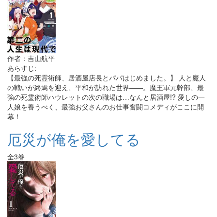
作者：吉山航平
あらすじ:
【最強の死霊術師、居酒屋店長とパパはじめました。】 人と魔人
の戦いが終焉を迎え、平和が訪れた世界――。魔王軍元幹部、最
強の死霊術師ハウレットの次の職場は…なんと居酒屋!? 愛しの一
人娘を養うべく、最強お父さんのお仕事奮闘コメディがここに開
幕！
厄災が俺を愛してる
全3巻