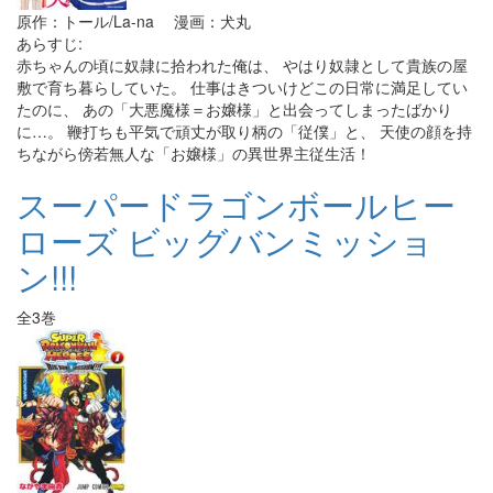
原作：トール/La-na 漫画：犬丸
あらすじ:
赤ちゃんの頃に奴隷に拾われた俺は、 やはり奴隷として貴族の屋
敷で育ち暮らしていた。 仕事はきついけどこの日常に満足してい
たのに、 あの「大悪魔様＝お嬢様」と出会ってしまったばかり
に…。 鞭打ちも平気で頑丈が取り柄の「従僕」と、 天使の顔を持
ちながら傍若無人な「お嬢様」の異世界主従生活！
スーパードラゴンボールヒー
ローズ ビッグバンミッショ
ン!!!
全3巻