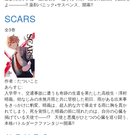
よ――――!! 薬剤パニック×サスペンス、開幕!!
SCARS
全3巻
作者：たついこと
あらすじ:
入学早々、交通事故に遭うも奇跡の生還を果たした高校生・澤村
晴義。幼なじみの水無月雨と共に登校した初日、雨がある出来事
をきっかけに豹変。晴義は、超人的な力で暴走する雨に胸を貫か
れてしまう。死を覚悟した晴義の前に現れたのは、自分の心臓を
掲げている天使で――!? 天使と悪魔がひとつの心臓を巡り闘う、
本格バトルダークファンタジー開幕!!