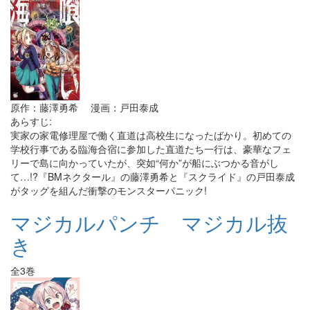
原作：藤澤勇希 漫画：戸田泰成
あらすじ:
実家の家電修理屋で働く直道は高校生になったばかり。初めての
学校行事である臨海合宿に参加した直道たち一行は、豪華なフェ
リーで島に向かっていたが、突如“何か”が船にぶつかる音がし
て…!?『BMネクタール』の藤澤勇希と『スクライド』の戸田泰成
がタッグを組んだ衝撃のモンスターパニック!
マジカルパンチ マジカル抜
き
全3巻