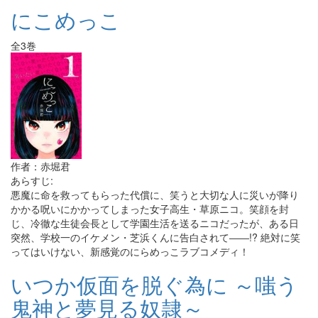
にこめっこ
全3巻
作者：赤堀君
あらすじ:
悪魔に命を救ってもらった代償に、笑うと大切な人に災いが降り
かかる呪いにかかってしまった女子高生・草原ニコ。笑顔を封
じ、冷徹な生徒会長として学園生活を送るニコだったが、ある日
突然、学校一のイケメン・芝浜くんに告白されて――!? 絶対に笑
ってはいけない、新感覚のにらめっこラブコメディ！
いつか仮面を脱ぐ為に ～嗤う
鬼神と夢見る奴隷～