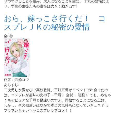
りつづけることを拒み、大人になることを望む。 千剣の登場によ
り、学院の生徒たちの運命は大きく動き出す!
おら、嫁っこさ行くだ！ コ
スプレＪＫの秘密の愛情
全3巻
作者：高橋コウ
あらすじ:
二次元しか愛せない高校教師、三好直道がイベントで出会ったの
は、コスプレが趣味の女の子・千尋！ 金髪！ 碧眼！ でも、めちゃ
くちゃピュアな千尋と勘違いのすえ、同棲することになる三好。
しかし、その勘違いはやがて本当の気持ちになっていき…？？ ラ
ブラブいちゃいちゃコスプレラブコメ！！