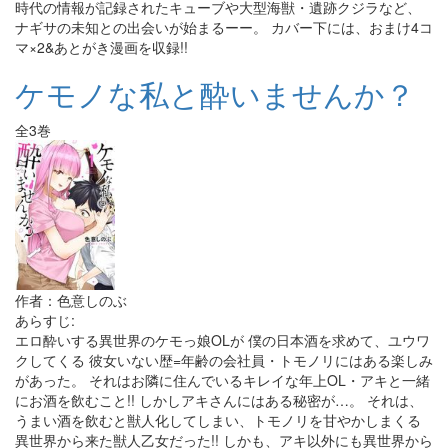
時代の情報が記録されたキューブや大型海獣・遺跡クジラなど、
ナギサの未知との出会いが始まるーー。 カバー下には、おまけ4コ
マ×2&あとがき漫画を収録!!
ケモノな私と酔いませんか？
全3巻
作者：色意しのぶ
あらすじ:
エロ酔いする異世界のケモっ娘OLが 僕の日本酒を求めて、ユウワ
クしてくる 彼女いない歴=年齢の会社員・トモノリにはある楽しみ
があった。 それはお隣に住んでいるキレイな年上OL・アキと一緒
にお酒を飲むこと!! しかしアキさんにはある秘密が…。 それは、
うまい酒を飲むと獣人化してしまい、トモノリを甘やかしまくる
異世界から来た獣人乙女だった!! しかも、アキ以外にも異世界から