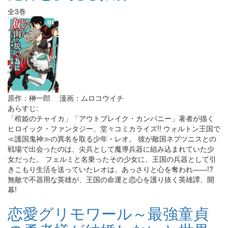
全3巻
原作：榊一郎 漫画：ムロコウイチ
あらすじ:
「棺姫のチャイカ」「アウトブレイク・カンパニー」著者が描く
ヒロイック・ファンタジー、堂々コミカライズ!! ウォルトン王国で
≪護国鬼神≫の異名を取る少年・レオ。 彼が敵国ネプツニスとの
戦場で出会ったのは、尖兵として魔導兵器に組み込まれていた少
女だった。 フェルミと名乗ったその少女に、王国の兵器として引
きこもり生活を送っていたレオは、あっさりと心を奪われ――!?
無敵で不器用な英雄が、王国の命運と恋心を護り抜く英雄譚、開
幕!
恋愛グリモワール～最強童貞