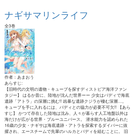
ナギサマリンライフ
全3巻
作者：あまおう
あらすじ:
【旧時代の文明の遺物・キューブを探すディストピア海洋ファン
タジー】 はるか昔に、陸地が沈んだ世界ーー 少女はバディで海底
遺跡「アトラ」の深層に挑む!! 凶暴な遺跡クジラが棲む深層…。
キューブを手に入れるには、バディとの協力が必要不可欠!! 【あら
すじ】 かつて存在した陸地は沈み、人々が暮らす人工地盤以外は
海だけが広がる世界・ブルーユニバース。 潜水能力を認められた
16歳の少女・ナギサは海底遺跡・アトラを探索するダイバーに抜
擢され、エースチームで先輩のハルカとバディを組むことに。 旧