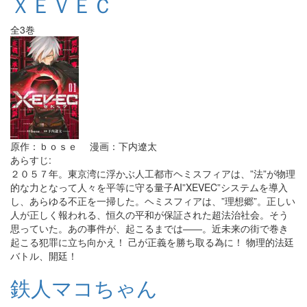
ＸＥＶＥＣ
全3巻
原作：ｂｏｓｅ 漫画：下内遼太
あらすじ:
２０５７年。東京湾に浮かぶ人工都市ヘミスフィアは、”法”が物理
的な力となって人々を平等に守る量子AI”XEVEC”システムを導入
し、あらゆる不正を一掃した。ヘミスフィアは、”理想郷”。正しい
人が正しく報われる、恒久の平和が保証された超法治社会。そう
思っていた。あの事件が、起こるまでは――。近未来の街で巻き
起こる犯罪に立ち向かえ！ 己が正義を勝ち取る為に！ 物理的法廷
バトル、開廷！
鉄人マコちゃん