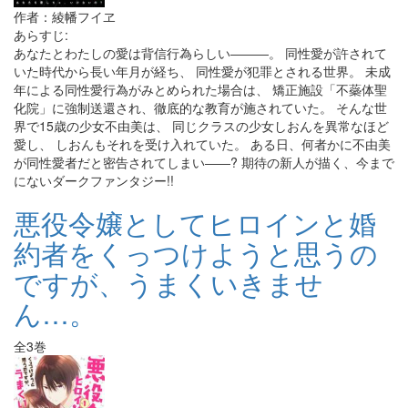
作者：綾幡フイヱ
あらすじ:
あなたとわたしの愛は背信行為らしい―――。 同性愛が許されて
いた時代から長い年月が経ち、 同性愛が犯罪とされる世界。 未成
年による同性愛行為がみとめられた場合は、 矯正施設「不蘂体聖
化院」に強制送還され、徹底的な教育が施されていた。 そんな世
界で15歳の少女不由美は、 同じクラスの少女しおんを異常なほど
愛し、 しおんもそれを受け入れていた。 ある日、何者かに不由美
が同性愛者だと密告されてしまい――? 期待の新人が描く、今まで
にないダークファンタジー!!
悪役令嬢としてヒロインと婚
約者をくっつけようと思うの
ですが、うまくいきませ
ん…。
全3巻