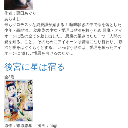
作者：栗田あぐり
あらすじ:
最もグロテスクな純愛譚が始まる！ 喧嘩騒ぎの中で命を落とした
少年・轟勘治。 幼馴染の少女・愛理は勘治を救うため 悪魔・アイ
オーンに己の全てを差し出した。 悪魔の望みはただ一つ「人間の
愛を知る」こと。 そのためにアイオーンは愛理になり替わり、 勘
治と愛をはぐくもうとする。 いっぽう勘治は、愛理を奪ったアイ
オーンに 激しい憎悪を向けるのだが…
後宮に星は宿る
全3巻
原作：篠原悠希 漫画：hagi