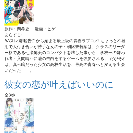
原作：間孝史 漫画：ヒゲ
あらすじ:
AAスレ発!嘘告白から始まる最上級の青春ラブコメ! ちょっと不器
用で人付き合いが苦手な女の子・朝比奈若葉は、クラスのリーダ
ー格である七瀬郁美のコンパクトを壊した事から、学校一の嫌わ
れ者・入間晴斗に嘘の告白をするゲームを強要される。 だがそれ
は、真っ暗だった少女の高校生活を、最高の青春へと変える出会
いだった――。
彼女の恋が叶えばいいのに
全3巻