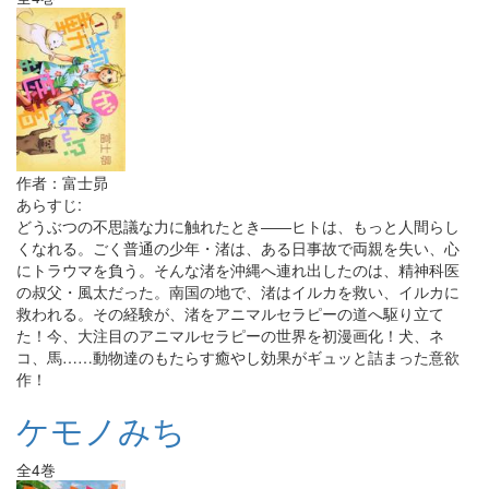
作者：富士昴
あらすじ:
どうぶつの不思議な力に触れたとき――ヒトは、もっと人間らし
くなれる。ごく普通の少年・渚は、ある日事故で両親を失い、心
にトラウマを負う。そんな渚を沖縄へ連れ出したのは、精神科医
の叔父・風太だった。南国の地で、渚はイルカを救い、イルカに
救われる。その経験が、渚をアニマルセラピーの道へ駆り立て
た！今、大注目のアニマルセラピーの世界を初漫画化！犬、ネ
コ、馬……動物達のもたらす癒やし効果がギュッと詰まった意欲
作！
ケモノみち
全4巻