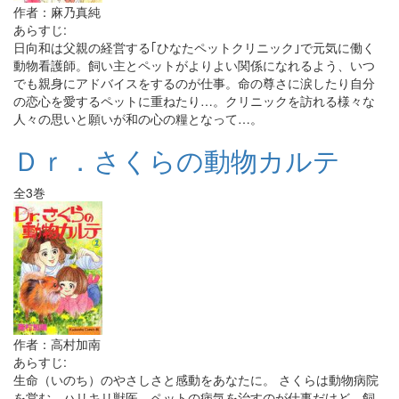
作者：麻乃真純
あらすじ:
日向和は父親の経営する｢ひなたペットクリニック｣で元気に働く
動物看護師。飼い主とペットがよりよい関係になれるよう、いつ
でも親身にアドバイスをするのが仕事。命の尊さに涙したり自分
の恋心を愛するペットに重ねたり…。クリニックを訪れる様々な
人々の思いと願いが和の心の糧となって…。
Ｄｒ．さくらの動物カルテ
全3巻
作者：高村加南
あらすじ:
生命（いのち）のやさしさと感動をあなたに。 さくらは動物病院
を営む、ハリキリ獣医。ペットの病気を治すのが仕事だけど、飼