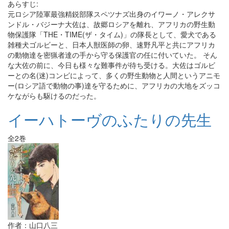
あらすじ:
元ロシア陸軍最強精鋭部隊スペツナズ出身のイワーノ・アレクサ
ンドル・バジーナ大佐は、故郷ロシアを離れ、アフリカの野生動
物保護隊「THE・TIME(ザ・タイム)」の隊長として、愛犬である
雑種犬ゴルビーと、日本人獣医師の卵、速野凡平と共にアフリカ
の動物達を密猟者達の手から守る保護官の任に付いていた。 そん
な大佐の前に、今日も様々な難事件が待ち受ける。大佐はゴルビ
ーとの名(迷)コンビによって、多くの野生動物と人間というアニモ
ー(ロシア語で動物の事)達を守るために、アフリカの大地をズッコ
ケながらも駆けるのだった。
イーハトーヴのふたりの先生
全2巻
作者：山口八三