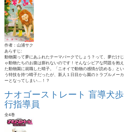
作者：山浦サク
あらすじ:
動物園って夢にあふれたテーマパークでしょう？って、夢だけじ
ゃ動物たちのお腹は膨れないのです！そんなシビアな問題を抱え
た動物園に就職した晴子。「ニオイで動物の感情が読める」とい
う特技を持つ晴子だったが、新人１日目から園のトラブルメーカ
ーとなってしまい…！？
ナオゴーストレート 盲導犬歩
行指導員
全4巻