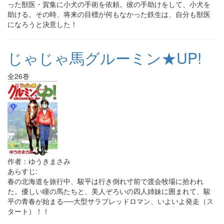
った獣医・賀集に小犬の手術を依頼。彼の手助けをして、小犬を
助ける。その時、将来の目標が何もなかった鉄生は、自分も獣医
になろうと決意した！
じゃじゃ馬グルーミン★UP!
全26巻
作者：ゆうきまさみ
あらすじ:
春の北海道を旅行中、駿平は行き倒れ寸前で渡会牧場に拾われ
た。優しい瞳の馬たちと、美人ぞろいの四人姉妹に囲まれて、駿
平の青春が始まる──大型サラブレッドロマン、いよいよ発走（ス
タート）！！