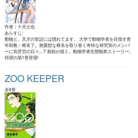
作者：十月士也
あらすじ:
動物と、天才の世話には慣れてます。 大学で動物学者を目指す青
年助教・椎名了。無愛想な椎名を取り巻く奇特な研究室のメンバ
ーに気苦労の日々…? 新鋭が描く、動物学者生態観察ストーリー、
待望の第1巻登場!
ZOO KEEPER
全8巻