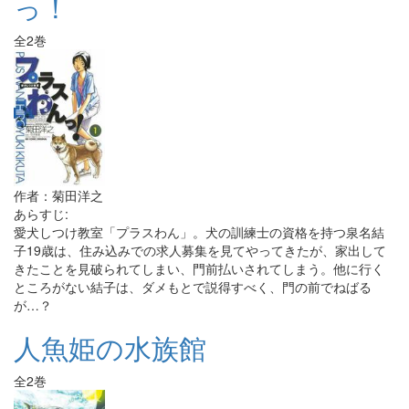
っ！
全2巻
作者：菊田洋之
あらすじ:
愛犬しつけ教室「プラスわん」。犬の訓練士の資格を持つ泉名結
子19歳は、住み込みでの求人募集を見てやってきたが、家出して
きたことを見破られてしまい、門前払いされてしまう。他に行く
ところがない結子は、ダメもとで説得すべく、門の前でねばる
が…？
人魚姫の水族館
全2巻