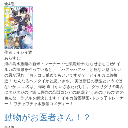
全4巻
作者：イシイ渡
あらすじ:
海の島水族館の新米トレーナー・七瀬真知子(ななせまちこ)が イ
ルカの採尿をやっていると、 「ハアッハアッ」と危ない息づかい
の男が現れ 「おデコ…舐めてもいいですか？」とイルカに急接
近！ たんなるヘンタイかと思いきや、 実は新任の獣医というでは
ないか…… 名は、海崎 直（かいざきただし）。 グッサグサの毒舌
にタジタジの七瀬…最強の凸凹コンビの結成!? “うみのけもの”達の
色んなトラブルを解決します！ イルカ偏愛獣医×ドジッ子トレーナ
ー！ ワチャワチャ水族館コメディー！
動物がお医者さん！？
全4巻