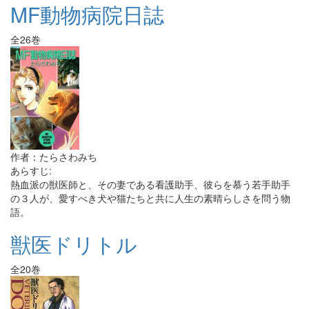
MF動物病院日誌
全26巻
作者：たらさわみち
あらすじ:
熱血派の獣医師と、その妻である看護助手、彼らを慕う若手助手
の３人が、愛すべき犬や猫たちと共に人生の素晴らしさを問う物
語。
獣医ドリトル
全20巻