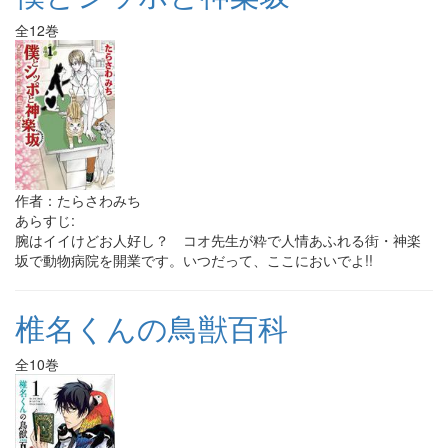
全12巻
作者：たらさわみち
あらすじ:
腕はイイけどお人好し？ コオ先生が粋で人情あふれる街・神楽
坂で動物病院を開業です。いつだって、ここにおいでよ!!
椎名くんの鳥獣百科
全10巻