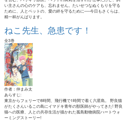
い主さんの心のケアも、忘れません。たいせつなぬくもりを守る
ために、人とペットの、愛の絆を守るために──今日もさくらは、
精一杯がんばります。
ねこ先生、急患です！
全3巻
作者：仲まみ太
あらすじ:
東京からフェリーで8時間、飛行機で1時間で着く六星島。 野良猫
がたくさんいるこの島にイマドキ青年の獣医師がやってきた! 野良
猫への医療、人との共存生活が描かれた孤島動物病院ハートウォ
ーミングストーリー!