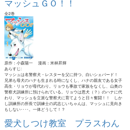
マッシュＧＯ！！
全2巻
原作：小森陽一 漫画：米林昇輝
あらすじ:
マッシュは名警察犬・レスターを父に持つ、白いシェパード！
兄弟も母犬のハナも生まれる時になくし、ハナの親友である女子
高生・リョウが母代わり。リョウも事故で家族をなくし、山奥の
警察犬訓練所に預けられている。リョウは恩犬（？）のハナに代
わり、マッシュを立派な警察犬に育てようと日々奮闘！！ しか
し訓練所の所長で訓練士の武志じいちゃんは、マッシュに見向き
もしない‥‥。一体どうして！？
愛犬しつけ教室 プラスわん