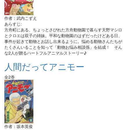
作者：武内こずえ
あらすじ:
方舟町にある、ちょっとさびれた方舟動物園で暮らす天野マシロ
とクロエは双子の姉妹。平和な動物園のはずだったけどある日、
事件が起きて動物とお話し出来るように。悩める動物さんたちが
たくさんいることを知って「動物お悩み相談係」を結成！ そん
な2人が贈るハートフルアニマルストーリー♪
人間だってアニモー
全2巻
作者：坂本英俊