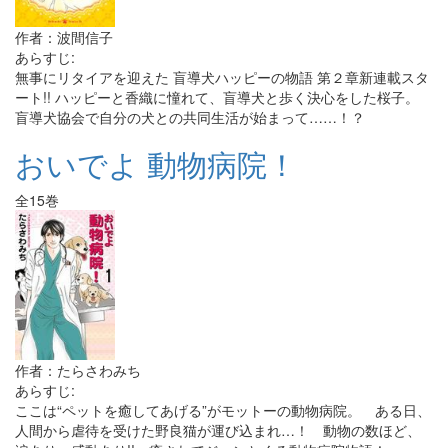
作者：波間信子
あらすじ:
無事にリタイアを迎えた 盲導犬ハッピーの物語 第２章新連載スタ
ート!! ハッピーと香織に憧れて、盲導犬と歩く決心をした桜子。
盲導犬協会で自分の犬との共同生活が始まって……！？
おいでよ 動物病院！
全15巻
作者：たらさわみち
あらすじ:
ここは“ペットを癒してあげる”がモットーの動物病院。 ある日、
人間から虐待を受けた野良猫が運び込まれ…！ 動物の数ほど、