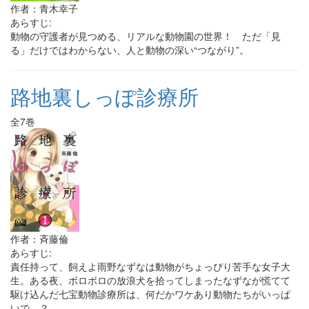
作者：青木幸子
あらすじ:
動物の守護者が見つめる、リアルな動物園の世界！ ただ「見
る」だけではわからない、人と動物の深い“つながり”。
路地裏しっぽ診療所
全7巻
作者：斉藤倫
あらすじ:
責任持って、飼えよ雨野なずなは動物がちょっぴり苦手な女子大
生。ある夜、ボロボロの放浪犬を拾ってしまったなずなが慌てて
駆け込んだ七宝動物診療所は、何だかワケあり動物たちがいっぱ
いで…？