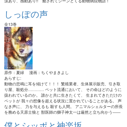
涙あり、感動あり!! 癒されてジーンとくる動物病院物語！
しっぽの声
全13巻
原作：夏緑 漫画：ちくやまきよし
あらすじ:
動物の悲鳴に耳を傾けて！！！ 繁殖業者、生体展示販売、引き取
り屋、殺処分………… ペット流通において、 その命はどのように
扱われているのか。 誰かと共に生きたくて、 生まれてきただけの
ペットが 我々の想像を超える状況に置かれていることがある。 声
なき声に、 力を与えるも 殺すも人間。 アニマルシェルターの所長
を務める天原士狼と 獣医師の獅子神太一は厳然と立ち向かう――
僕とシッポと神楽坂