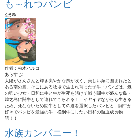
も～れつバンビ
全5巻
作者：柏木ハルコ
あらすじ:
太陽がさんさんと輝き爽やかな風が吹く、美しい海に囲まれたと
ある南の島。そこにある牧場で生まれ育った子牛・バンビは、気
の強い少女・日和に牛と牛が生死を賭けて戦う闘牛が盛んな島・
煌之島に闘牛として連れてこられる！ イヤイヤながらも生きる
ため、死なないため闘牛としての道を選択したバンビと、闘牛が
好きでバンビを最強の牛・横綱牛にしたい日和の熱血成長物
語！！
水族カンパニー！