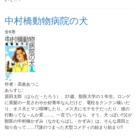
中村橋動物病院の犬
全6巻
作者：高倉あつこ
あらすじ:
原田太郎（はらだ・たろう）、21歳、獣医大学の１年生。ロンゲ
に茶髪の一見さわやか好青年なんだけど、電柱をクンクン嗅いだ
り、オス犬とマジ喧嘩したり、メス犬にモテモテだったり、彼の
行動ってな～んか変……。一言でいうなら、そう、犬っぽい!!父が
獣医の中村橋かずみ（なかむらばし・かずみ）は、そんな原田と
知り合って……!?謎のつまった犬型コメディの始まり始まり!!