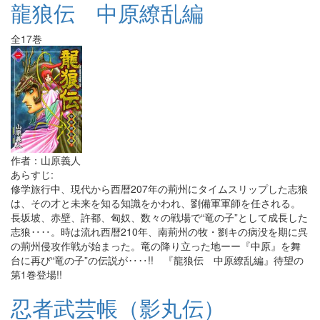
龍狼伝 中原繚乱編
全17巻
作者：山原義人
あらすじ:
修学旅行中、現代から西暦207年の荊州にタイムスリップした志狼
は、その才と未来を知る知識をかわれ、劉備軍軍師を任される。
長坂坡、赤壁、許都、匈奴、数々の戦場で“竜の子”として成長した
志狼‥‥。時は流れ西暦210年、南荊州の牧・劉キの病没を期に呉
の荊州侵攻作戦が始まった。竜の降り立った地ーー『中原』を舞
台に再び“竜の子”の伝説が‥‥!! 『龍狼伝 中原繚乱編』待望の
第1巻登場!!
忍者武芸帳（影丸伝）