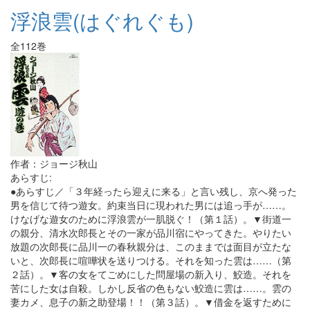
浮浪雲(はぐれぐも)
全112巻
作者：ジョージ秋山
あらすじ:
●あらすじ／「３年経ったら迎えに来る」と言い残し、京へ発った
男を信じて待つ遊女。約束当日に現われた男には追っ手が……。
けなげな遊女のために浮浪雲が一肌脱ぐ！（第１話）。▼街道一
の親分、清水次郎長とその一家が品川宿にやってきた。やりたい
放題の次郎長に品川一の春秋親分は、このままでは面目が立たな
いと、次郎長に喧嘩状を送りつける。それを知った雲は……（第
２話）。▼客の女をてごめにした問屋場の新入り、鮫造。それを
苦にした女は自殺。しかし反省の色もない鮫造に雲は……。雲の
妻カメ、息子の新之助登場！！（第３話）。▼借金を返すために