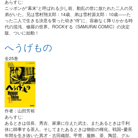
あらすじ:
ニッポンが“幕末”と呼ばれる少し前、動乱の世に放たれた二人の兄
弟がいた。兄は雪村翔太郎：14歳、弟は雪村源太郎：10歳――た
った二人で生きる決意を誓った幼き“侍”に、容赦なく降りかかる時
代の混沌、修羅の世界。ROCKする《SAMURAI COMIC》の決定
版、ついに始動！
へうげもの
全25巻
作者：山田芳裕
あらすじ:
あるときは信長、秀吉、家康に仕えた武士。またあるときは千利
休に師事する茶人。そしてまたあるときは物欲の権化。戦国~慶長
年間を生き抜いた異才・古田織部。甲冑、服飾、茶、陶芸、グル