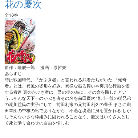
花の慶次
全18巻
原作：隆慶一郎 漫画：原哲夫
あらすじ:
時は戦国時代、『かぶき者』と言われる武者たちがいた 『傾奇
者』とは、異風の姿形を好み、異様な振る舞いや突飛な行動を愛
する者達 真のかぶき者は、己の掟の為に、その命を賭したとい
う…そんな天下一のかぶき者その名を前田慶次 滝川一益の従兄弟
の滝川益氏の実子にして、前田利家の兄前田利久の養子 まさに織
田軍団の中核の出でありながら、不遇な境遇に身を置かれる しか
しそんな小さな枠組みに囚われることなく、慶次はいくさ人とし
て死と隣り合わせの自由を愉しむ