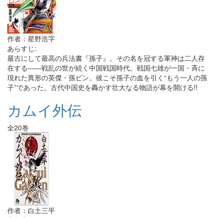
作者：星野浩字
あらすじ:
最古にして最高の兵法書『孫子』。その名を冠する軍神は二人存
在する――戦乱の世が続く中国戦国時代。戦国七雄が一国・斉に
現れた異形の英傑・孫ビン。彼こそ孫子の血を引く“もう一人の孫
子”であった。古代中国史を轟かす壮大なる物語が幕を開ける!!
カムイ外伝
全20巻
作者：白土三平