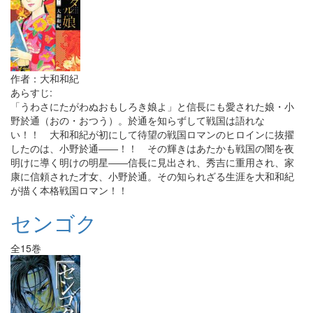
作者：大和和紀
あらすじ:
「うわさにたがわぬおもしろき娘よ」と信長にも愛された娘・小
野於通（おの・おつう）。於通を知らずして戦国は語れな
い！！ 大和和紀が初にして待望の戦国ロマンのヒロインに抜擢
したのは、小野於通――！！ その輝きはあたかも戦国の闇を夜
明けに導く明けの明星――信長に見出され、秀吉に重用され、家
康に信頼された才女、小野於通。その知られざる生涯を大和和紀
が描く本格戦国ロマン！！
センゴク
全15巻