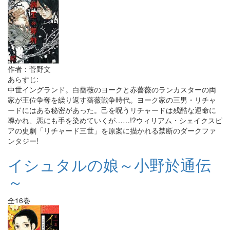
作者：菅野文
あらすじ:
中世イングランド。白薔薇のヨークと赤薔薇のランカスターの両
家が王位争奪を繰り返す薔薇戦争時代。ヨーク家の三男・リチャ
ードにはある秘密があった。己を呪うリチャードは残酷な運命に
導かれ、悪にも手を染めていくが……!?ウィリアム・シェイクスピ
アの史劇「リチャード三世」を原案に描かれる禁断のダークファ
ンタジー!
イシュタルの娘～小野於通伝
～
全16巻