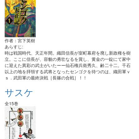
作者：宮下英樹
あらすじ:
時は戦国時代、天正年間。織田信長が室町幕府を廃し新政権を樹
立。ここに信長が、容貌の勇壮なるを賞し、黄金の一錠にて家中
に迎えた異彩の武士がいたーー仙石権兵衛秀久、齢二十二。千石
以上の地を拝領する武将となったセンゴクを待つのは、織田軍ｖ
ｓ．武田軍の最終決戦［長篠の合戦］！！
サスケ
全15巻