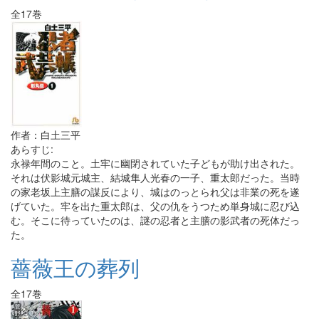
全17巻
作者：白土三平
あらすじ:
永禄年間のこと。土牢に幽閉されていた子どもが助け出された。
それは伏影城元城主、結城隼人光春の一子、重太郎だった。当時
の家老坂上主膳の謀反により、城はのっとられ父は非業の死を遂
げていた。牢を出た重太郎は、父の仇をうつため単身城に忍び込
む。そこに待っていたのは、謎の忍者と主膳の影武者の死体だっ
た。
薔薇王の葬列
全17巻