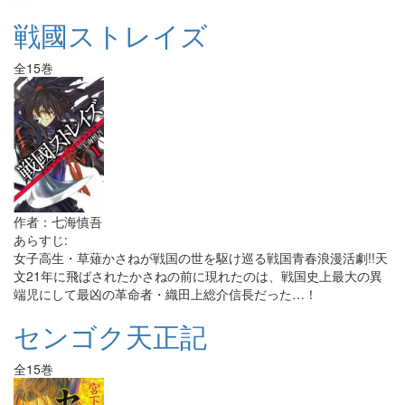
戦國ストレイズ
全15巻
作者：七海慎吾
あらすじ:
女子高生・草薙かさねが戦国の世を駆け巡る戦国青春浪漫活劇!!天
文21年に飛ばされたかさねの前に現れたのは、戦国史上最大の異
端児にして最凶の革命者・織田上総介信長だった…！
センゴク天正記
全15巻