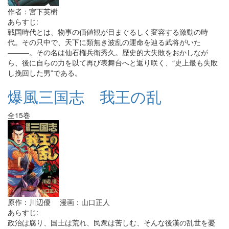
作者：宮下英樹
あらすじ:
戦国時代とは、物事の価値観が目まぐるしく変容する激動の時
代。その只中で、天下に類無き波乱の運命を辿る武将がいた
―――。その名は仙石権兵衛秀久。歴史的大失敗をおかしなが
ら、後に自らの力を以て再び表舞台へと返り咲く、“史上最も失敗
し挽回した男”である。
爆風三国志 我王の乱
全15巻
原作：川辺優 漫画：山口正人
あらすじ:
政治は腐り、国土は荒れ、民衆は苦しむ、そんな後漢の乱世を憂