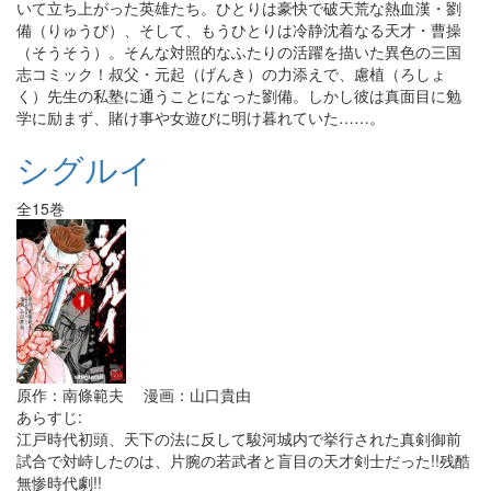
いて立ち上がった英雄たち。ひとりは豪快で破天荒な熱血漢・劉
備（りゅうび）、そして、もうひとりは冷静沈着なる天才・曹操
（そうそう）。そんな対照的なふたりの活躍を描いた異色の三国
志コミック！叔父・元起（げんき）の力添えで、慮植（ろしょ
く）先生の私塾に通うことになった劉備。しかし彼は真面目に勉
学に励まず、賭け事や女遊びに明け暮れていた……。
シグルイ
全15巻
原作：南條範夫 漫画：山口貴由
あらすじ:
江戸時代初頭、天下の法に反して駿河城内で挙行された真剣御前
試合で対峙したのは、片腕の若武者と盲目の天才剣士だった!!残酷
無惨時代劇!!