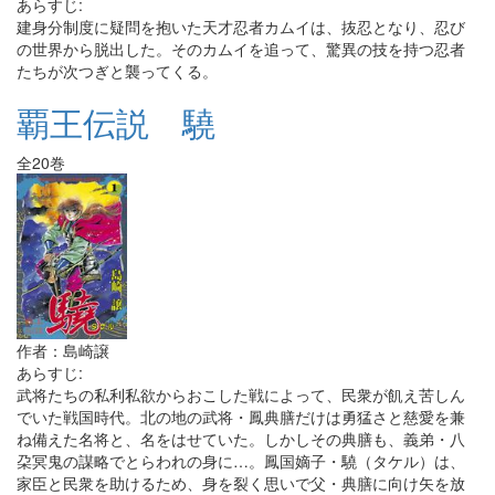
あらすじ:
建身分制度に疑問を抱いた天才忍者カムイは、抜忍となり、忍び
の世界から脱出した。そのカムイを追って、驚異の技を持つ忍者
たちが次つぎと襲ってくる。
覇王伝説 驍
全20巻
作者：島崎譲
あらすじ:
武将たちの私利私欲からおこした戦によって、民衆が飢え苦しん
でいた戦国時代。北の地の武将・鳳典膳だけは勇猛さと慈愛を兼
ね備えた名将と、名をはせていた。しかしその典膳も、義弟・八
朶冥鬼の謀略でとらわれの身に…。鳳国嫡子・驍（タケル）は、
家臣と民衆を助けるため、身を裂く思いで父・典膳に向け矢を放