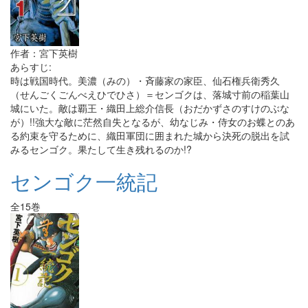
作者：宮下英樹
あらすじ:
時は戦国時代。美濃（みの）・斉藤家の家臣、仙石権兵衛秀久
（せんごくごんべえひでひさ）＝センゴクは、落城寸前の稲葉山
城にいた。敵は覇王・織田上総介信長（おだかずさのすけのぶな
が）!!強大な敵に茫然自失となるが、幼なじみ・侍女のお蝶とのあ
る約束を守るために、織田軍団に囲まれた城から決死の脱出を試
みるセンゴク。果たして生き残れるのか!?
センゴク一統記
全15巻