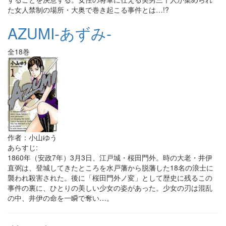
た女人禁制の場所・大奥で巻き起こる事件とは…!?
AZUMI-あずみ-
全18巻
作者：小山ゆう
あらすじ:
1860年（安政7年）3月3日、江戸城・桜田門外。時の大老・井伊
直弼は、登城してきたところを水戸藩から脱藩した18名の浪士に
襲われ殺害された。後に「桜田門外ノ変」として歴史に残るこの
事件の裏に、ひとりの美しい少女の姿があった。少女の刃は混乱
の中、井伊の命を一瞬で奪い…。