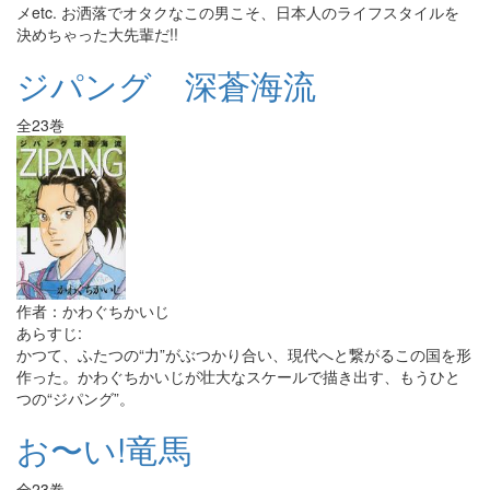
メetc. お洒落でオタクなこの男こそ、日本人のライフスタイルを
決めちゃった大先輩だ!!
ジパング 深蒼海流
全23巻
作者：かわぐちかいじ
あらすじ:
かつて、ふたつの“力”がぶつかり合い、現代へと繋がるこの国を形
作った。かわぐちかいじが壮大なスケールで描き出す、もうひと
つの“ジパング”。
お〜い!竜馬
全23巻