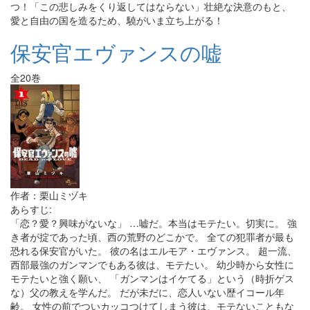
つ！「この悲しみをくり返してはならない」壮絶な決意のもと、
愛と自由の国を造るため、驍がいま立ち上がる！
保安官エヴァンスの嘘
全20巻
作者：栗山ミヅキ
あらすじ:
「恋？愛？興味がないな」 …嘘だ。本当はモテたい。切実に。 強
き者が掟であった頃、西の荒野のどこかで。 全ての犯罪者が最も
恐れる保安官がいた。 彼の名はエルモア・エヴァンス。 超一流、
西部最強のガンマンでもある彼は、モテたい。 幼少時から女性に
モテたいと強く願い、 「ガンマンはイケてる」という（時折ゲス
な）父の教えを学んだ。 だが未だに、恋人いない歴イコール年
齢。 女性の前でついカッコつけてしまう彼は、モテないこともな