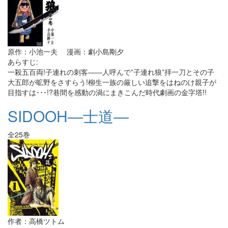
原作：小池一夫 漫画：劇小島剛夕
あらすじ:
一殺五百両!子連れの刺客――人呼んで”子連れ狼”拝一刀とその子
大五郎が昿野をさすらう!柳生一族の厳しい追撃をはねのけ親子が
目指すは･･･!?巷間を感動の渦にまきこんだ時代劇画の金字塔!!
SIDOOH―士道―
全25巻
作者：高橋ツトム