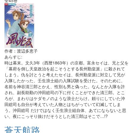
全45巻
作者：渡辺多恵子
あらすじ:
時は幕末。文久3年（西暦1863年）の京都。富永セイは、兄と父を
「幕府を倒し天皇政治を起こそうとする長州勤皇派」に殺されて
しまう。仇を討とうと考えたセイは、長州勤皇派に対立して兄が
入隊したかった、壬生浪士組の入隊試験を受けた。そのために、
名前を神谷清三郎とかえ、性別も男と偽った。なんとか入隊を許
され、副長助勤の沖田総司の下に付くことができた清三郎。とこ
ろが、まわりはケダモノのような浪士だらけ。頼りにしていた沖
田総司も自分が考えていた人物とはちがっていて幻滅してしま
う。沖田総司 だけではなく壬生浪士組自体、あてにならないと思
い、夜にこっそり抜けだそうとした清三郎はそこで…!?
蒼天航路