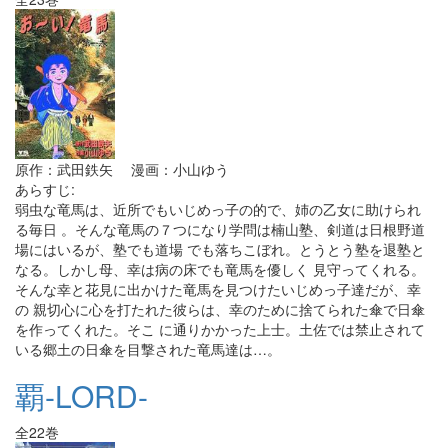
原作：武田鉄矢 漫画：小山ゆう
あらすじ:
弱虫な竜馬は、近所でもいじめっ子の的で、姉の乙女に助けられ
る毎日 。そんな竜馬の７つになり学問は楠山塾、剣道は日根野道
場にはいるが、塾でも道場 でも落ちこぼれ。とうとう塾を退塾と
なる。しかし母、幸は病の床でも竜馬を優しく 見守ってくれる。
そんな幸と花見に出かけた竜馬を見つけたいじめっ子達だが、幸
の 親切心に心を打たれた彼らは、幸のために捨てられた傘で日傘
を作ってくれた。そこ に通りかかった上士。土佐では禁止されて
いる郷土の日傘を目撃された竜馬達は…。
覇-LORD-
全22巻