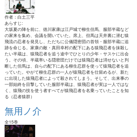
作者：白土三平
あらすじ:
大坂夏の陣を前に、徳川家康は江戸城で柳生但馬、服部半蔵など
の家来を集め、会議を開いていた。席上、但馬は天井裏に潜む猿
飛流の忍者を発見し、ただちに公儀隠密団の首領・服部半蔵に追
跡を命じる。家康の敵・真田幸村の配下にある猿飛忍者を抹殺し
たい半蔵は、猿飛忍者を追う途中でひとりの少年・サスケに出会
う。その頃、半蔵率いる隠密団だけでは猿飛忍者は消せないと判
断した但馬は、自らの配下にある柳生忍群を使って猿飛忍者を追
っていた。やがて柳生忍群の一人が猿飛忍者を仕留めるが、新た
に出現した猿飛忍者によって殺されてしまう。そして、出来事の
一部始終を目撃していた服部半蔵は、猿飛忍者が実は一人ではな
く、猿飛の技を使う者すべてが猿飛忍者を名乗っていたことを知
る（忍者猿群）
無用ノ介
全15巻