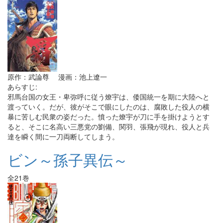
原作：武論尊 漫画：池上遼一
あらすじ:
邪馬台国の女王・卑弥呼に従う燎宇は、倭国統一を期に大陸へと
渡っていく。だが、彼がそこで眼にしたのは、腐敗した役人の横
暴に苦しむ民衆の姿だった。憤った燎宇が刀に手を掛けようとす
ると、そこに名高い三悪党の劉備、関羽、張飛が現れ、役人と兵
達を瞬く間に一刀両断してしまう。
ビン～孫子異伝～
全21巻