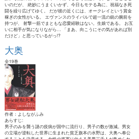
いのだが、 絶妙にうまくいかず、今日もモテる為に、祝福なき死
闘を繰り広げてゆく。 だが彼の近くには、オークレイという賞金
稼ぎの女性がいる。 エヴァンスのライバルで超一流の銃の腕前を
持つが、 射撃一筋でまともな恋愛経験はない。生娘である。 お互
いに相手が気になりながら… 「まあ、向こうにその気があれば別
だけど」と思っているがっ!?
大奥
全19巻
作者：よしながふみ
あらすじ:
男子のみを襲う謎の疫病が国中に流行り、男子の数が激減。男女
の立場が逆転した世界に生まれた貧乏旗本の水野は、大奥へ奉公
することを決意する。女性の将軍に仕える美男三千人が集められ