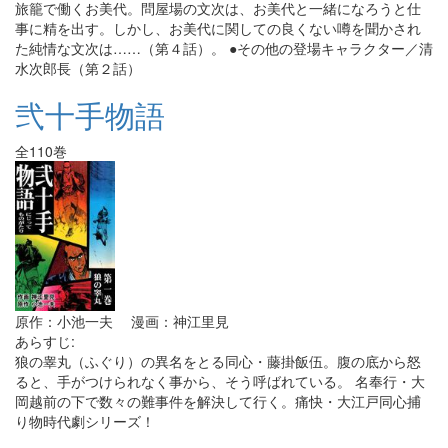
旅籠で働くお美代。問屋場の文次は、お美代と一緒になろうと仕
事に精を出す。しかし、お美代に関しての良くない噂を聞かされ
た純情な文次は……（第４話）。 ●その他の登場キャラクター／清
水次郎長（第２話）
弐十手物語
全110巻
原作：小池一夫 漫画：神江里見
あらすじ:
狼の睾丸（ふぐり）の異名をとる同心・藤掛飯伍。腹の底から怒
ると、手がつけられなく事から、そう呼ばれている。 名奉行・大
岡越前の下で数々の難事件を解決して行く。痛快・大江戸同心捕
り物時代劇シリーズ！