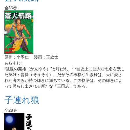
全36巻
原作：李學仁 漫画：王欣太
あらすじ:
“乱世の姦雄（かんゆう）”と呼ばれ、中国史上に巨大な悪名を残し
た英雄・曹操（そうそう）。だがその破格な生き様は、天に愛さ
れた者のみが持つ輝きに満ちている。この物語は、その輝きによ
って照らし出される新たな「三国志」である。
子連れ狼
全28巻