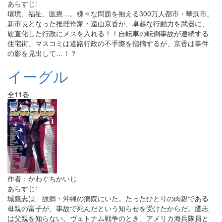
あらすじ:
環境、福祉、医療…。様々な問題を抱える300万人都市・華浜市。
新市長となった推理作家・遠山京香が、卓越な行動力を武器に、
硬直化した行政にメスを入れる！！自転車の転倒事故が連続する
住宅街。マスコミは道路行政の不手際を指摘するが、京香は事件
の影を見出して…！？
イーグル
全11巻
作者：かわぐちかいじ
あらすじ:
城鷹志は、故郷・沖縄の病院にいた。たったひとりの肉親である
母親の富子が、事故で死んだという知らせを受けたからだ。鷹志
は父親を知らない。ヴェトナム戦争のとき、アメリカ海兵隊員と