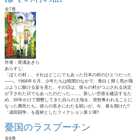
全7巻
作者：尾瀬あきら
あらすじ:
「ぼくの村」、それはどこにでもあった日本の村のひとつだった
――。1966年６月、少年たちは暗闇のなかで、青白く輝く馬が飛
ぶように駆ける姿を見た。その日は、彼らの村がつぶされる決定
が下された日でもあったのだった……。新しい空港を建設するた
め、20年かけて開墾してきた自らの土地を、突然奪われることに
なった農民たち。彼らの長きにわたる戦いが、今、幕を開けた!!
「成田闘争」を題材としたフィクション第１弾!!
憂国のラスプーチン
全6巻