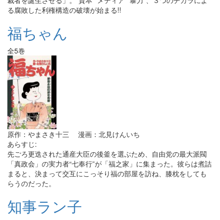
裁者を誕生させる」。“資本”“メディア”“暴力”、３つのチカラによ
る腐敗した利権構造の破壊が始まる!!
福ちゃん
全5巻
原作：やまさき十三 漫画：北見けんいち
あらすじ:
先ごろ更迭された通産大臣の後釜を選ぶため、自由党の最大派閥
「真政会」の実力者“七奉行”が「福之家」に集まった。彼らは煮詰
まると、決まって交互にこっそり福の部屋を訪ね、膝枕をしても
らうのだった。
知事ラン子