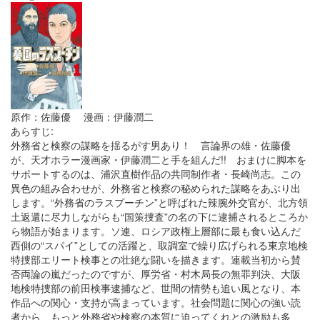
原作：佐藤優 漫画：伊藤潤二
あらすじ:
外務省と検察の謀略を揺るがす男あり！ 言論界の雄・佐藤優
が、天才ホラー漫画家・伊藤潤二と手を組んだ!! おまけに脚本を
サポートするのは、浦沢直樹作品の共同制作者・長崎尚志。この
異色の組み合わせが、外務省と検察の秘められた謀略をあぶり出
します。“外務省のラスプーチン”と呼ばれた辣腕外交官が、北方領
土返還に尽力しながらも“国策捜査”の名の下に逮捕されるところか
ら物語が始まります。ソ連、ロシア政権上層部に最も食い込んだ
西側の“スパイ”としての活躍と、取調室で繰り広げられる東京地検
特捜部エリート検事との壮絶な闘いを描きます。連載当初から賛
否両論の嵐だったのですが、厚労省・村木局長の無罪判決、大阪
地検特捜部の前田検事逮捕など、世間の情勢も追い風となり、本
作品への関心・支持が高まっています。社会問題に関心の強い読
者から、もっと外務省や検察の本質に迫ってくれとの激励も多