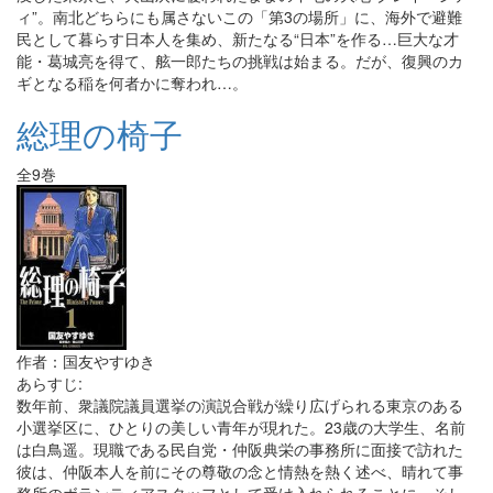
ィ”。南北どちらにも属さないこの「第3の場所」に、海外で避難
民として暮らす日本人を集め、新たなる“日本”を作る…巨大な才
能・葛城亮を得て、舷一郎たちの挑戦は始まる。だが、復興のカ
ギとなる稲を何者かに奪われ…。
総理の椅子
全9巻
作者：国友やすゆき
あらすじ:
数年前、衆議院議員選挙の演説合戦が繰り広げられる東京のある
小選挙区に、ひとりの美しい青年が現れた。23歳の大学生、名前
は白鳥遥。現職である民自党・仲阪典栄の事務所に面接で訪れた
彼は、仲阪本人を前にその尊敬の念と情熱を熱く述べ、晴れて事