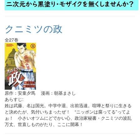
クニミツの政
全27巻
原作：安童夕馬 漫画：朝基まさし
あらすじ:
姓は武藤、名は国光。中学中退、出前迅速。喧嘩と祭りに生きる
と決めたが、気付いちまったぜ！ “ニッポンは腐ってる”ってよ
ぉ！ 小さいオツムにどでかい心、政治家秘書・クニミツの波乱
万丈、世直しものがたり、ここに開幕！