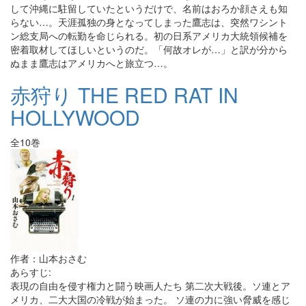
して沖縄に駐留していたというだけで、名前はおろか顔さえも知
らない…。天涯孤独の身となってしまった鷹志は、突然ワシント
ン総支局への転勤を命じられる。初の日系アメリカ大統領候補を
密着取材してほしいというのだ。「何故オレが…」と訳が分から
ぬまま鷹志はアメリカへと旅立つ…。
赤狩り THE RED RAT IN
HOLLYWOOD
全10巻
作者：山本おさむ
あらすじ:
表現の自由を侵す権力と闘う映画人たち 第二次大戦後。ソ連とア
メリカ、二大大国の冷戦が始まった。 ソ連の力に強い脅威を感じ