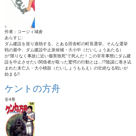
作者：コージィ城倉
あらすじ:
ダム建設を巡り過熱する、とある田舎町の町長選挙。そんな選挙
戦の最中、ダム建設中止派候補・大小中（だいしょうあたる）
が“限りなく事故に近い傷害致死”で死んだ！この非常事態にダム建
設を中止させたい関係者が取った驚愕の行動とは…!?陰謀に巻き込
まれた未亡人・大小桃肢（だいしょうももえ）の壮絶なる戦いが
始まる!!
ケントの方舟
全4巻