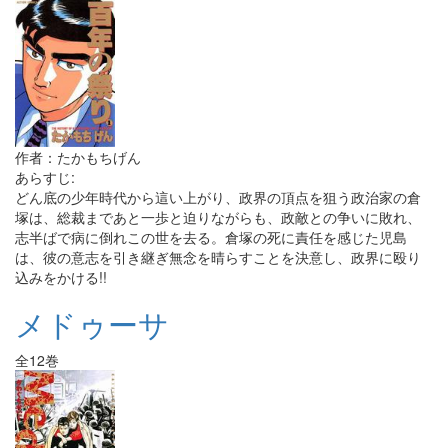
作者：たかもちげん
あらすじ:
どん底の少年時代から這い上がり、政界の頂点を狙う政治家の倉
塚は、総裁まであと一歩と迫りながらも、政敵との争いに敗れ、
志半ばで病に倒れこの世を去る。倉塚の死に責任を感じた児島
は、彼の意志を引き継ぎ無念を晴らすことを決意し、政界に殴り
込みをかける!!
メドゥーサ
全12巻