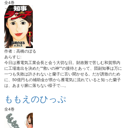
全4巻
作者：高橋のぼる
あらすじ:
今日は雁電気工業会長と会う大切な日。財政難で苦しむ和賀県内
に工場進出を決めた""救いの神""の接待とあって、団副知事は万に
一つも失敗は許されないと蘭子に言い聞かせる。だが誘致のため
に、50億円もの補助金が県から雁電気に流れていると知った蘭子
は、あまり腑に落ちない様子で…。
ももえのひっぷ
全4巻