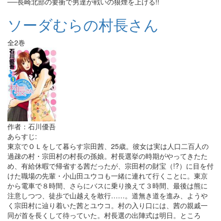
──長崎北部の要衝で男達が戦いの狼煙を上げる!!
ソーダむらの村長さん
全2巻
作者：石川優吾
あらすじ:
東京でＯＬをして暮らす宗田茜、25歳。彼女は実は人口二百人の
過疎の村・宗田村の村長の孫娘。村長選挙の時期がやってきたた
め、有給休暇で帰省する茜だったが、宗田村の財宝（!?）に目を付
けた職場の先輩・小山田ユウコも一緒に連れて行くことに。東京
から電車で８時間、さらにバスに乗り換えて３時間、最後は熊に
注意しつつ、徒歩で山越えを敢行……。道無き道を進み、ようや
く宗田村に辿り着いた茜とユウコ。村の入り口には、茜の親戚一
同が首を長くして待っていた。村長選の出陣式は明日。ところ