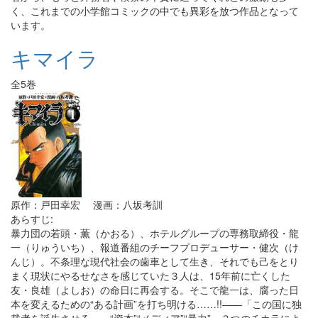
く、これまでの小学館コミックの中でも異彩を放つ作品となって
います。
キマイラ
全5巻
原作：戸田幸宏 漫画：八坂考訓
あらすじ:
暴力団の若頭・薫（かおる）、ホテルグループの専務取締役・龍
一（りゅういち）、報道番組のチーフプロデューサー・健次（け
んじ）。不条理な現代社会の歯車として生き、それでも己をとり
まく現状にやるせなさを感じていた３人は、15年前に亡くした
友・良雄（よしお）の命日に再会する。そこで龍一は、腐った日
本を変えるための“ある計画”を打ち明ける……!!――「この国に独