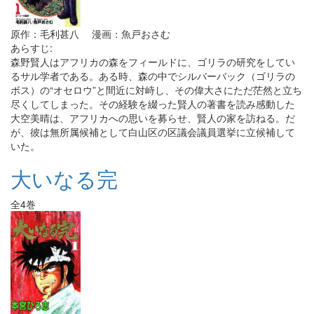
原作：毛利甚八 漫画：魚戸おさむ
あらすじ:
森野賢人はアフリカの森をフィールドに、ゴリラの研究をしてい
るサル学者である。ある時、森の中でシルバーバック（ゴリラの
ボス）の“オセロウ”と間近に対峙し、その偉大さにただ茫然と立ち
尽くしてしまった。その経験を綴った賢人の著書を読み感動した
大空美晴は、アフリカへの思いを募らせ、賢人の家を訪ねる。だ
が、彼は無所属候補として白山区の区議会議員選挙に立候補して
いた。
大いなる完
全4巻