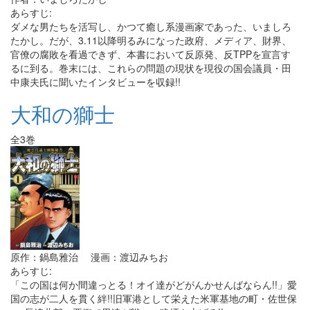
あらすじ:
ダメな男たちを活写し、かつて癒し系漫画家であった、いましろ
たかし。だが、3.11以降明るみになった政府、メディア、財界、
官僚の腐敗を看過できず、本書において反原発、反TPPを宣言す
るに到る。巻末には、これらの問題の現状を現役の国会議員・田
中康夫氏に聞いたインタビューを収録!!
大和の獅士
全3巻
原作：鍋島雅治 漫画：渡辺みちお
あらすじ:
「この国は何か間違っとる！オイ達がどがんかせんばならん!!」愛
国の志が二人を貫く絆!!旧軍港として栄えた米軍基地の町・佐世保