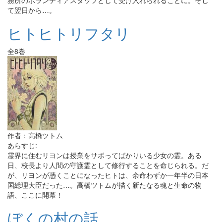
務所のボランティアスタッフとして受け入れられることに。そし
て翌日から…。
ヒトヒトリフタリ
全8巻
作者：高橋ツトム
あらすじ:
霊界に住むリヨンは授業をサボってばかりいる少女の霊。ある
日、校長より人間の守護霊として修行することを命じられる。だ
が、リヨンが憑くことになったヒトは、余命わずか一年半の日本
国総理大臣だった…。高橋ツトムが描く新たなる魂と生命の物
語、ここに開幕！
ぼくの村の話