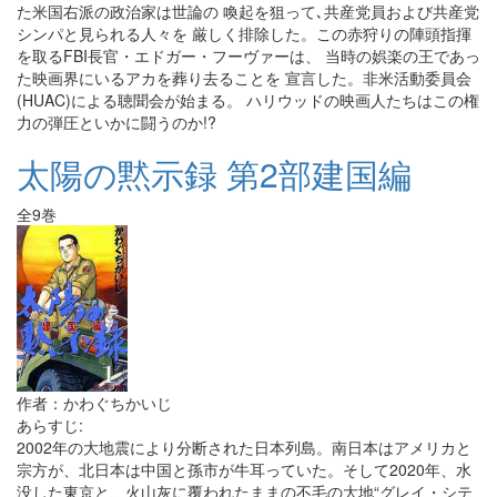
た米国右派の政治家は世論の 喚起を狙って､共産党員および共産党
シンパと見られる人々を 厳しく排除した。この赤狩りの陣頭指揮
を取るFBI長官・エドガー・フーヴァーは、 当時の娯楽の王であっ
た映画界にいるアカを葬り去ることを 宣言した。非米活動委員会
(HUAC)による聴聞会が始まる。 ハリウッドの映画人たちはこの権
力の弾圧といかに闘うのか!?
太陽の黙示録 第2部建国編
全9巻
作者：かわぐちかいじ
あらすじ:
2002年の大地震により分断された日本列島。南日本はアメリカと
宗方が、北日本は中国と孫市が牛耳っていた。そして2020年、水
没した東京と、火山灰に覆われたままの不毛の大地“グレイ・シテ