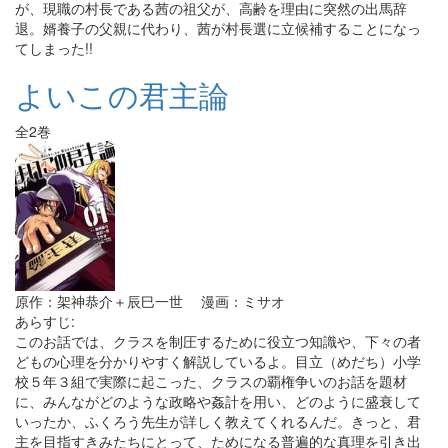
が、現職の村長である茜の祖父が、高齢を理由に突然の出馬辞
退。婿養子の父親に代わり、茜が村長選に立候補することになっ
てしまった!!
よいこの君主論
全2巻
原作：架神恭介＋辰巳一世 漫画：ミサオ
あらすじ:
このお話では、クラスを制圧するために役立つ知識や、下々の者
どもの心理を分かりやすく解説しているよ。目立（めだち）小学
校５年３組で実際に起こった、クラスの覇権争いのお話を題材
に、みんながどのような政略や姦計を用い、どのように盛衰して
いったか、ふくろう先生が詳しく教えてくれるんだ。きっと、君
主を目指すきみたちにとって、ためになる普遍的な真理を引き出