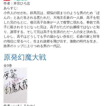
作者：本宮ひろ志
あらすじ:
小作人のせがれ、鉄馬完は、煩悩の固まりのような男のため「ぼ
んの」とあだ名される悪たれだ。大地主石倉の一人娘、高子を犯
した完のもとに、後日高子自身が一人で復讐に現れる。拳銃で高
子に殺されそうになった完は、高子がただのお嬢様ではないと知
り、謝罪する。そして完は高子を生涯のただ一人の女と決める。
しかし、高子はどうしても手の届かない存在だ。石倉の家と対等
の地位に登るべく、生まれ故郷を飛び出す。激動の時代を生き、
政界のトップに上りつめる男の一代記。
原発幻魔大戦
全3巻
作者：いましろたかし