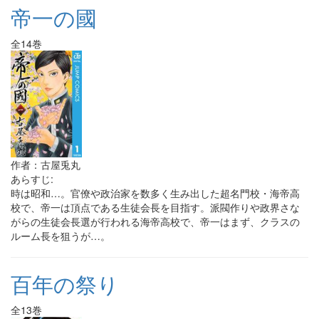
帝一の國
全14巻
作者：古屋兎丸
あらすじ:
時は昭和…。官僚や政治家を数多く生み出した超名門校・海帝高
校で、帝一は頂点である生徒会長を目指す。派閥作りや政界さな
がらの生徒会長選が行われる海帝高校で、帝一はまず、クラスの
ルーム長を狙うが…。
百年の祭り
全13巻