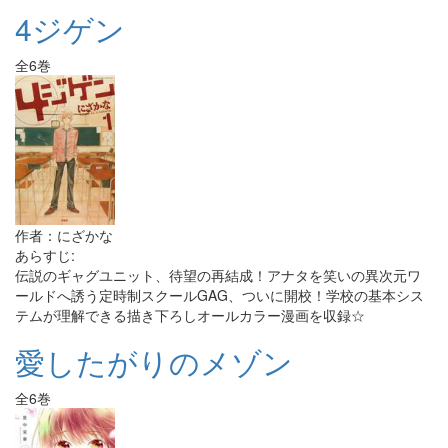
4ジゲン
全6巻
作者：にざかな
あらすじ:
伝説のギャグユニット、待望の再結成！アナタを笑いの異次元ワ
ールドへ誘う定時制スクールGAG、ついに開校！学校の基本シス
テムが理解できる描き下ろしオールカラー漫画を収録☆
愛したがりのメゾン
全6巻