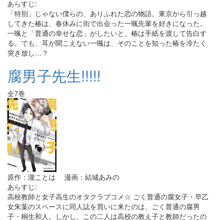
あらすじ:
「特別」じゃない僕らの、ありふれた恋の物語。東京から引っ越
してきた椿は、春休みに街で出会った一颯先輩を好きになった。
一颯と「普通の幸せな恋」がしたいと、椿は手紙を渡して告白す
る。でも、耳が聞こえない一颯は、そのことを知った椿を冷たく
突き放し…？
腐男子先生!!!!!
全7巻
原作：瀧ことは 漫画：結城あみの
あらすじ:
高校教師と女子高生のオタクラブコメ☆ ごく普通の腐女子・早乙
女朱葉のスペースに同人誌を買いに来たのは、ごく普通の腐男
子・桐生和人。しかし、この二人は高校の教え子と教師だったの