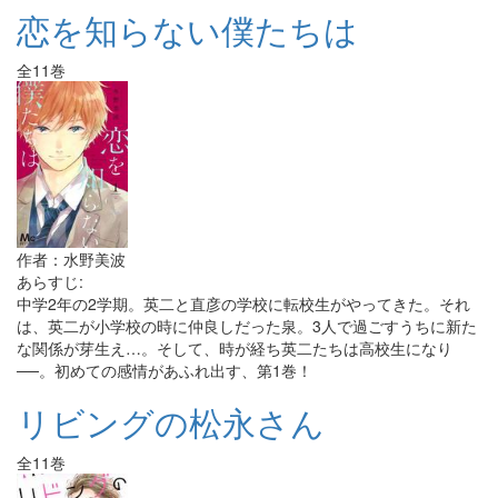
恋を知らない僕たちは
全11巻
作者：水野美波
あらすじ:
中学2年の2学期。英二と直彦の学校に転校生がやってきた。それ
は、英二が小学校の時に仲良しだった泉。3人で過ごすうちに新た
な関係が芽生え…。そして、時が経ち英二たちは高校生になり
──。初めての感情があふれ出す、第1巻！
リビングの松永さん
全11巻