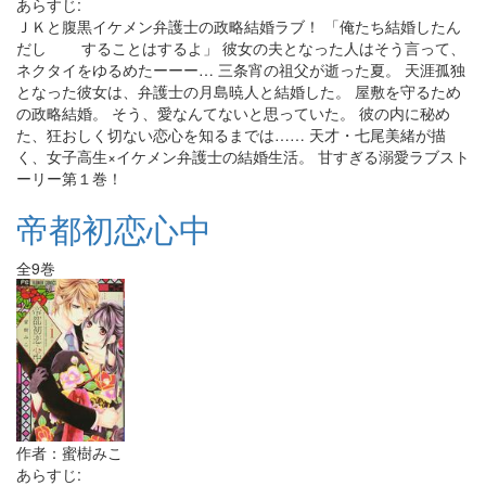
あらすじ:
ＪＫと腹黒イケメン弁護士の政略結婚ラブ！ 「俺たち結婚したん
だし することはするよ」 彼女の夫となった人はそう言って、
ネクタイをゆるめたーーー… 三条宵の祖父が逝った夏。 天涯孤独
となった彼女は、弁護士の月島暁人と結婚した。 屋敷を守るため
の政略結婚。 そう、愛なんてないと思っていた。 彼の内に秘め
た、狂おしく切ない恋心を知るまでは…… 天才・七尾美緒が描
く、女子高生×イケメン弁護士の結婚生活。 甘すぎる溺愛ラブスト
ーリー第１巻！
帝都初恋心中
全9巻
作者：蜜樹みこ
あらすじ: