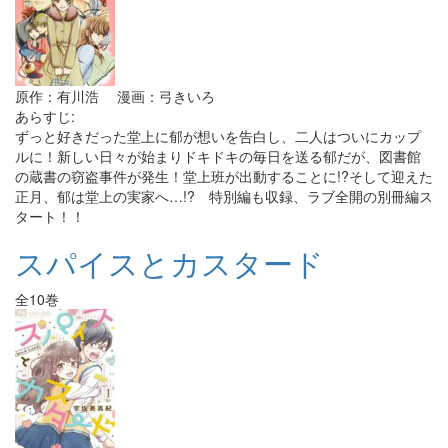
原作：有川浩 漫画：弓きいろ
あらすじ:
ずっと好きだった堂上に郁が想いを告白し、二人はついにカップ
ルに！新しい日々が始まりドキドキの毎日を送る郁だが、図書館
の蔵書の窃盗事件が発生！堂上班が出動することに!?そして迎えた
正月、郁は堂上の実家へ…!? 特別編も収録、ラブ全開の別冊編ス
タート！！
スパイスとカスタード
全10巻