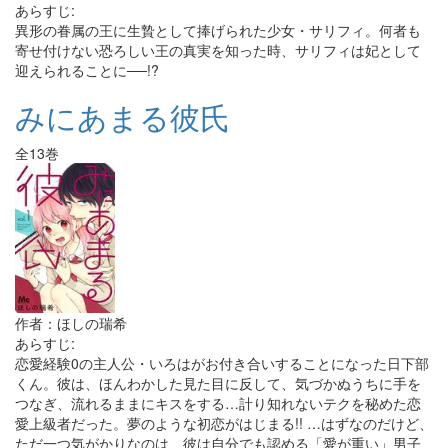
あらすじ:
異形の眷属の王に生贄として捧げられた少女・サリフィ。何者も
寄せ付けない恐ろしい王の真実を知った時、サリフィは妃として
迎えられることに──!?
みにあまる彼氏
全13巻
作者：ほしの瑞希
あらすじ:
恋愛経験0の主人公・いろはがお付き合いすることになった日下部
くん。彼は、ほんわかした見た目に反して、気づかぬうちに手を
つなぎ、流れるままにキスをする…計り知れないテクを秘めた恋
愛上級者だった。夢のような初恋がはじまる!! …はずなのだけど、
ただ一つ気がかりなのは、彼は自分でも認める「愛が重い」男子