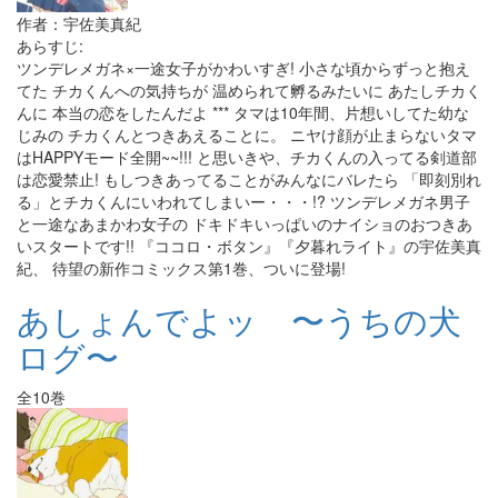
作者：宇佐美真紀
あらすじ:
ツンデレメガネ×一途女子がかわいすぎ! 小さな頃からずっと抱え
てた チカくんへの気持ちが 温められて孵るみたいに あたしチカく
んに 本当の恋をしたんだよ *** タマは10年間、片想いしてた幼な
じみの チカくんとつきあえることに。 ニヤけ顔が止まらないタマ
はHAPPYモード全開~~!!! と思いきや、チカくんの入ってる剣道部
は恋愛禁止! もしつきあってることがみんなにバレたら 「即刻別れ
る」とチカくんにいわれてしまいー・・・!? ツンデレメガネ男子
と一途なあまかわ女子の ドキドキいっぱいのナイショのおつきあ
いスタートです!! 『ココロ・ボタン』『夕暮れライト』の宇佐美真
紀、 待望の新作コミックス第1巻、ついに登場!
あしょんでよッ 〜うちの犬
ログ〜
全10巻