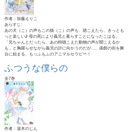
作者：加藤えりこ
あらすじ:
あの犬（こ）の声もこの猫（こ）の声も、聴こえたら、きっとも
っと楽しい♪ 母の死により義兄と暮らすことになったこはる。
「兄ちゃんとだったら、あの時聴こえた動物の声が聞こえるか
も」と胸躍らせながら義兄の許に向かうのだが…。函館の街を舞
台に始まる、もっふもふのアニマルセラピー！
ふつうな僕らの
全7巻
作者：湯木のじん