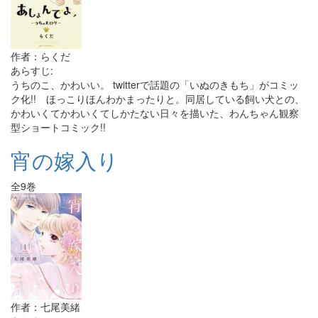
作者：らくだ
あらすじ:
うちのこ、かわいい。 twitterで話題の「いぬのきもち」がコミッ
ク化!! ほっこりほんわかまったりと。同居している飼い犬との、
かわいくてかわいくてしかたない日々を描いた、わんちゃん観察
型ショートコミック!!
宵の嫁入り
全9巻
作者：七尾美緒