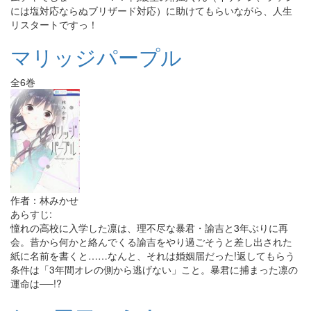
には塩対応ならぬブリザード対応）に助けてもらいながら、人生
リスタートですっ！
マリッジパープル
全6巻
作者：林みかせ
あらすじ:
憧れの高校に入学した凛は、理不尽な暴君・諭吉と3年ぶりに再
会。昔から何かと絡んでくる諭吉をやり過ごそうと差し出された
紙に名前を書くと……なんと、それは婚姻届だった!返してもらう
条件は「3年間オレの側から逃げない」こと。暴君に捕まった凛の
運命は──!?