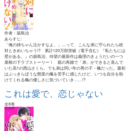
作者：築島治
あらすじ:
「俺の姉ちゃん泣かすなよ。」…って、こんな弟に守られたら絶
対ときめいちゃう!? 累計120万部突破（電子含む）『私たちには
壁がある。』の築島治、待望の最新作は義理のきょうだいの一つ
屋根の下ラブストーリー！ 親の再婚で「弟」ができると喜んで
いた高1の西山さくら。でも弟は同い年の男の子・楓だった。最初
はぶっきらぼうな態度の楓を苦手に感じたけど、いつも自分を助
けてくれる楓の優しさに気づいていき……!?
これは愛で、恋じゃない
全8巻