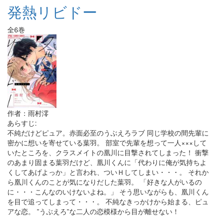
発熱リビドー
全6巻
作者：雨村澪
あらすじ:
不純だけどピュア。赤面必至のうぶえろラブ 同じ学校の間先輩に
密かに想いを寄せている葉羽。 部室で先輩を想って一人×××して
いたところを、クラスメイトの凰川に目撃されてしまった！ 衝撃
のあまり固まる葉羽だけど、凰川くんに「代わりに俺が気持ちよ
くしてあげよっか」と言われ、ついＨしてしまい・・・。 それか
ら凰川くんのことが気になりだした葉羽。 「好きな人がいるの
に・・・こんなのいけないよね。」 そう思いながらも、凰川くん
を目で追ってしまって・・・。 不純なきっかけから始まる、ピュ
アな恋。 ”うぶえろ”な二人の恋模様から目が離せない！