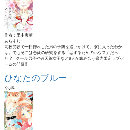
作者：里中実華
あらすじ:
高校受験で一目惚れした男の子爽を追いかけて、寮に入ったわか
ば。でもそこは恋愛の研究をする「恋するためのハウス」だっ
た!? クール男子や破天荒女子など6人が絡み合う寮内限定ラブゲ
ームの開幕!!
ひなたのブルー
全6巻