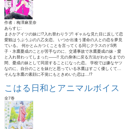
作者：梅澤麻里奈
あらすじ:
まさかアイツの妹に!?入れ替わりラブ! ギャルな見た目に反して恋
愛観はうぶうぶの八乙女恋。 いつか出逢う運命の人との恋を夢見
ている。 何かとムカつくことを言ってくる同じクラスのドS男
子・氷鷹憂成のことが苦手なのに、交通事故で氷鷹憂成の妹・愛
と入れ替わってしまった――!! 元の身体に戻る方法がわかるまでの
間、憂成の妹として同居することになった恋。 学校では嫌なヤツ
なのに、自分のことを妹だと思っている氷鷹はすごく優しくて…
そんな氷鷹の素顔に不覚にもときめいた恋は…!?
こはる日和とアニマルボイス
全7巻