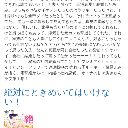
できれば誰でもいい！」と割り切って、三浦真夏と結婚したあ
み。 ぶっちゃけ彼がイケメンだったのはラッキーだったけど、そ
れ以外はもし全部ダメだったとしても、それでいいって正直思っ
てた。 でも一緒に暮らして見えてきたのは、真夏の素敵なところ
ばかり。 優しいし、家事も当たり前のように分担してくれるし。
けど男っぽくもあって、浮気した元カレも撃退してくれた。 それ
に、家族のことも大事にしてくれて… こんなの、好きになっちゃ
っても仕方ないよね？？ だったら“本当の夫婦”になればいいかな
って思った矢先、なんと真夏が同じ会社だったと発覚！？ ヤバ
イ、会社に結婚したって言ってなかったーーー！！ これってもし
かして、、、秘密の社内結婚ってこと！？ プレミアＣｈｅｅｓ
ｅ！とアンドフラワーでＷ連載中の 売れっ子ルーキー・藤原えみ
が描く、電撃婚からの…内緒の社内恋愛。 オトナの甘々胸きゅん
ラブ第１巻！
絶対にときめいてはいけな
い！
全9巻