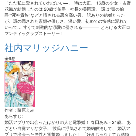
「ただ私に愛されていればいい―」 時は大正。 16歳の少女・吉野
花織が結婚したのは 20歳で伯爵・社長の美園環。 環は“毒の伯
爵”“死神貴族”などと噂される悪名高い男。 訳ありの結婚だった
が、環の隠された素顔や優しさ、深い愛、初めての快感に溺れて
いって… 甘くて刺激的な溺愛に侵される―――― とろける大正ロ
マンティックラブストーリー！
社内マリッジハニー
全9巻
作者：藤原えみ
あらすじ:
婚活アプリで出会ったばかりの人と電撃婚！ 春田あみ・24歳。 あ
ざとい自覚アリな女子。 彼氏に浮気されて婚約解消して、 婚活ア
プリで出会った男性と電撃婚しました！ 「好きじゃなくても結婚