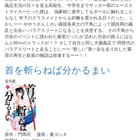
義足生活の日々を送る高校生。 中学生までサッカー部のエースス
トライカーだった彼は、 強豪校に進学してもボールに触れること
もなく 年下のクラスメイトからも距離を置かれる日々だった。 し
かしーー ややうさんくさい義肢装具士の千鳥によって競技用の義
足と出会い パラアスリートになることを決意する。 その千鳥から
渋谷のイベントに誘われた菊里だったが 訪れた渋谷の路上にはな
んと60ｍのトラックが！？ そして自分と同じ大腿義足で 同世代の
パラアスリートと走ることにーー “新しい”第一歩を走り出した菊
里の再生と歓喜の物語は加速するーー！！
首を斬らねば分かるまい
全5巻
原作：門馬司 漫画：奏ヨシキ