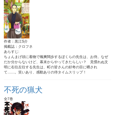
作者：黒江S介
掲載誌：クロフネ
あらすじ:
ちょんまげ頭に着物で颯爽闊歩するぼくらの先生は、お侍。なぜ
だか分からないけど、幕末からやってきたらしい？ 見慣れぬ文
明に右往左往する先生は、町の皆さんの好奇の目に晒され
て……。笑いあり、感動ありの侍タイムスリップ！
不死の猟犬
全7巻