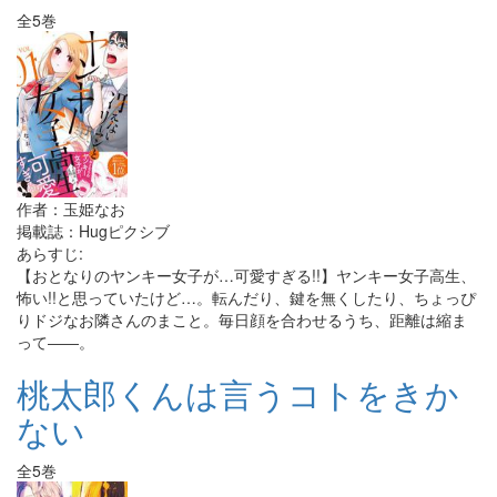
全5巻
作者：玉姫なお
掲載誌：Hugピクシブ
あらすじ:
【おとなりのヤンキー女子が…可愛すぎる!!】ヤンキー女子高生、
怖い!!と思っていたけど…。転んだり、鍵を無くしたり、ちょっぴ
りドジなお隣さんのまこと。毎日顔を合わせるうち、距離は縮ま
って――。
桃太郎くんは言うコトをきか
ない
全5巻