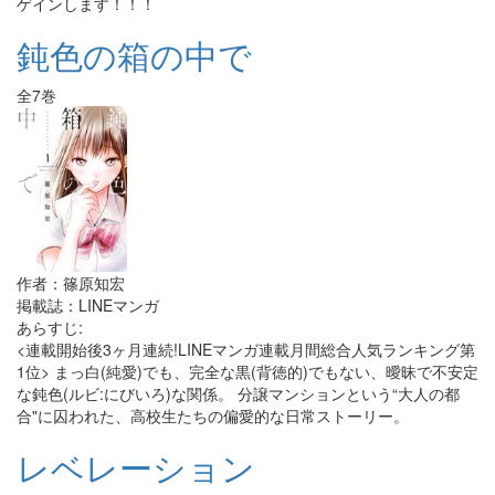
ゲインします！！！
鈍色の箱の中で
全7巻
作者：篠原知宏
掲載誌：LINEマンガ
あらすじ:
<連載開始後3ヶ月連続!LINEマンガ連載月間総合人気ランキング第
1位> まっ白(純愛)でも、完全な黒(背徳的)でもない、曖昧で不安定
な鈍色(ルビ:にびいろ)な関係。 分譲マンションという“大人の都
合"に囚われた、高校生たちの偏愛的な日常ストーリー。
レベレーション