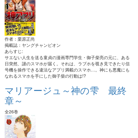
作者：栗原正尚
掲載誌：ヤングチャンピオン
あらすじ:
サエない人生を送る童貞の漫画専門学生・御子柴亮の元に、ある
日突然、謎のスマホが届く。それは、ラブホを覗き見できたり信
号機を操作できる違法なアプリ満載のスマホ…。神にも悪魔にも
なれるスマホを手にした御子柴の行動は!?
マリアージュ～神の雫 最終
章～
全26巻