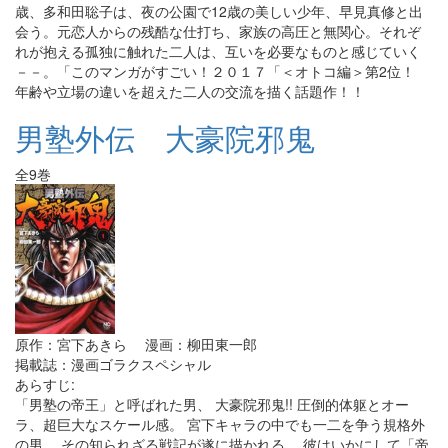
歳、多和田聡子は、夜の公園で12歳の美しい少年、早見真修と出
会う。元恋人からの残酷な仕打ち、家族の高圧と無関心。それぞ
れが抱える孤独に触れた二人は、互いを必要なものと感じていく
－－。「このマンガがすごい！２０１７「＜オトコ編＞第2位！
年齢や立場の違いを超えた二人の交流を描く話題作！！
男塾外伝 大豪院邪鬼
全9巻
原作：宮下あきら 漫画：柳田東一郎
掲載誌：漫画ゴラクスペシャル
あらすじ:
「男塾の帝王」と呼ばれた男、 大豪院邪鬼!! 圧倒的体躯とオー
ラ、超巨大なスケール感。 宮下キャラの中でも一二を争う規格外
の男、 その知られざる戦記が遂に描かれる。 彼はいかにして「帝