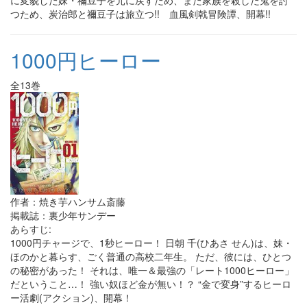
に変貌した妹・禰豆子を元に戻すため、また家族を殺した鬼を討
つため、炭治郎と禰豆子は旅立つ!! 血風剣戟冒険譚、開幕!!
1000円ヒーロー
全13巻
作者：焼き芋ハンサム斎藤
掲載誌：裏少年サンデー
あらすじ:
1000円チャージで、1秒ヒーロー！ 日朝 千(ひあさ せん)は、妹・
ほのかと暮らす、ごく普通の高校二年生。 ただ、彼には、ひとつ
の秘密があった！ それは、唯一＆最強の「レート1000ヒーロー」
だということ…！ 強い奴ほど金が無い！？ “金で変身”するヒーロ
ー活劇(アクション)、開幕！