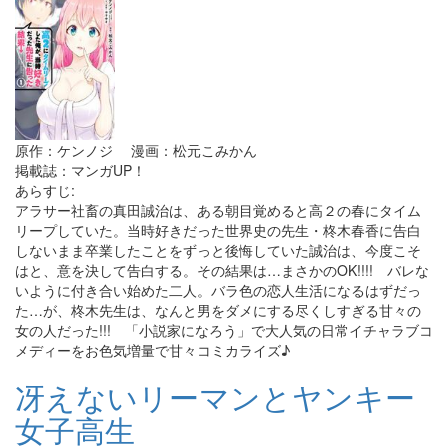
原作：ケンノジ 漫画：松元こみかん
掲載誌：マンガUP！
あらすじ:
アラサー社畜の真田誠治は、ある朝目覚めると高２の春にタイム
リープしていた。当時好きだった世界史の先生・柊木春香に告白
しないまま卒業したことをずっと後悔していた誠治は、今度こそ
はと、意を決して告白する。その結果は…まさかのOK!!!! バレな
いように付き合い始めた二人。バラ色の恋人生活になるはずだっ
た…が、柊木先生は、なんと男をダメにする尽くしすぎる甘々の
女の人だった!!! 「小説家になろう」で大人気の日常イチャラブコ
メディーをお色気増量で甘々コミカライズ♪
冴えないリーマンとヤンキー
女子高生