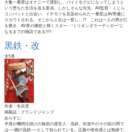
大亀一番星はオナニーで遅刻し、バイトをクビになってしまうと
いう堕ちた生活を送る童貞。しかしそんな矢先、AV監督・くじら
コンバットと出会い、イチモツを見染められた一番星はAV男優に
スカウトされる。そこから人生は一変し…!? これは一人の男が己
を磨き、AV界の燦然と輝くスター・“ミリオンダラーディガー”に
なるまでの物語である!!!!!
黒鉄・改
全5巻
作者：冬目景
掲載誌：グランドジャンプ
あらすじ:
半身が機関仕掛けの無宿の渡世人・迅鉄。街道中のその筋の間で
は──鋼の迅鉄──として知られている。正義や使命感とは無縁で、