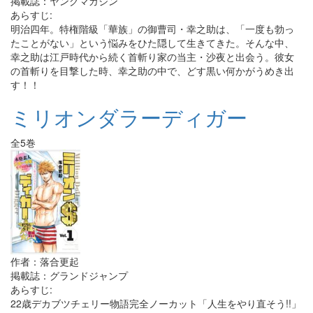
掲載誌：ヤングマガジン
あらすじ:
明治四年。特権階級「華族」の御曹司・幸之助は、「一度も勃っ
たことがない」という悩みをひた隠して生きてきた。そんな中、
幸之助は江戸時代から続く首斬り家の当主・沙夜と出会う。彼女
の首斬りを目撃した時、幸之助の中で、どす黒い何かがうめき出
す！！
ミリオンダラーディガー
全5巻
作者：落合更起
掲載誌：グランドジャンプ
あらすじ:
22歳デカブツチェリー物語完全ノーカット「人生をやり直そう!!」