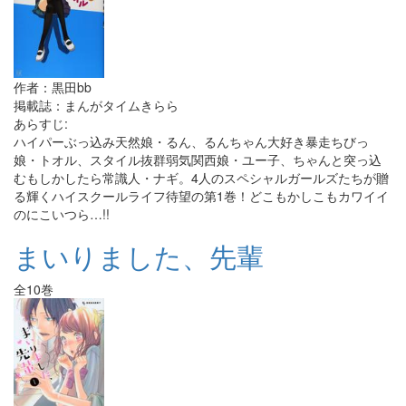
作者：黒田bb
掲載誌：まんがタイムきらら
あらすじ:
ハイパーぶっ込み天然娘・るん、るんちゃん大好き暴走ちびっ
娘・トオル、スタイル抜群弱気関西娘・ユー子、ちゃんと突っ込
むもしかしたら常識人・ナギ。4人のスペシャルガールズたちが贈
る輝くハイスクールライフ待望の第1巻！どこもかしこもカワイイ
のにこいつら…!!
まいりました、先輩
全10巻