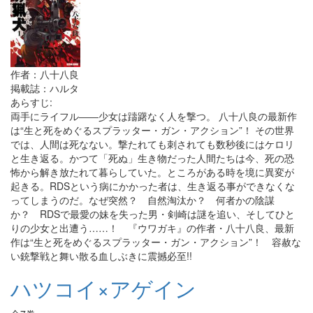
作者：八十八良
掲載誌：ハルタ
あらすじ:
両手にライフル――少女は躊躇なく人を撃つ。 八十八良の最新作
は“生と死をめぐるスプラッター・ガン・アクション”！ その世界
では、人間は死なない。撃たれても刺されても数秒後にはケロリ
と生き返る。かつて「死ぬ」生き物だった人間たちは今、死の恐
怖から解き放たれて暮らしていた。ところがある時を境に異変が
起きる。RDSという病にかかった者は、生き返る事ができなくな
ってしまうのだ。なぜ突然？ 自然淘汰か？ 何者かの陰謀
か？ RDSで最愛の妹を失った男・剣崎は謎を追い、そしてひと
りの少女と出遭う……！ 『ウワガキ』の作者・八十八良、最新
作は“生と死をめぐるスプラッター・ガン・アクション”！ 容赦な
い銃撃戦と舞い散る血しぶきに震撼必至!!
ハツコイ×アゲイン