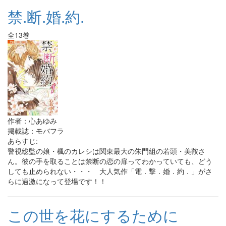
禁.断.婚.約.
全13巻
作者：心あゆみ
掲載誌：モバフラ
あらすじ:
警視総監の娘・楓のカレシは関東最大の朱門組の若頭・美鞍さ
ん。彼の手を取ることは禁断の恋の扉ってわかっていても、どう
しても止められない・・・ 大人気作「電．撃．婚．約．」がさ
らに過激になって登場です！！
この世を花にするために