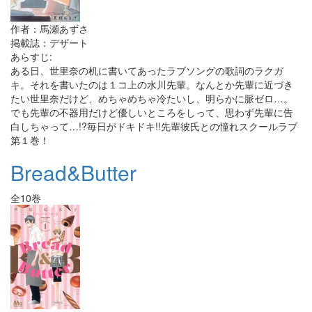
作者：馬瀬あずさ
掲載誌：デザート
あらすじ:
ある日、世里奈の机に書いてあったラブソングの歌詞のラクガ
キ。それを書いたのは１コ上の水川先輩。なんとか先輩に近づき
たい世里奈だけど、めちゃめちゃ冷たいし、明らかに脈ゼロ…。
でも先輩の不器用だけど優しいところをしって、思わず先輩に告
白しちゃって…!?毎日がドキドキ!!先輩彼氏との憧れスクールラブ
第１巻！
Bread&Butter
全10巻