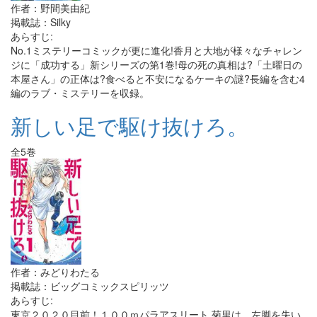
作者：野間美由紀
掲載誌：Silky
あらすじ:
No.1ミステリーコミックが更に進化!香月と大地が様々なチャレン
ジに「成功する」新シリーズの第1巻!母の死の真相は?「土曜日の
本屋さん」の正体は?食べると不安になるケーキの謎?長編を含む4
編のラブ・ミステリーを収録。
新しい足で駆け抜けろ。
全5巻
作者：みどりわたる
掲載誌：ビッグコミックスピリッツ
あらすじ:
東京２０２０目前！１００ｍパラアスリート 菊里は、左脚を失い