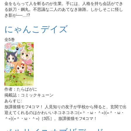
金をもらって人を斬るのが生業。手には、人格を持ち会話ができ
る妖刀・鋼丸。不思議な二人のあてなき旅路。しかしそこに怪し
き影が──…!?
にゃんこデイズ
全5巻
作者：たらばがに
掲載誌：コミックキューン
あらすじ:
放課後猫モフ4コマ！ 人見知りの友子が学校から帰ると、玄関で出
迎えてくれるのはかわいいネコネコネコ(=＾・ω・＾=)(=＾・ω・
＾=)(=＾・ω・＾=)［3匹］。放課後猫モフ4コマ！