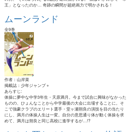
王」となったのか… 奇跡の瞬間が超絶画力で明かされる！
ムーンランド
全9巻
作者：山岸菜
掲載誌：少年ジャンプ＋
あらすじ:
体操に夢中な中学3年生・天原満月。今まで試合に興味がなかった
ものの、ひょんなことから中学最後の大会に出場することに。そ
こで強豪クラブのエリート選手・堂ヶ瀬朔良の演技を目の当たり
にし、満月の体操人生は一変。自分の意思通り体が動く体操を求
めて、満月は朔良と同じ高校に進学するが…!?