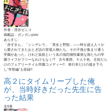
作者：澄谷ゼニコ
掲載誌：ガンガンpixiv
あらすじ:
「赤ずきん」「シンデレラ」「美女と野獣」――時を超え人々か
ら愛されてきたおとぎ話の登場人物たち。その子孫が集まり通う
学園があった。けれど血筋という名の強烈個性爆発な孫たちの学
園ライフがフツーなわけもなく!? 古今東西、十人十色、主役だら
けのフェアリーテイル学園コメディー!! 単行本だけの描き下ろ
し“学祭編”も収録!!
高２にタイムリープした俺
が、当時好きだった先生に告
った結果
全5巻