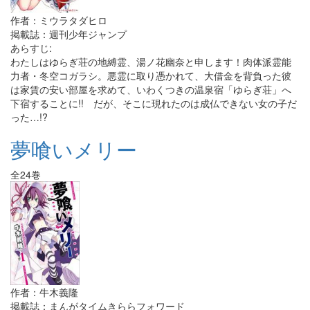
作者：ミウラタダヒロ
掲載誌：週刊少年ジャンプ
あらすじ:
わたしはゆらぎ荘の地縛霊、湯ノ花幽奈と申します！肉体派霊能
力者・冬空コガラシ。悪霊に取り憑かれて、大借金を背負った彼
は家賃の安い部屋を求めて、いわくつきの温泉宿「ゆらぎ荘」へ
下宿することに!! だが、そこに現れたのは成仏できない女の子だ
った…!?
夢喰いメリー
全24巻
作者：牛木義隆
掲載誌：まんがタイムきららフォワード