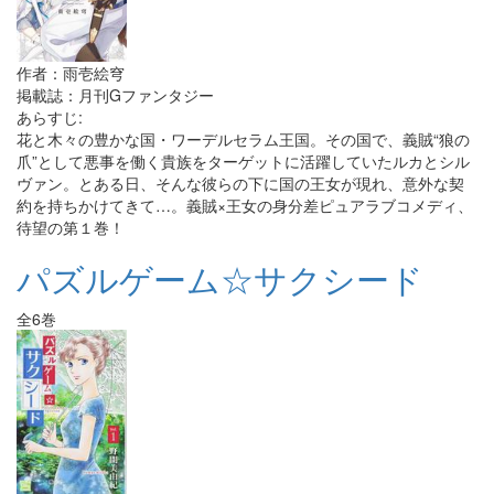
作者：雨壱絵穹
掲載誌：月刊Gファンタジー
あらすじ:
花と木々の豊かな国・ワーデルセラム王国。その国で、義賊“狼の
爪”として悪事を働く貴族をターゲットに活躍していたルカとシル
ヴァン。とある日、そんな彼らの下に国の王女が現れ、意外な契
約を持ちかけてきて…。義賊×王女の身分差ピュアラブコメディ、
待望の第１巻！
パズルゲーム☆サクシード
全6巻