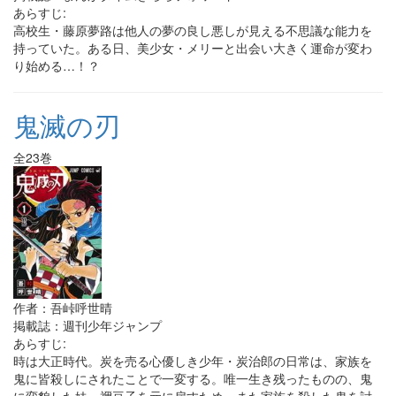
あらすじ:
高校生・藤原夢路は他人の夢の良し悪しが見える不思議な能力を
持っていた。ある日、美少女・メリーと出会い大きく運命が変わ
り始める…！？
鬼滅の刃
全23巻
作者：吾峠呼世晴
掲載誌：週刊少年ジャンプ
あらすじ:
時は大正時代。炭を売る心優しき少年・炭治郎の日常は、家族を
鬼に皆殺しにされたことで一変する。唯一生き残ったものの、鬼