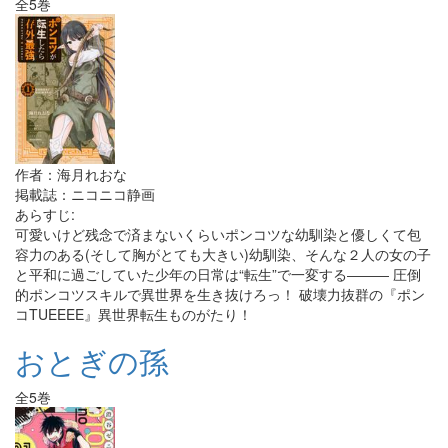
全5巻
作者：海月れおな
掲載誌：ニコニコ静画
あらすじ:
可愛いけど残念で済まないくらいポンコツな幼馴染と優しくて包
容力のある(そして胸がとても大きい)幼馴染、そんな２人の女の子
と平和に過ごしていた少年の日常は“転生”で一変する――― 圧倒
的ポンコツスキルで異世界を生き抜けろっ！ 破壊力抜群の『ポン
コTUEEEE』異世界転生ものがたり！
おとぎの孫
全5巻