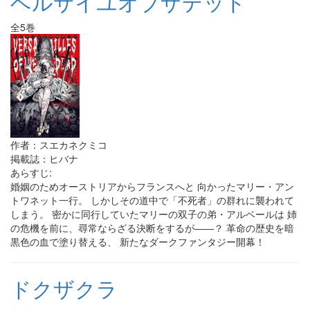
ベルサイユオブザデッド
全5巻
作者：スエカネクミコ
掲載誌：ヒバナ
あらすじ:
婚姻のためオーストリアからフランスへと 向かったマリー・アン
トワネット一行。 しかしその道中で「不死者」の群れに襲われて
しまう。 密かに同行していたマリーの双子の弟・アルベールは 姉
の危機を前に、尋常ならざる決断をするが――？ 革命の歴史を暗
黒色の血で塗り替える、 新たなダークファンタジー開幕！
ドクザクラ