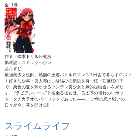
全11巻
作者：松本ドリル研究所
掲載誌：コミックヘヴン
あらすじ:
最強美少女絵師、熱描の王道バトルロマンス!! 田舎で暮らすロボッ
ト好きな少年・良太郎は、縁結びの伝説を持つ桜・荘厳桜の下
で、栗色の髪を輝かせるツンデレ美少女と劇的な出会いを果た
す。 “ラビアンローズ”と名乗る彼女は、良太郎の憧れのロボッ
ト・タヂカラオのパイロットであった――。 少年の恋と戦いの
日々が今、幕を開ける!!
スライムライフ