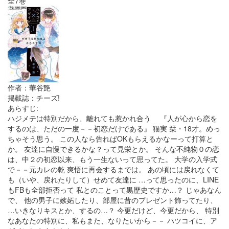
全7巻
作者：華谷艶
掲載誌：チーズ!
あらすじ:
ハジメテは特別だから、離れても惹かれ合う 『人が心から恋を
するのは、ただの一度－－初恋だけである』 猫実 栞・18才。めっ
ちゃそう思う。 この人なら告ればOKもらえるかなーって打算と
か。 友達に自慢できるかな？って見栄とか。 そんな不純物０の恋
は、中２の初恋以来、もう一生ないって思ってた。 大学の入学式
で－－元カレの乾 爽悟に再会するまでは。 あの頃には戻れなくて
も（いや、戻れたりして）せめて友達に …って思ったのに、LINE
もFBも全部拒否って 私とのことって黒歴史ですか…？ じゃあなん
で、 他の男子に嫉妬したり、部屋に昔のプレゼント飾ってたり、
…いきなりキスとか、するの…？ 今更だけど、今更だから、 特別
なあなたの特別に、私もまた、なりたいから－－ ハツコイに、ア