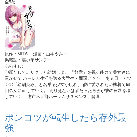
全5巻
原作：MITA 漫画：山本やみー
掲載誌：裏少年サンデー
あらすじ:
印鑑だして。サクラと結婚しよ。 「好意」を視る能力で美女達に
貢がせて ハーレム生活を送る大学生・両国アツシ。 ある日、アツ
シの「幼馴染み」と名乗る少女が現れ、 彼に愛されたい執着で周
囲の女に××していく。 ありえないはずだった再会が彼の日常を壊
していく… 逃亡不可能ハーレムサスペンス、開幕！
ポンコツが転生したら存外最
強