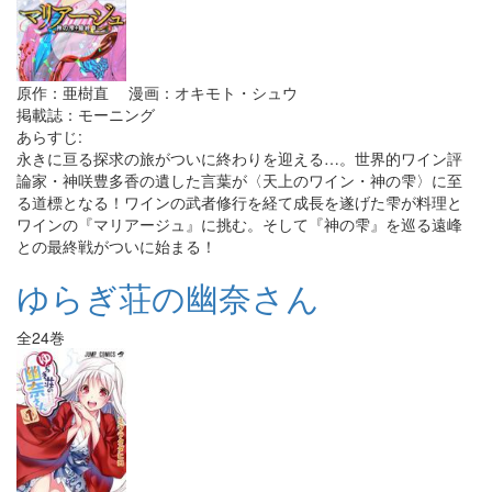
原作：亜樹直 漫画：オキモト・シュウ
掲載誌：モーニング
あらすじ:
永きに亘る探求の旅がついに終わりを迎える…。世界的ワイン評
論家・神咲豊多香の遺した言葉が〈天上のワイン・神の雫〉に至
る道標となる！ワインの武者修行を経て成長を遂げた雫が料理と
ワインの『マリアージュ』に挑む。そして『神の雫』を巡る遠峰
との最終戦がついに始まる！
ゆらぎ荘の幽奈さん
全24巻