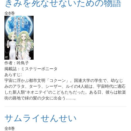
きみを死なせないための物語
全8巻
作者：吟鳥子
掲載誌：ミステリーボニータ
あらすじ:
宇宙に浮かぶ都市文明「コクーン」。国連大学の学生で、幼なじ
みのアラタ、ターラ、シーザー、ルイの4人組は、宇宙時代に適応
した新人類“ネオニテイ”のこどもたちだった。ある日、彼らは歓楽
街の路地で緑の髪の少女に出会う……。
サムライせんせい
全8巻