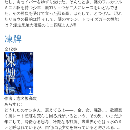
たし、両セイバーをゆずり受けた。そんなとき、謎のフルカウル
ミニ四駆を持つ少年、鷹羽リョウが二人にレースをいどんでき
た。その勝負を受けて立った烈＆豪。はたして、とつぜん、現れ
たリョウの目的は!? そして、謎のマシン、トライダガーの性能
は!? 爆走兄弟大活躍のミニ四駆まんが!!
凍牌
全12巻
作者：志名坂高次
あらすじ:
どうしたのオジさん、震えてるよ――。金、女、臓器…、欲望蠢
く裏レート雀荘を荒らし回る男がいるという。その男、いまだ少
年にして、冷徹なる思考、冷艶なる打牌、裏世界からは＜氷のＫ
＞と呼ばれているが、自宅には少女を飼っていると噂される…。