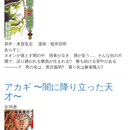
原作：来賀友志 漫画：嶺岸信明
あらすじ:
ネオンが落とす闇の中、弱者が泣き、屑が笑う…。そんな街の片
隅で、語り継がれる勝負が生まれる!! 勝ち続ける背中がある
─────!! 男の名は、黒沢義明!! 通り名は麻雀職人!!
アカギ 〜闇に降り立った天
才〜
全36巻