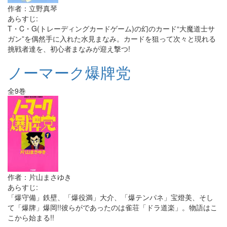
作者：立野真琴
あらすじ:
T・C・G(トレーディングカードゲーム)の幻のカード“大魔道士サ
ガン”を偶然手に入れた水見まなみ。カードを狙って次々と現れる
挑戦者達を、初心者まなみが迎え撃つ!
ノーマーク爆牌党
全9巻
作者：片山まさゆき
あらすじ:
「爆守備」鉄壁、「爆役満」大介、「爆テンパネ」宝燈美、そし
て「爆牌」爆岡!!彼らがであったのは雀荘「ドラ道楽」。物語はこ
こから始まる!!