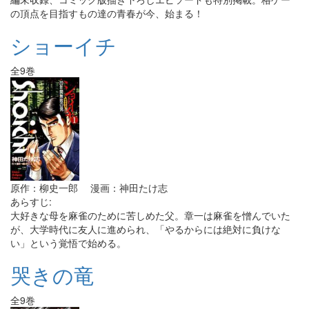
の頂点を目指すもの達の青春が今、始まる！
ショーイチ
全9巻
原作：柳史一郎 漫画：神田たけ志
あらすじ:
大好きな母を麻雀のために苦しめた父。章一は麻雀を憎んでいた
が、大学時代に友人に進められ、「やるからには絶対に負けな
い」という覚悟で始める。
哭きの竜
全9巻