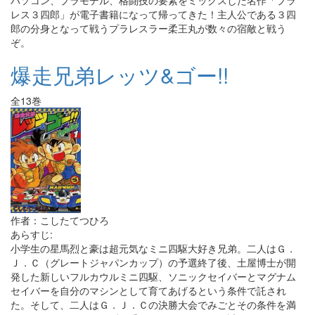
パソコン、プラモデル、格闘技の要素をミックスした名作「プラ
レス３四郎」が電子書籍になって帰ってきた！主人公である３四
郎の分身となって戦うプラレスラー柔王丸が数々の宿敵と戦う
ぞ。
爆走兄弟レッツ&ゴー!!
全13巻
作者：こしたてつひろ
あらすじ:
小学生の星馬烈と豪は超元気なミニ四駆大好き兄弟。二人はＧ．
Ｊ．Ｃ（グレートジャパンカップ）の予選終了後、土屋博士が開
発した新しいフルカウルミニ四駆、ソニックセイバーとマグナム
セイバーを自分のマシンとして育てあげるという条件で託され
た。そして、二人はＧ．Ｊ．Ｃの決勝大会でみごとその条件を満