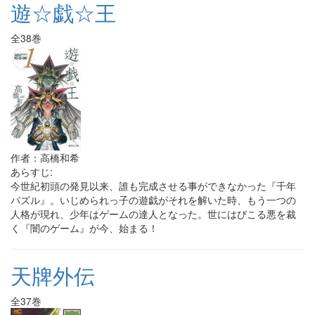
遊☆戯☆王
全38巻
作者：高橋和希
あらすじ:
今世紀初頭の発見以来、誰も完成させる事ができなかった『千年
パズル』。いじめられっ子の遊戯がそれを解いた時、もう一つの
人格が現れ、少年はゲームの達人となった。世にはびこる悪を裁
く『闇のゲーム』が今、始まる！
天牌外伝
全37巻