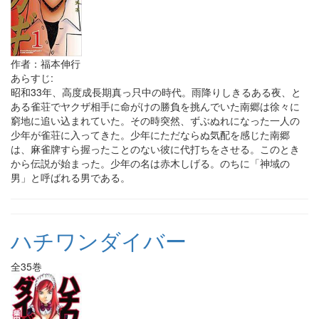
作者：福本伸行
あらすじ:
昭和33年、高度成長期真っ只中の時代。雨降りしきるある夜、と
ある雀荘でヤクザ相手に命がけの勝負を挑んでいた南郷は徐々に
窮地に追い込まれていた。その時突然、ずぶぬれになった一人の
少年が雀荘に入ってきた。少年にただならぬ気配を感じた南郷
は、麻雀牌すら握ったことのない彼に代打ちをさせる。このとき
から伝説が始まった。少年の名は赤木しげる。のちに「神域の
男」と呼ばれる男である。
ハチワンダイバー
全35巻