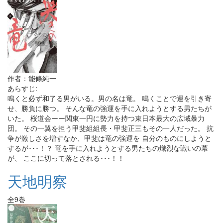
作者：能條純一
あらすじ:
鳴くと必ず和了る男がいる。男の名は竜。 鳴くことで運を引き寄
せ、勝負に勝つ。 そんな竜の強運を手に入れようとする男たちが
いた。 桜道会ーー関東一円に勢力を持つ東日本最大の広域暴力
団。 その一翼を担う甲斐組組長・甲斐正三もその一人だった。 抗
争が激しさを増すなか、甲斐は竜の強運を 自分のものにしようと
するが･･･！？ 竜を手に入れようとする男たちの熾烈な戦いの幕
が、 ここに切って落とされる･･･！！
天地明察
全9巻