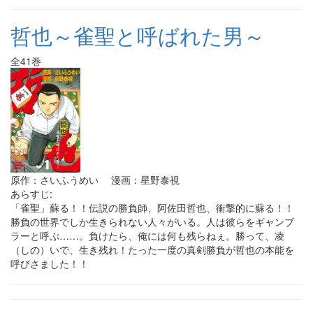
哲也～雀聖と呼ばれた男～
全41巻
原作：さいふうめい 漫画：星野泰視
あらすじ:
「雀聖」蘇る！！伝説の勝負師、阿佐田哲也、衝撃的に蘇る！！
勝負の世界でしか生きられない人々がいる。人は彼らをギャンブ
ラーと呼ぶ……。負けたら、俺には何も残らねぇ。勝って、凌
（しの）いで、生き残れ！たった一度の真剣勝負が哲也の本能を
呼びさました！！