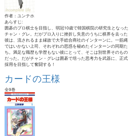
作者：ユンテホ
あらすじ:
囲碁のプロ棋士を目指し、弱冠10歳で韓国棋院の研究生となった
チャン・グレ。だがプロ入りに挫折し失意のうちに棋界を去った
彼は、流されるまま縁故で大手総合商社のインターンに。一筋縄
ではいかない上司、それぞれの思惑を秘めたインターンの同期た
ち。満足な職歴も学歴もない彼にとって、そこは別世界そのもの
だった。だがチャン・グレは囲碁で培った思考力を武器に、正式
採用を目指して奮闘する！
カードの王様
全9巻