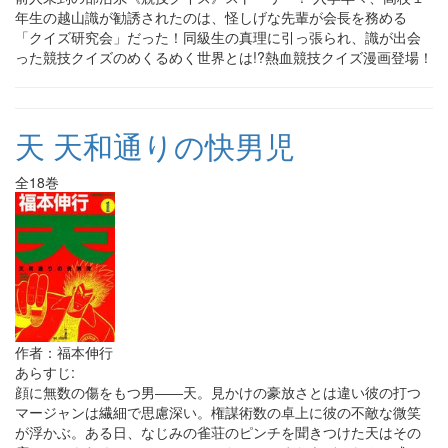
年生の越山識が勧誘されたのは、怪しげな先輩が会長を務める
「クイズ研究会」だった！同級生の真理に引っ張られ、識が出会
った競技クイズのめくるめく世界とは!?熱血競技クイズ漫画登場！
天 天和通りの快男児
全18巻
作者：福本伸行
あらすじ:
顔に無数の傷をもつ男――天。見かけの豪放さとは違い彼の打つ
マージャンは繊細で思慮深い。権謀術数の卓上に彼の不敵な微笑
が浮かぶ。ある日、なじみの雀荘のピンチを聞きつけた天はその