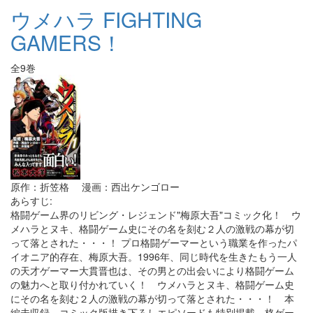
ウメハラ FIGHTING
GAMERS！
全9巻
原作：折笠格 漫画：西出ケンゴロー
あらすじ:
格闘ゲーム界のリビング・レジェンド"梅原大吾"コミック化！ ウ
メハラとヌキ、格闘ゲーム史にその名を刻む２人の激戦の幕が切
って落とされた・・・！ プロ格闘ゲーマーという職業を作ったパ
イオニア的存在、梅原大吾。1996年、同じ時代を生きたもう一人
の天才ゲーマー大貫晋也は、その男との出会いにより格闘ゲーム
の魅力へと取り付かれていく！ ウメハラとヌキ、格闘ゲーム史
にその名を刻む２人の激戦の幕が切って落とされた・・・！ 本
編未収録、コミック版描き下ろしエピソードも特別掲載。格ゲー