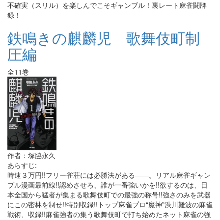
不確実（スリル）を楽しんでこそギャンブル！裏レート麻雀闘牌
録！
鉄鳴きの麒麟児 歌舞伎町制
圧編
全11巻
作者：塚脇永久
あらすじ:
時速３万円!!フリー雀荘には必勝法がある――。リアル麻雀ギャン
ブル漫画最前線!!認めさせろ、誰が一番強いかを!!欲するのは、日
本全国から猛者が集まる歌舞伎町での最強の称号!!強さのみを武器
にこの密林を制せ!!特別収録!!トップ麻雀プロ“魔神”渋川難波の麻雀
戦術、収録!!麻雀強者の集う歌舞伎町で打ち始めたネット麻雀の強