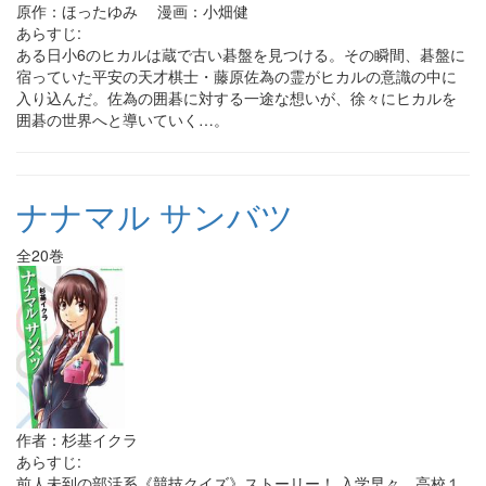
原作：ほったゆみ 漫画：小畑健
あらすじ:
ある日小6のヒカルは蔵で古い碁盤を見つける。その瞬間、碁盤に
宿っていた平安の天才棋士・藤原佐為の霊がヒカルの意識の中に
入り込んだ。佐為の囲碁に対する一途な想いが、徐々にヒカルを
囲碁の世界へと導いていく…。
ナナマル サンバツ
全20巻
作者：杉基イクラ
あらすじ:
前人未到の部活系《競技クイズ》ストーリー！ 入学早々、高校１