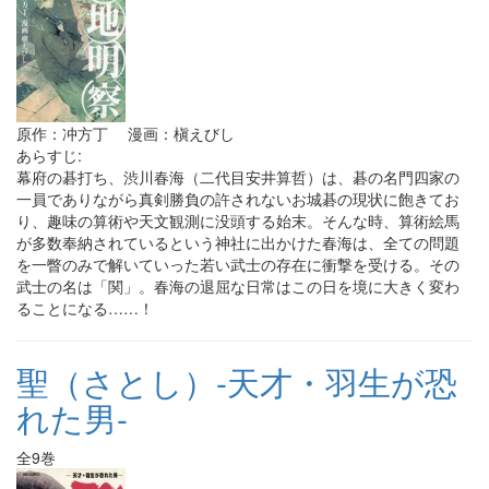
原作：冲方丁 漫画：槇えびし
あらすじ:
幕府の碁打ち、渋川春海（二代目安井算哲）は、碁の名門四家の
一員でありながら真剣勝負の許されないお城碁の現状に飽きてお
り、趣味の算術や天文観測に没頭する始末。そんな時、算術絵馬
が多数奉納されているという神社に出かけた春海は、全ての問題
を一瞥のみで解いていった若い武士の存在に衝撃を受ける。その
武士の名は「関」。春海の退屈な日常はこの日を境に大きく変わ
ることになる……！
聖（さとし）-天才・羽生が恐
れた男-
全9巻