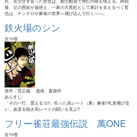
れ、苦労せず育った哲也は、勤労動員で博打の味を憶える。終戦
後、父の恩給が途絶え、一家の大黒柱として家計を支えるべく哲
也は、チンチロや麻雀の世界へ飛び込んで行く――。
鉄火場のシン
全10巻
原作：荒正義 漫画：森遊作
あらすじ:
「その一打、震えるヨ!!」狂った高レート（裏）麻雀!!札束飛び交
い、血迸る熱き高レートの闘いを見よ!!
フリー雀荘最強伝説 萬ONE
全10巻