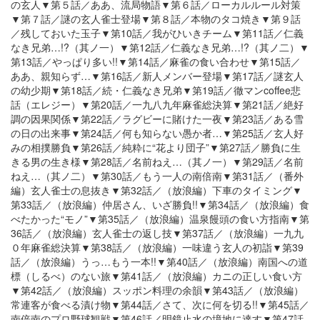
の玄人▼第５話／ああ、流局物語▼第６話／ローカルルール対策
▼第７話／謎の玄人雀士登場▼第８話／本物のタコ焼き▼第９話
／残しておいた玉子▼第10話／我がひいきチーム▼第11話／仁義
なき兄弟…!?（其ノ一）▼第12話／仁義なき兄弟…!?（其ノ二）▼
第13話／やっぱり多い!!▼第14話／麻雀の食い合わせ▼第15話／
ああ、親知らず…▼第16話／新人メンバー登場▼第17話／謎玄人
の幼少期▼第18話／続・仁義なき兄弟▼第19話／徹マンcoffee悲
話（エレジー）▼第20話／一九八九年麻雀総決算▼第21話／絶好
調の因果関係▼第22話／ラグビーに賭けた一夜▼第23話／ある雪
の日の出来事▼第24話／何も知らない愚か者…▼第25話／玄人好
みの相撲勝負▼第26話／純粋に“花より団子”▼第27話／勝負に生
きる男の生き様▼第28話／名前ねえ…（其ノ一）▼第29話／名前
ねえ…（其ノ二）▼第30話／もう一人の南倍南▼第31話／（番外
編）玄人雀士の息抜き▼第32話／（放浪編）下車のタイミング▼
第33話／（放浪編）仲居さん、いざ勝負!!▼第34話／（放浪編）食
べたかった“モノ”▼第35話／（放浪編）温泉饅頭の食い方指南▼第
36話／（放浪編）玄人雀士の返し技▼第37話／（放浪編）一九九
０年麻雀総決算▼第38話／（放浪編）一味違う玄人の初詣▼第39
話／（放浪編）うっ…もう一本!!▼第40話／（放浪編）南国への道
標（しるべ）のない旅▼第41話／（放浪編）カニの正しい食い方
▼第42話／（放浪編）スッポン料理の余韻▼第43話／（放浪編）
常連客が食べる漬け物▼第44話／さて、次に何を切る!!▼第45話／
南倍南のプロ野球観戦▼第46話／明鏡止水の境地に達す▼第47話