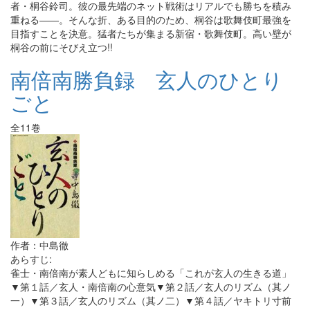
者・桐谷鈴司。彼の最先端のネット戦術はリアルでも勝ちを積み
重ねる――。そんな折、ある目的のため、桐谷は歌舞伎町最強を
目指すことを決意。猛者たちが集まる新宿・歌舞伎町。高い壁が
桐谷の前にそびえ立つ!!
南倍南勝負録 玄人のひとり
ごと
全11巻
作者：中島徹
あらすじ:
雀士・南倍南が素人どもに知らしめる「これが玄人の生きる道」
▼第１話／玄人・南倍南の心意気▼第２話／玄人のリズム（其ノ
一）▼第３話／玄人のリズム（其ノ二）▼第４話／ヤキトリ寸前