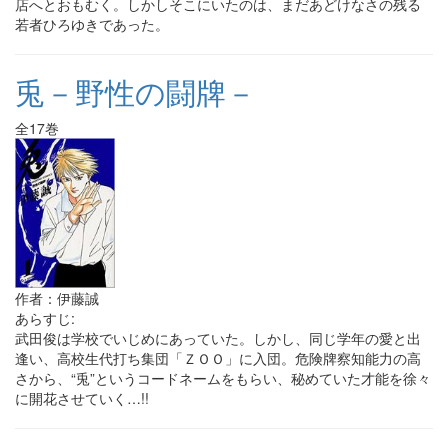
店へとおもむく。しかしそこにいたのは、まだあどけなさの残る
若者ひろゆきであった。
兎－野性の闘牌－
全17巻
作者：伊藤誠
あらすじ:
武田俊は学校でいじめにあっていた。しかし、同じ学年の愛と出
逢い、高校生代打ち集団「ＺＯＯ」に入団。危険牌察知能力の高
さから、“兎”というコードネームをもらい、秘めていた才能を徐々
に開花させていく…!!