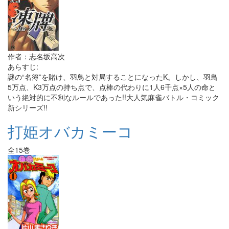
作者：志名坂高次
あらすじ:
謎の“名簿”を賭け、羽鳥と対局することになったK。しかし、羽鳥
5万点、K3万点の持ち点で、点棒の代わりに1人6千点×5人の命と
いう絶対的に不利なルールであった!!大人気麻雀バトル・コミック
新シリーズ!!
打姫オバカミーコ
全15巻