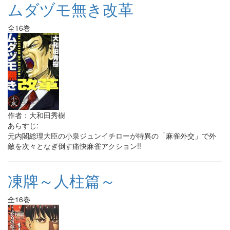
ムダヅモ無き改革
全16巻
作者：大和田秀樹
あらすじ:
元内閣総理大臣の小泉ジュンイチローが特異の「麻雀外交」で外
敵を次々となぎ倒す痛快麻雀アクション!!
凍牌～人柱篇～
全16巻