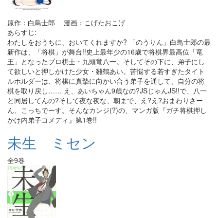
原作：白鳥士郎 漫画：こげたおこげ
あらすじ:
わたしをおうちに、おいてくれますか? 「のうりん」白鳥士郎の最
新作は、「将棋」が舞台!!史上最年少の16歳で将棋界最高位「竜
王」となったプロ棋士・九頭竜八一。そしてその下に、弟子にし
て欲しいと押しかけた少女・雛鶴あい。苦悩する若すぎたタイト
ルホルダーは、将棋に真摯に向かい合う弟子を通して、自分の将
棋を取り戻し…… え、あいちゃん9歳なの?JSじゃんJS!!で、八一
と同居してんの?そして夜な夜な、朝まで、え?え?おまわりさー
ん、こっちでーす。そんなカンジ(?)の、マンガ版『ガチ将棋押し
かけ内弟子コメディ』第1巻!!
未生 ミセン
全9巻