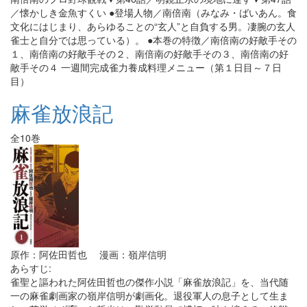
／懐かしき金魚すくい ●登場人物／南倍南（みなみ・ばいあん。食
文化にはじまり、あらゆることの“玄人”と自負する男。凄腕の玄人
雀士と自分では思っている）。 ●本巻の特徴／南倍南の好敵手その
１、南倍南の好敵手その２、南倍南の好敵手その３、南倍南の好
敵手その４ 一週間完成雀力養成料理メニュー（第１日目～７日
目）
麻雀放浪記
全10巻
原作：阿佐田哲也 漫画：嶺岸信明
あらすじ:
雀聖と謳われた阿佐田哲也の傑作小説「麻雀放浪記」を、当代随
一の麻雀劇画家の嶺岸信明が劇画化。退役軍人の息子として生ま